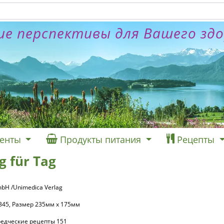
е перспективы для Вашего зд
енты
Продукты питания
Рецепты
 für Tag
mbH /Unimedica Verlag
 345, Размер 235мм x 175мм
оедческие рецепты 151