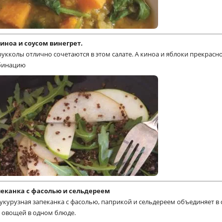
киноа и соусом винегрет.
рукколы отлично сочетаются в этом салате. А киноа и яблоки прекрасн
мбинацию
пеканка с фасолью и сельдереем
кукурузная запеканка с фасолью, паприкой и сельдереем объединяет в 
и овощей в одном блюде.