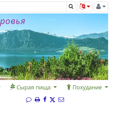
оровья
Сырая пища
Похудание