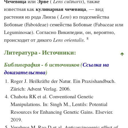
Чечевица
Эрве
или
(
Lens culinaris
), также
кулинарная чечевица
известная как
, — вид
растения из рода Линза (
Lens
) из подсемейства
Бобовые (Faboideae) семейства Бобовые (Fabaceae или
Leguminosae). Согласно
Википедии,
он, вероятно,
8
происходит от дикого
Lens orientalis
.
Литература - Источники:
Библиография - 6 источников (
Ссылка на
доказательства
)
1.
Roger J. Heilkräfte der Natur. Ein Praxishandbuch.
Zürich: Advent Verlag. 2006.
4.
Chahota RK et al. Conventional Genetic
Manipulations. In: Singh M., Lentils: Potential
Resources for Enhancing Genetic Gains. Elsevier.
2019.
5.
Verghese M, Rao D et al. Anticarcinogenic effect of