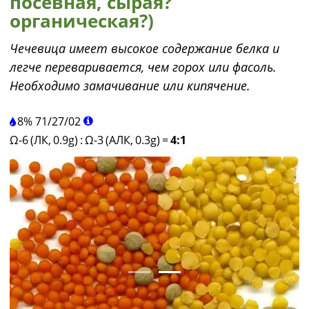
посевная, сырая?
органическая?)
Чечевица имеет высокое содержание белка и
легче переваривается, чем горох или фасоль.
Необходимо замачивание или кипячение.
8%
71
/
27
/
02
Ω-6 (ЛК, 0.9g)
:
Ω-3 (АЛК, 0.3g)
=
4:1