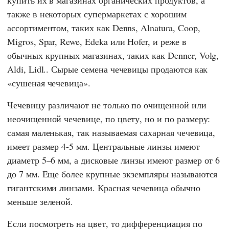
купить их в магазинах органических продуктов, а
также в некоторых супермаркетах с хорошим
ассортиментом, таких как
Denns
,
Alnatura
,
Coop
,
Migros
,
Spar
,
Rewe
,
Edeka
или
Hofer
, и реже в
обычных крупных магазинах, таких как
Denner
,
Volg
,
Aldi
,
Lidl.
. Сырые семена чечевицы продаются как
«сушеная чечевица».
Чечевицу различают не только по очищенной или
неочищенной чечевице, по цвету, но и по размеру:
самая маленькая, так называемая сахарная чечевица,
имеет размер 4-5 мм. Центральные линзы имеют
диаметр 5–6 мм, а дисковые линзы имеют размер от 6
до 7 мм. Еще более крупные экземпляры называются
гигантскими линзами. Красная чечевица обычно
меньше зеленой.
Если посмотреть на цвет, то дифференциация по