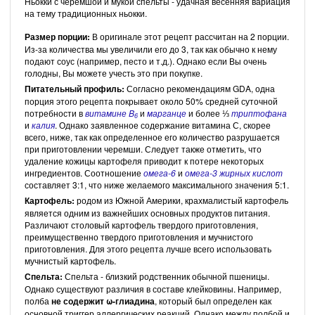
Ньокки с черемшой и мукой спельты - удачная весенняя вариация
на тему традиционных ньокки.
Размер порции:
В оригинале этот рецепт рассчитан на 2 порции.
Из-за количества мы увеличили его до 3, так как обычно к нему
подают соус (например, песто и т.д.). Однако если Вы очень
голодны, Вы можете учесть это при покупке.
Питательный профиль:
Согласно рекомендациям GDA, одна
порция этого рецепта покрывает около 50% средней суточной
потребности в
витамине B
и
марганце
и более ⅓
триптофана
6
и
калия
. Однако заявленное содержание витамина С, скорее
всего, ниже, так как определенное его количество разрушается
при приготовлении черемши. Следует также отметить, что
удаление кожицы картофеля приводит к потере некоторых
ингредиентов. Соотношение
омега-6
и
омега-3 жирных кислот
составляет 3:1, что ниже желаемого максимального значения 5:1.
Картофель:
родом из Южной Америки, крахмалистый картофель
является одним из важнейших основных продуктов питания.
Различают столовый картофель твердого приготовления,
преимущественно твердого приготовления и мучнистого
приготовления. Для этого рецепта лучше всего использовать
мучнистый картофель.
Спельта:
Спельта - близкий родственник обычной пшеницы.
Однако существуют различия в составе клейковины. Например,
полба
не содержит ω-глиадина
, который был определен как
основной триггер аллергических реакций. Однако между полбой и