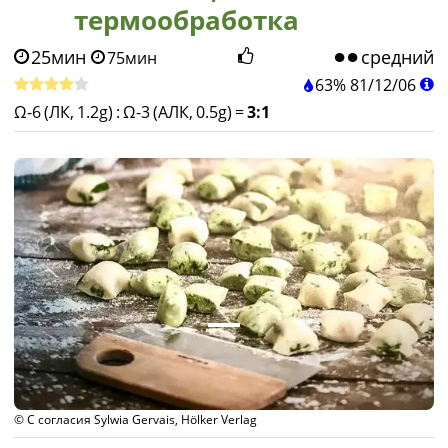
термообработка
25мин
средний
75мин
63%
81
/
12
/
06
Ω-6 (ЛК, 1.2g)
:
Ω-3 (АЛК, 0.5g)
=
3:1
© С согласия Sylwia Gervais, Hölker Verlag