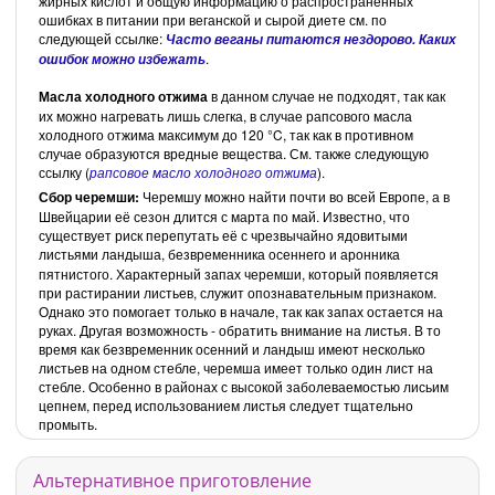
жирных кислот и общую информацию о распространенных
ошибках в питании при веганской и сырой диете см. по
следующей ссылке:
Часто веганы питаются нездорово. Каких
.
ошибок можно избежать
Масла холодного отжима
в данном случае не подходят, так как
их можно нагревать лишь слегка, в случае рапсового масла
холодного отжима максимум до 120 °C, так как в противном
случае образуются вредные вещества. См. также следующую
ссылку (
рапсовое масло холодного отжима
).
Сбор черемши:
Черемшу можно найти почти во всей Европе, а в
Швейцарии её сезон длится с марта по май. Известно, что
существует риск перепутать её с чрезвычайно ядовитыми
листьями ландыша, безвременника осеннего и аронника
пятнистого. Характерный запах черемши, который появляется
при растирании листьев, служит опознавательным признаком.
Однако это помогает только в начале, так как запах остается на
руках. Другая возможность - обратить внимание на листья. В то
время как безвременник осенний и ландыш имеют несколько
листьев на одном стебле, черемша имеет только один лист на
стебле. Особенно в районах с высокой заболеваемостью лисьим
цепнем, перед использованием листья следует тщательно
промыть.
Альтернативное приготовление