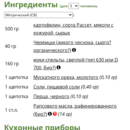
Ингредиенты
(для
человека
,
)
картофелин, сорта Рассет, мякоти с
500
гр
кожурой, сырых
Черемши (дикого чеснока, сырго?
40
гр
органического?)
муки спельты, светлой (тип 630 или D
160
гр
700, био?)
1
щепотка
Мускатного ореха, молотого
(0,10 гр)
1
щепотка
Соли, пищевой соли
(0,40 гр)
1
щепотка
Перца, черного
(0,10 гр)
Рапсового масла, рафинированного
1
ст.л.
(био?)
(14 гр)
Кухонные приборы