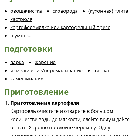
овощечистка
сковорода
(кухонная) плита
кастрюля
картофелемялка или картофельный пресс
шумовка
подготовки
варка
жарение
измельчение/перемалывание
чистка
замешивание
Приготовление
Приготовление картофеля
Картофель очистите и отварите в большом
количестве воды до мягкости, слейте воду и дайте
остыть. Хорошо промойте черемшу. Одну
половину нарежте крупно, а вторую очень мелко.