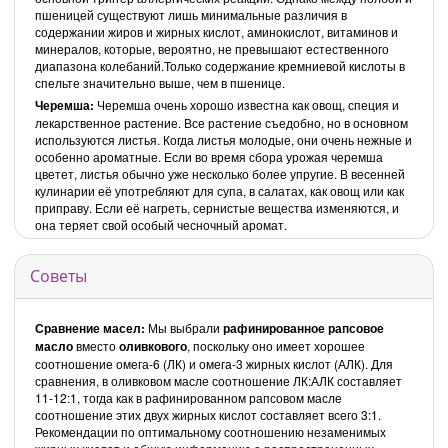
пшеницей существуют лишь минимальные различия в
содержании жиров и жирных кислот, аминокислот, витаминов и
минералов, которые, вероятно, не превышают естественного
диапазона колебаний.Только содержание кремниевой кислоты в
спельте значительно выше, чем в пшенице.
Черемша:
Черемша очень хорошо известна как овощ, специя и
лекарственное растение. Все растение съедобно, но в основном
используются листья. Когда листья молодые, они очень нежные и
особенно ароматные. Если во время сбора урожая черемша
цветет, листья обычно уже несколько более упругие. В весенней
кулинарии её употребляют для супа, в салатах, как овощ или как
приправу. Если её нагреть, сернистые вещества изменяются, и
она теряет свой особый чесночный аромат.
Советы
Сравнение масел:
Мы выбрали
рафинированное рапсовое
масло
вместо
оливкового
, поскольку оно имеет хорошее
соотношение омега-6 (ЛК) и омега-3 жирных кислот (АЛК). Для
сравнения, в оливковом масле соотношение ЛК:АЛК составляет
11-12:1, тогда как в рафинированном рапсовом масле
соотношение этих двух жирных кислот составляет всего 3:1.
Рекомендации по оптимальному соотношению незаменимых