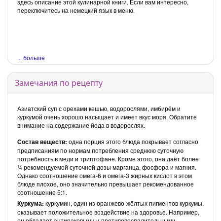
здесь описание этой кулинарной книги. Если вам интересно,
переключитесь на немецкий язык в меню.
... больше
Замечания по рецепту
Азиатский суп с орехами кешью, водорослями, имбирём и
куркумой очень хорошо насыщает и имеет вкус моря. Обратите
внимание на содержание йода в водорослях.
Состав веществ:
одна порция этого блюда покрывает согласно
предписаниям по нормам потребления среднюю суточную
потребность в меди и триптофане. Кроме этого, она даёт более
¾ рекомендуемой суточной дозы марганца, фосфора и магния.
Однако соотношение омега-6 и омега-3 жирных кислот в этом
блюде плохое, оно значительно превышает рекомендованное
соотношение 5:1.
Куркума:
куркумин, один из оранжево-жёлтых пигментов куркумы,
оказывает положительное воздействие на здоровье. Например,
он обладает антираковыми и противовоспалительными