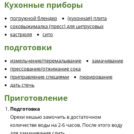
Кухонные приборы
погружной блендер
(кухонная) плита
соковыжималка (пресс) для цитрусовых
кастрюля
сито
подготовки
измельчение/перемалывание
замачивание
прессование/отжимание сока
приправление специями
пюрирование
дать стечь
Приготовление
Подготовка
Орехи кешью замочить в достаточном
количестве воды на 2-6 часов. После этого воду
для замачивания слить.