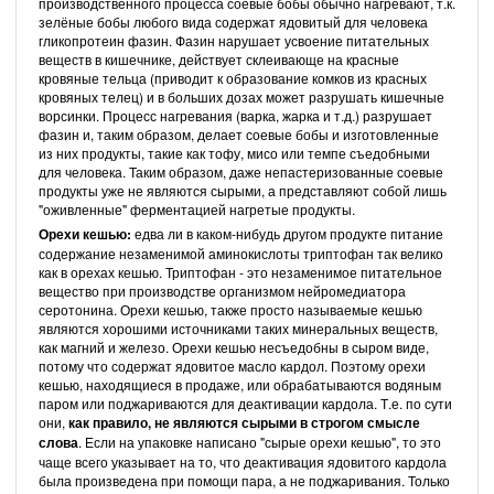
производственного процесса соевые бобы обычно нагревают, т.к.
зелёные бобы любого вида содержат ядовитый для человека
гликопротеин фазин. Фазин нарушает усвоение питательных
веществ в кишечнике, действует склеивающе на красные
кровяные тельца (приводит к образование комков из красных
кровяных телец) и в больших дозах может разрушать кишечные
ворсинки. Процесс нагревания (варка, жарка и т.д.) разрушает
фазин и, таким образом, делает соевые бобы и изготовленные
из них продукты, такие как тофу, мисо или темпе съедобными
для человека. Таким образом, даже непастеризованные соевые
продукты уже не являются сырыми, а представляют собой лишь
"оживленные" ферментацией нагретые продукты.
Орехи кешью:
едва ли в каком-нибудь другом продукте питание
содержание незаменимой аминокислоты триптофан так велико
как в орехах кешью. Триптофан -
это незаменимое питательное
вещество при производстве организмом нейромедиатора
серотонина. Орехи кешью, также просто называемые кешью
являются хорошими источниками таких минеральных веществ,
как магний и железо. Орехи кешью несъедобны в сыром виде,
потому что содержат ядовитое масло кардол. Поэтому орехи
кешью, находящиеся в продаже, или обрабатываются водяным
паром или поджариваются для деактивации кардола. Т.е. по сути
они,
как правило, не являются сырыми в строгом смысле
слова
. Если на упаковке написано "сырые орехи кешью", то это
чаще всего указывает на то, что деактивация ядовитого кардола
была произведена при помощи пара, а не поджаривания. Только