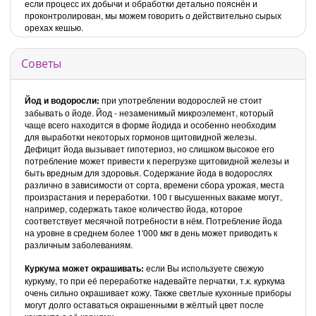
если процесс их добычи и обработки детально пояснён и
проконтролирован, мы можем говорить о действительно сырых
орехах кешью.
Советы
Йод и водоросли:
при употреблении водорослей не стоит
забывать о йоде. Йод - незаменимый микроэлемент, который
чаще всего находится в форме йодида и особенно необходим
для выработки некоторых гормонов щитовидной железы.
Дефицит йода вызывает гипотериоз, но слишком высокое его
потребление может привести к перегрузке щитовидной железы и
быть вредным для здоровья. Содержание йода в водорослях
различно в зависимости от сорта, времени сбора урожая, места
произрастания и переработки. 100 г высушенных вакаме могут,
например, содержать такое количество йода, которое
соответствует месячной потребности в нём. Потребление йода
на уровне в среднем более 1'000 мкг в день может приводить к
различным заболеваниям.
Куркума может окрашивать:
если Вы используете свежую
куркуму, то при её переработке надевайте перчатки, т.к. куркума
очень сильно окрашивает кожу. Также светлые кухонные приборы
могут долго оставаться окрашенными в жёлтый цвет после