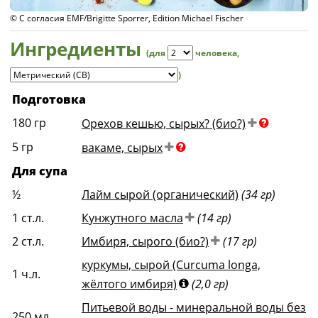
© С согласия EMF/Brigitte Sporrer, Edition Michael Fischer
Ингредиенты
(для
человека
,
)
Подготовка
180
гр
Орехов кешью, сырых? (био?)
5
гр
вакаме, сырых
Для супа
½
Лайм сырой (органический)
(34 гр)
1
ст.л.
Кунжутного масла
(14 гр)
2
ст.л.
Имбиря, сырого (био?)
(17 гр)
куркумы, сырой (Curcuma longa,
1
ч.л.
жёлтого имбиря)
(2,0 гр)
Питьевой воды - минеральной воды без
250
мл