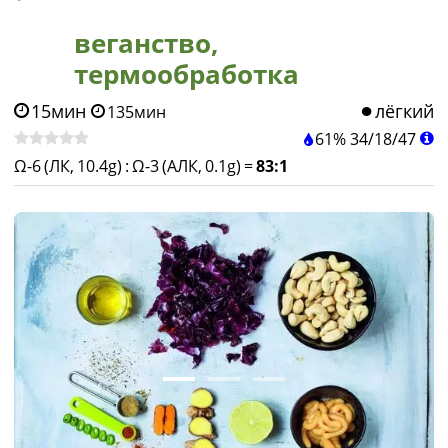
веганство,
термообработка
15мин
лёгкий
135мин
61%
34
/
18
/
47
Ω-6 (ЛК, 10.4g)
:
Ω-3 (АЛК, 0.1g)
=
83:1