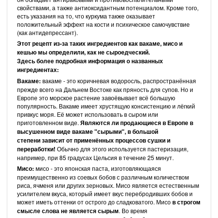
свойствами, а также антиоксидантным потенциалом. Кроме того,
есть указания на то, что куркума также оказывает
положительный эффект на кости и психическое самочувствие
(как антидепрессант).
Этот рецепт из-за таких ингредиентов как вакаме, мисо и
кешью мы определили, как не сыроедческий.
Здесь более подробная информация о названных
ингредиентах:
Вакаме:
вакаме - это коричневая водоросль, распространённая
прежде всего на Дальнем Востоке как пряность для супов. Но и
Европе это морское растение завоёвывает всё большую
популярность. Вакаме имеет хрустящую консистенцию и лёгкий
привкус моря. Её может использовать в сыром или
приготовленном виде.
Являются ли продающиеся в Европе в
высушенном виде вакаме "сырыми", в большой
степени зависит от применённых процессов сушки и
переработки!
Обычно для этого используется пастеризация,
например, при 85 градусах Цельсия в течение 25 минут.
Мисо:
мисо - это
японская паста, изготовляющаяся
преимущественно из соевых бобов с различным количеством
риса, ячменя или других зерновых. Мисо является естественным
усилителем вкуса, который имеет вкус перебродивших бобов и
может иметь оттенки от острого до сладковатого. Мисо
в строгом
смысле слова не является сырым
. Во время