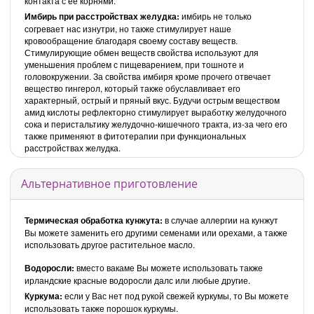
контакта с её корнями.
Имбирь при расстройствах желудка:
имбирь не только
согревает нас изнутри, но также стимулирует наше
кровообращение благодаря своему составу веществ.
Стимулирующие обмен веществ свойства используют для
уменьшения проблем с пищеварением, при тошноте и
головокружении. За свойства имбиря кроме прочего отвечает
вещество гингерол, который также обуславливает его
характерный, острый и пряный вкус. Будучи острым веществом
амид кислоты рефлекторно стимулирует выработку желудочного
сока и перистальтику желудочно-кишечного тракта, из-за чего его
также применяют в фитотерапии при функциональных
расстройствах желудка.
Альтернативное приготовление
Термическая обработка кунжута:
в случае аллергии на кунжут
Вы можете заменить его другими семенами или орехами, а также
использовать другое растительное масло.
Водоросли:
вместо вакаме Вы можете использовать также
ирландские красные водоросли далс или любые другие.
Куркума:
если у Вас нет под рукой свежей куркумы, то Вы можете
использовать также порошок куркумы.