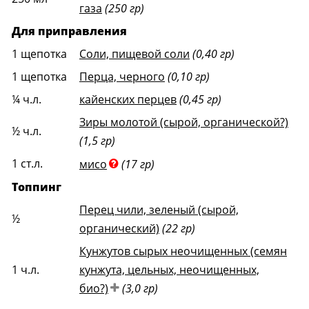
газа
(250 гр)
Для приправления
1
щепотка
Соли, пищевой соли
(0,40 гр)
1
щепотка
Перца, черного
(0,10 гр)
¼
ч.л.
кайенских перцев
(0,45 гр)
Зиры молотой (сырой, органической?)
½
ч.л.
(1,5 гр)
1
ст.л.
мисо
(17 гр)
Топпинг
Перец чили, зеленый (сырой,
½
органический)
(22 гр)
Кунжутов сырых неочищенных (семян
1
ч.л.
кунжута, цельных, неочищенных,
био?)
(3,0 гр)