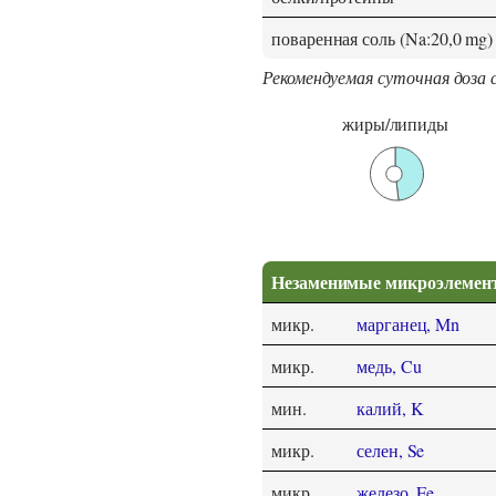
поваренная соль (Na:20,0 mg)
Рекомендуемая суточная доза 
жиры/липиды
Незаменимые микроэлемен
микр.
марганец, Mn
микр.
медь, Cu
мин.
калий, K
микр.
селен, Se
микр.
железо, Fe