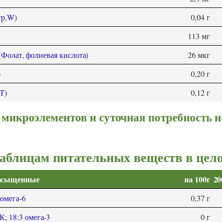
rp,W)
0,04 г
113 мг
(Фолат, фолиевая кислота)
26 мкг
)
0,20 г
 T)
0,12 г
микроэлементов и суточная потребность н
таблицам питательных веществ в цел
насыщенные
на 100г
20
 омега-6
0,37 г
; 18:3 омега-3
0 г