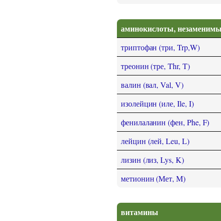
аминокислоты, незаменимы
триптофан (три, Trp,W)
треонин (тре, Thr, T)
валин (вал, Val, V)
изолейцин (иле, Ile, I)
фенилаланин (фен, Phe, F)
лейцин (лей, Leu, L)
лизин (лиз, Lys, K)
метионин (Мет, M)
витамины