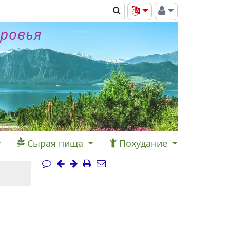
оровья
Сырая пища
Похудание