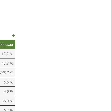
00 ккал
17,7 %
47,8 %
148,5 %
5,6 %
6,9 %
36,0 %
6,7 %