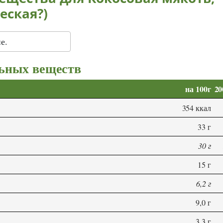
еская?)
е.
ьных веществ
на 100г
20
354 ккал
33 г
30 г
15 г
6,2 г
9,0 г
3,3 г