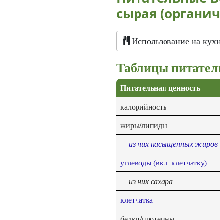
сырая (органич
Использование на кухн
Таблицы питател
Питательная ценность
калорийность
жиры/липиды
из них насыщенных жиров
углеводы (вкл. клетчатку)
из них сахара
клетчатка
белки/протеины