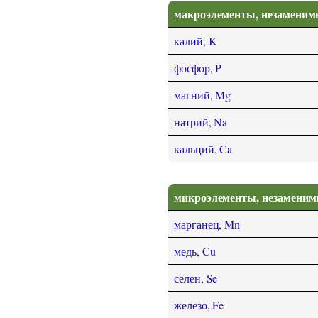
макроэлементы, незаменим
калий, K
фосфор, P
магний, Mg
натрий, Na
кальций, Ca
микроэлементы, незамени
марганец, Mn
медь, Cu
селен, Se
железо, Fe