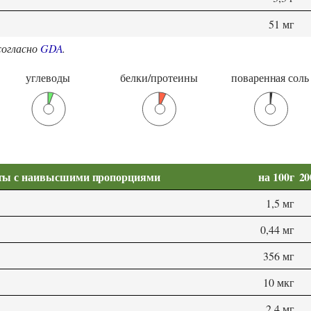
51 мг
согласно
GDA
.
углеводы
белки/протеины
поваренная соль
ты с наивысшими пропорциями
на 100г
20
1,5 мг
0,44 мг
356 мг
10 мкг
2,4 мг