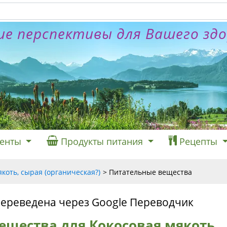
е перспективы для Вашего зд
енты
Продукты питания
Рецепты
коть, сырая (органическая?)
Питательные вещества
переведена через Google Переводчик
ещества для Кокосовая мякоть,