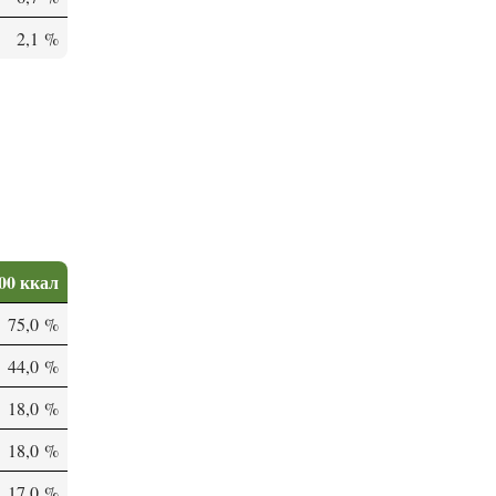
2,1 %
00 ккал
75,0 %
44,0 %
18,0 %
18,0 %
17,0 %