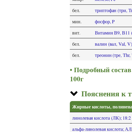
бел.
триптофан (три, T
мин.
фосфор, P
вит.
Витамин В9, В11 
бел.
валин (вал, Val, V
бел.
треонин (тре, Thr,
Подробный состав 
100г
Пояснения к 
Жирные кислоты, полине
линолевая кислота (ЛК); 18:2
альфа-линолевая кислота; АЛК