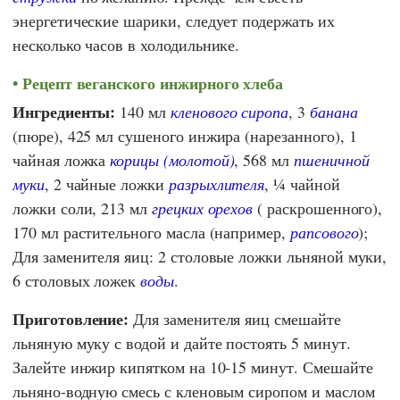
энергетические шарики, следует подержать их
несколько часов в холодильнике.
Рецепт веганского инжирного хлеба
Ингредиенты:
140 мл
кленового сиропа
, 3
банана
(пюре), 425 мл сушеного инжира (нарезанного), 1
чайная ложка
корицы (молотой)
, 568 мл
пшеничной
муки
, 2 чайные ложки
разрыхлителя
, ¼ чайной
ложки соли, 213 мл
грецких орехов
( раскрошенного),
170 мл растительного масла (например,
рапсового
);
Для заменителя яиц: 2 столовые ложки льняной муки,
6 столовых ложек
воды
.
Приготовление:
Для заменителя яиц смешайте
льняную муку с водой и дайте постоять 5 минут.
Залейте инжир кипятком на 10-15 минут. Смешайте
льняно-водную смесь с кленовым сиропом и маслом