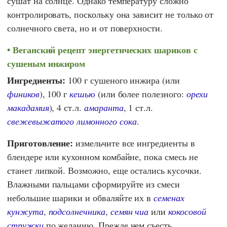
сушат на солнце. Однако температуру сложно
контролировать, поскольку она зависит не только от
солнечного света, но и от поверхности.
Веганский рецепт энергетических шариков с
сушеным инжиром
Ингредиенты:
100 г сушеного инжира (или
фиников
), 100 г
кешью
(или более полезного:
орехи
макадамия
), 4 ст.л.
амаранта
, 1 ст.л.
свежевыжатого лимонного сока
.
Приготовление:
измельчите все ингредиенты в
блендере или кухонном комбайне, пока смесь не
станет липкой. Возможно, еще остались кусочки.
Влажными пальцами сформируйте из смеси
небольшие шарики и обваляйте их в
семенах
кунжута
,
подсолнечника
,
семян чиа
или
кокосовой
стружки
по желанию. Прежде чем съесть