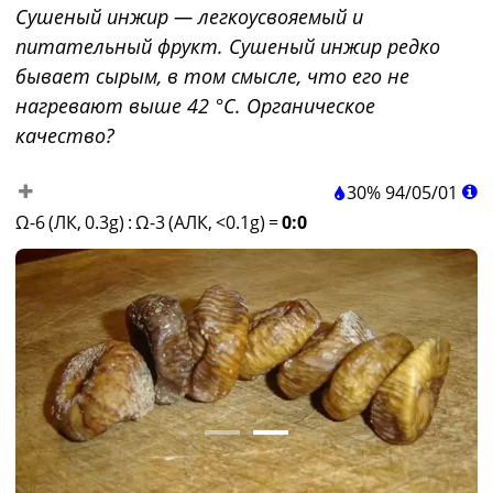
Сушеный инжир — легкоусвояемый и
питательный фрукт. Сушеный инжир редко
бывает сырым, в том смысле, что его не
нагревают выше 42 °C. Органическое
качество?
30%
94
/
05
/
01
Ω-6 (ЛК, 0.3g)
:
Ω-3 (АЛК, <0.1g)
=
0:0