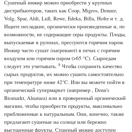
Сушеный инжир можно приобрести у крупных
дистрибьюторов, таких как
Coop
,
Migros
,
Denner
,
Volg
,
Spar
,
Aldi
,
Lidl
,
Rewe
,
Edeka
,
Billa
,
Hofer
и т. д.
Ищите несладкие, органически произведенные и, по
возможности, не содержащие серы продукты. Плоды,
выпускаемые в рулонах, прессуются горячим паром.
Инжир часто сушат (нагревают) в печах с горячим
воздухом или горячим паром (>65 °C). Сыроедам
8
следует это учитывать.
Чтобы сохранить качество
сырых продуктов, их можно сушить самостоятельно
при температуре ниже 42°C. Или вы можете пойти в
органический супермаркет (например
, Denn's
Biomarkt
,
Alnatura
) или в проверенный органический
магазин, чтобы приобрести продукты, максимально
приближенные к натуральным. Они, конечно, также
предлагают сушеные на солнце или бережно
высушенные фрукты. Сушеный инжир доступен