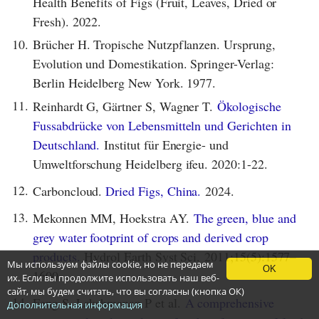
Health Benefits of Figs (Fruit, Leaves, Dried or
Fresh). 2022.
10.
Brücher H. Tropische Nutzpflanzen. Ursprung,
Evolution und Domestikation. Springer-Verlag:
Berlin Heidelberg New York. 1977.
11.
Reinhardt G, Gärtner S, Wagner T.
Ökologische
Fussabdrücke von Lebensmitteln und Gerichten in
Deutschland.
Institut für Energie- und
Umweltforschung Heidelberg ifeu. 2020:1-22.
12.
Carboncloud.
Dried Figs, China.
2024.
13.
Mekonnen MM, Hoekstra AY.
The green, blue and
grey water footprint of crops and derived crop
products.
Hydrol Earth Syst Sci. 2011;15(5):1577–
Мы используем файлы cookie, но не передаем
OK
1600.
их. Если вы продолжите использовать наш веб-
сайт, мы будем считать, что вы согласны (кнопка ОК)
14.
Feng S, Lakshmanan P et al.
A comprehensive
Дополнительная информация