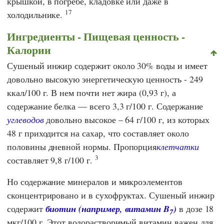
крышкой, в погребе, кладовке или даже в
17
холодильнике.
Ингредиенты - Пищевая ценность -
Калории
Сушеный инжир содержит около 30% воды и имеет
довольно высокую энергетическую ценность - 249
ккал/100 г. В нем почти нет жира (0,93 г), а
содержание белка — всего 3,3 г/100 г. Содержание
углеводов
довольно высокое – 64 г/100 г, из которых
48 г приходится на сахар, что составляет около
половины дневной нормы. Пропорция
клетчатки
3
составляет 9,8 г/100 г.
Но содержание минералов и микроэлементов
сконцентрировано и в сухофруктах. Сушеный инжир
содержит
биотин (например, витамин B
)
в дозе 18
7
мкг/100 г. Этот водорастворимый витамин важен для