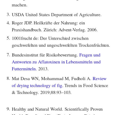
machen.
3.
USDA United States Department of Agriculture.
4.
Roger JDP. Heilkräfte der Nahrung: ein
Praxishandbuch. Zürich: Advent-Verlag. 2006.
5.
1001frucht de: Der Unterschied zwischen
geschwefelten und ungeschwefelten Trockenfrüchten.
7.
Bundesinstitut für Risikobewertung.
Fragen und
Antworten zu Aflatoxinen in Lebensmitteln und
Futtermitteln.
2013.
8.
Mat Desa WN, Mohammad M, Fudholi A.
Review
of drying technology of fig.
Trends in Food Science
& Technology. 2019;88:93–103.
9.
Healthy and Natural World. Scientifically Proven