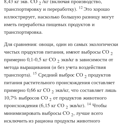
8,43 кг экв. CO
/кг (включая производство,
2
12
транспортировку и переработку).
Это хорошо
иллюстрирует, насколько большую разницу могут
иметь переработка пищевых продуктов и
транспортировка.
Для сравнения: овощи, один из самых экологически
чистых продуктов питания, имеют выбросы CO
2
примерно 0,1-0,5 кг CO
экв/кг в зависимости от
2
метода выращивания (и без учета воздействия
15
транспорта).
Средний выброс CO
продуктов
2
питания растительного происхождения составляет
примерно 0,66 кг CO
экв/кг, что составляет лишь
2
10,7% выбросов CO
от продуктов животного
2
14
происхождения (6,15 кг CO
экв/кг).
Чтобы
2
минимизировать выбросы CO
, лучше всего
2
исключить из рациона продукты животного