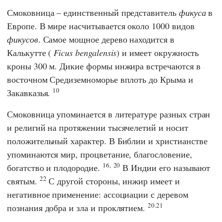
Смоковница – единственный представитель
фикуса
в
Европе. В мире насчитывается около 1000 видов
фикусов
. Самое мощное дерево находится в
Калькутте (
Ficus bengalensis
) и имеет окружность
кроны 300 м. Дикие формы инжира встречаются в
восточном Средиземноморье вплоть до Крыма и
10
Закавказья.
Смоковница упоминается в литературе разных стран
и религий на протяжении тысячелетий и носит
положительный характер. В Библии и христианстве
упоминаются мир, процветание, благословение,
16,
20
богатство и плодородие.
В Индии его называют
22
святым.
С другой стороны, инжир имеет и
негативное применение: ассоциации с деревом
20.21
познания добра и зла и проклятием.