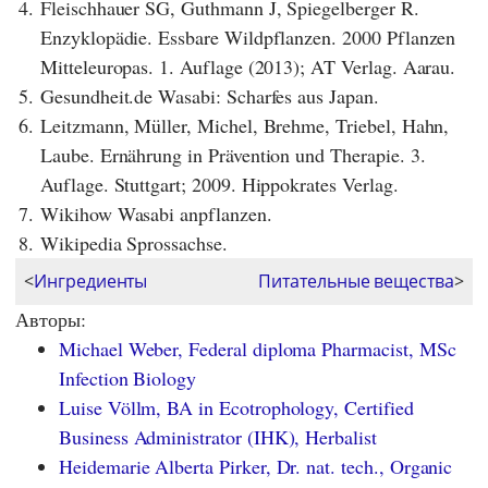
4.
Fleischhauer SG, Guthmann J, Spiegelberger R.
Enzyklopädie. Essbare Wildpflanzen. 2000 Pflanzen
Mitteleuropas. 1. Auflage (2013); AT Verlag. Aarau.
5.
Gesundheit.de Wasabi: Scharfes aus Japan.
6.
Leitzmann, Müller, Michel, Brehme, Triebel, Hahn,
Laube. Ernährung in Prävention und Therapie. 3.
Auflage. Stuttgart; 2009. Hippokrates Verlag.
7.
Wikihow Wasabi anpflanzen.
8.
Wikipedia Sprossachse.
<
Ингредиенты
Питательные вещества
>
Авторы:
Michael Weber, Federal diploma Pharmacist, MSc
Infection Biology
Luise Völlm, BA in Ecotrophology, Certified
Business Administrator (IHK), Herbalist
Heidemarie Alberta Pirker, Dr. nat. tech., Organic