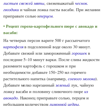
листьев свежей мяты
, свежевыжатый
чеснок.
гвоздики
и чайная ложка пасты васаби. При желании
приправьте солью и
перцем
.
Рецепт горохо-картофельного пюре с авокадо и
васаби:
На четверых персон варите 500 г рассыпчатого
картофеля
в подсоленной воде около 30 минут.
Добавьте свежий или замороженный
горошек
в
последние 5–10 минут варки. После слива жидкости
разомните картофель с горошком и при
необходимости добавьте 150–250 мл горячего
растительного напитка (например,
соевого молока
).
Добавьте мелко нарезанный
зеленый
лук, чайную
ложку васаби и половину сливочного пюре
из
авокадо
. Наконец приправьте солью, перцем и
небольшим количеством
лимонной цедры
.