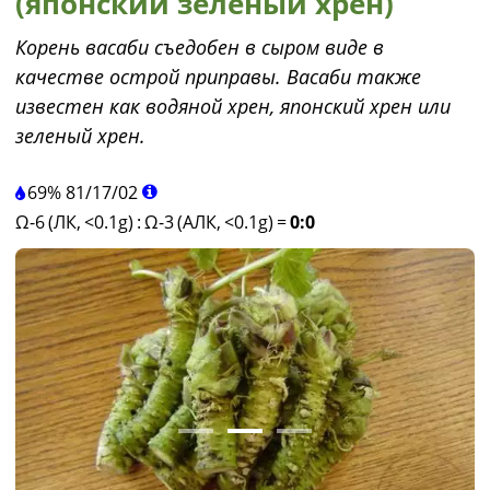
(японский зеленый хрен)
Корень васаби съедобен в сыром виде в
качестве острой приправы. Васаби также
известен как водяной хрен, японский хрен или
зеленый хрен.
69%
81
/
17
/
02
Ω-6 (ЛК, <0.1g)
:
Ω-3 (АЛК, <0.1g)
=
0:0