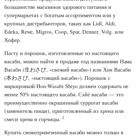
большинстве магазинов здорового питания и
супермаркетах с богатым ассортиментом или у
крупных дистрибьюторов, таких как
Lidl
,
Aldi
,
Edeka
,
Rewe
,
Migros
,
Coop
,
Spar
,
Denner
,
Volg.
или
Хофер
.
Пасту и порошок, изготовленные из настоящего
васаби, можно найти в продаже под названиями Нама
Васаби (生わさび, «свежий васаби») или Хон Васаби
(本わさび, «настоящий васаби»). Порошок с
маркировкой Hon-Wasabi Shiyo должен содержать не
менее 50% настоящего васаби. Сэйё васаби — это
преимущественно окрашенный суррогат васаби
(заменитель пищи), приготовленный из хрена или
2
смеси хрена и горчицы.
Купить свежепривезенный васаби можно только в