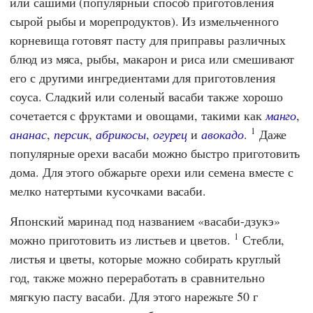
или сашими (популярный способ приготовления
сырой рыбы и морепродуктов). Из измельченного
корневища готовят пасту для приправы различных
блюд из мяса, рыбы, макарон и риса или смешивают
его с другими ингредиентами для приготовления
соуса. Сладкий или соленый васаби также хорошо
сочетается с фруктами и овощами, такими как
манго
,
1
ананас
,
персик
,
абрикосы
,
огурец
и
авокадо
.
Даже
популярные орехи васаби можно быстро приготовить
дома. Для этого обжарьте орехи или семена вместе с
мелко натертыми кусочками васаби.
Японский маринад под названием «васаби-дзукэ»
1
можно приготовить из листьев и цветов.
Стебли,
листья и цветы, которые можно собирать круглый
год, также можно переработать в сравнительно
мягкую пасту васаби. Для этого нарежьте 50 г