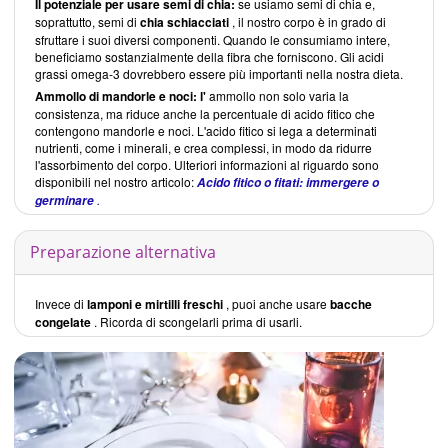
Il potenziale per usare semi di chia:
se usiamo semi di chia e,
soprattutto, semi di
chia
schiacciati
, il nostro corpo è in grado di
sfruttare i suoi diversi componenti. Quando le consumiamo intere,
beneficiamo sostanzialmente della fibra che forniscono. Gli acidi
grassi omega-3 dovrebbero essere più importanti nella nostra dieta.
Ammollo di mandorle e noci: l'
ammollo non solo varia la
consistenza, ma riduce anche la percentuale di acido fitico che
contengono mandorle e noci. L'acido fitico si lega a determinati
nutrienti, come i minerali, e crea complessi, in modo da ridurre
l'assorbimento del corpo. Ulteriori informazioni al riguardo sono
disponibili nel nostro articolo:
Acido fitico o fitati: immergere o
.
germinare
Preparazione alternativa
Invece di
lamponi e mirtilli freschi
, puoi anche usare
bacche
congelate
. Ricorda di scongelarli prima di usarli.