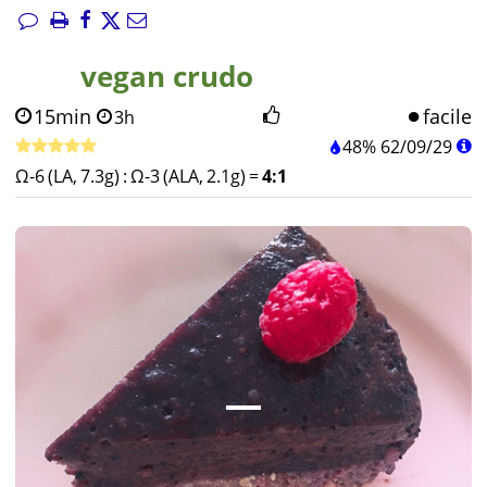
vegan crudo
15min
facile
3h
48%
62
/
09
/
29
Ω-6 (LA, 7.3g)
:
Ω-3 (ALA, 2.1g)
=
4:1