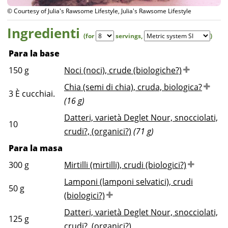
© Courtesy of Julia's Rawsome Lifestyle, Julia's Rawsome Lifestyle
Ingredienti
(for
servings
,
)
Para la base
150
g
Noci (noci), crude (biologiche?)
Chia (semi di chia), cruda, biologica?
3
È cucchiai.
(16 g)
Datteri, varietà Deglet Nour, snocciolati,
10
crudi?, (organici?)
(71 g)
Para la masa
300
g
Mirtilli (mirtilli), crudi (biologici?)
Lamponi (lamponi selvatici), crudi
50
g
(biologici?)
Datteri, varietà Deglet Nour, snocciolati,
125
g
crudi?, (organici?)