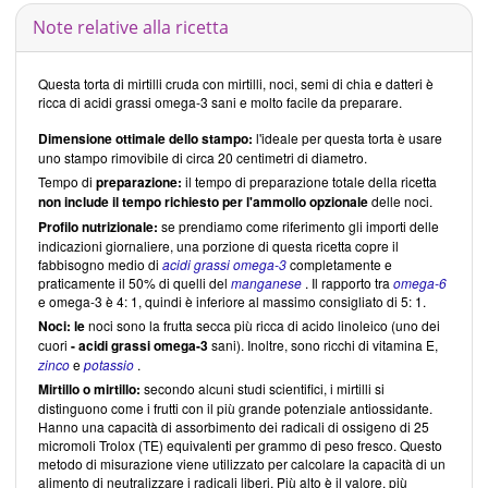
Note relative alla ricetta
Questa torta di mirtilli cruda con mirtilli, noci, semi di chia e datteri è
ricca di acidi grassi omega-3 sani e molto facile da preparare.
Dimensione ottimale dello stampo:
l'ideale per questa torta è usare
uno stampo rimovibile di circa 20 centimetri di diametro.
Tempo di
preparazione:
il tempo di preparazione totale della ricetta
non include il tempo richiesto per l'ammollo opzionale
delle noci.
Profilo nutrizionale:
se prendiamo come riferimento gli importi delle
indicazioni giornaliere, una porzione di questa ricetta copre il
fabbisogno medio di
acidi grassi omega-3
completamente e
praticamente il 50% di quelli del
manganese
. Il rapporto tra
omega-6
e omega-3 è 4: 1, quindi è inferiore al massimo consigliato di 5: 1.
Noci: le
noci sono la frutta secca più ricca di acido linoleico (uno dei
cuori
- acidi grassi omega-3
sani). Inoltre, sono ricchi di vitamina E,
zinco
e
potassio
.
Mirtillo o mirtillo:
secondo alcuni studi scientifici, i mirtilli si
distinguono come i frutti con il più grande potenziale antiossidante.
Hanno una capacità di assorbimento dei radicali di ossigeno di 25
micromoli Trolox (TE) equivalenti per grammo di peso fresco. Questo
metodo di misurazione viene utilizzato per calcolare la capacità di un
alimento di neutralizzare i radicali liberi. Più alto è il valore, più