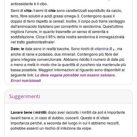
antiossidante è il cibo.
Semi di
chia: i
semi di
chia
sono caratterizzati soprattutto da calcio,
ferro, fibre solubili e acidi grassi omega-3. Contengono quasi il
doppio di ferro rispetto ai cereali. Inoltre, il corpo può trarre vantaggio
dall'aminoacido triptofano per convertirlo in serotonina. Quest'ultimo
migliora l'umore, in quanto trasmette un senso di serenità e
soddisfazione. Circa il 95% della nostra serotonina è immagazzinata
nel tratto gastrointestinale!
Date: le
date sono in realtà bacche. Sono ricchi di
vitamina B
, ma
6
anche di rame e potassio, due minerali. Contengono più fibre del
grano integrale convenzionale. Abbiamo ridotto il numero di date più
o meno a metà in modo che la quantità di zucchero sia mantenuta più
bassa possibile. Maggiori informazioni al riguardo sono disponibili al
seguente link:
La dieta vegana potrebbe non essere salutare.
Errori nutrizionali
Suggerimenti
Lavare bene i mirtilli:
dopo aver raccolto i mirtilli da soli è importante
lavarli bene o, in caso di dubbio, cuocerli. Questo è di vitale
importanza perché, a seconda del luogo in cui li abbiamo raccolti,
potrebbe esserci un rischio di infezione da volpe.