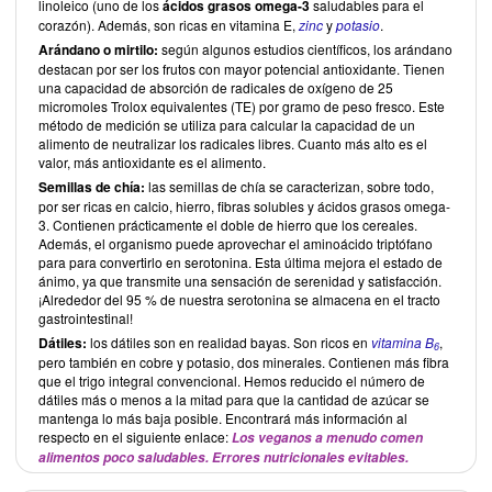
linoleico (uno de los
ácidos grasos omega-3
saludables para el
corazón). Además, son ricas en vitamina E,
zinc
y
potasio
.
Arándano o mirtilo:
según algunos estudios científicos, los arándano
destacan por ser los frutos con mayor potencial antioxidante. Tienen
una capacidad de absorción de radicales de oxígeno de 25
micromoles Trolox equivalentes (TE) por gramo de peso fresco. Este
método de medición se utiliza para calcular la capacidad de un
alimento de neutralizar los radicales libres. Cuanto más alto es el
valor, más antioxidante es el alimento.
Semillas de chía:
las semillas de chía se caracterizan, sobre todo,
por ser ricas en calcio, hierro, fibras solubles y ácidos grasos omega-
3. Contienen prácticamente el doble de hierro que los cereales.
Además, el organismo puede aprovechar el aminoácido triptófano
para para convertirlo en serotonina. Esta última mejora el estado de
ánimo, ya que transmite una sensación de serenidad y satisfacción.
¡Alrededor del 95 % de nuestra serotonina se almacena en el tracto
gastrointestinal!
Dátiles:
los dátiles son en realidad bayas. Son ricos en
vitamina B
,
6
pero también en cobre y potasio, dos minerales. Contienen más fibra
que el trigo integral convencional. Hemos reducido el número de
dátiles más o menos a la mitad para que la cantidad de azúcar se
mantenga lo más baja posible. Encontrará más información al
respecto en el siguiente enlace:
Los veganos a menudo comen
alimentos poco saludables. Errores nutricionales evitables.