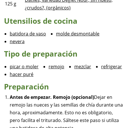
Dátiles, variedad Deglet Nour, sin hueso,
125
g
¿crudos?, (orgánicos)
Utensilios de cocina
batidora de vaso
molde desmontable
nevera
Tipo de preparación
picar o moler
remojo
mezclar
refrigerar
hacer puré
Preparación
Antes de empezar. Remojo (opcional)
Dejar en
remojo las nueces y las semillas de chía durante una
hora, aproximadamente. Esto no es obligatorio,
pero facilita el triturado. Sáltese este paso si utiliza