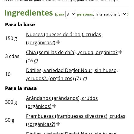
Ingredientes
(para
personas
,
)
Para la base
Nueces (nueces de árbol), crudas
150
g
(¿orgánicas?)
Chía (semillas de chía), ¿cruda, orgánica?
3
cdas.
(16 g)
Dátiles, variedad Deglet Nour, sin hueso,
10
¿crudos?, (orgánicos)
(71 g)
Para la masa
Arándanos (arándanos), crudos
300
g
(orgánicos)
Frambuesas (frambuesas silvestres), crudas
50
g
(¿orgánicas?)