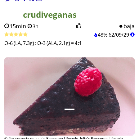
crudiveganas
15min
baja
3h
48%
62
/
09
/
29
Ω-6 (LA, 7.3g)
:
Ω-3 (ALA, 2.1g)
=
4:1
© Por cortesía de Julia's Rawsome Lifestyle, Julia's Rawsome Lifestyle