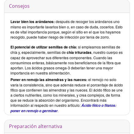
Consejos
Lavar bien los arándanos:
después de recoger los arándanos uno
mismo es importante lavarlos bien o, en caso de duda, cocerlos. Esto
es de vital importancia porque, según el sitio en el que los hayamos
recogido, puede haber riesgo de infección por tenia de zorro.
El potencial de utilizar semillas de chía:
si empleamos semillas de
chía y, especialmente, semillas de
chía
trituradas
, nuestro cuerpo es
capaz de aprovechar sus diferentes componentes. Cuando las
consumimos enteras, básicamente nos beneficiamos de la fibra que
aportan. Los ácidos grasos omega-3 deberían tener una mayor
importancia en nuestra alimentación.
Poner en remojo las almendras y las nueces:
el remojo no solo
varía la consistencia, sino que además reduce el porcentaje de ácido
fítico que contienen las almendras y las nueces. El ácido fítico se une
a ciertos nutrientes, como los minerales, y crea complejos, de forma
que se reduce la absorción del organismo. Encontrará más
información al respecto en nuestro artículo:
Ácido fítico o fitatos:
.
poner en remojo o germinar
Preparación alternativa