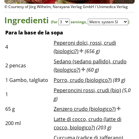
© Courtesy of Jörg Wilhelm, Narayana Verlag GmbH / Unimedica Verlag
Ingredienti
(for
servings
,
)
Para la base de la sopa
Peperoni dolci, rossi, crudi
4
(biologici?)
(656 g)
Sedano (sedano pallido), crudo
2
pencas
(biologico?)
(60 g)
1
Gambo, talgliato
Porro, crudo (biologico?)
(89 g)
Peperoncini rossi, crudi (bio)
(5,0
1
g)
65
g
Zenzero crudo (biologico?)
Latte di cocco, crudo (latte di
200
ml
cocco, biologico?)
(203 g)
Curcuma (radice di zafferano),