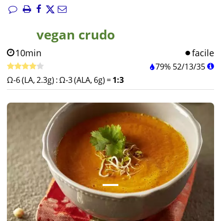
vegan crudo
10min
facile
79%
52
/
13
/
35
Ω-6 (LA, 2.3g)
:
Ω-3 (ALA, 6g)
=
1:3