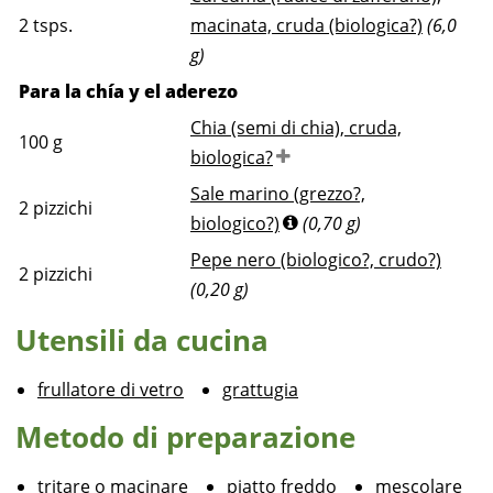
2
tsps.
macinata, cruda (biologica?)
(6,0
g)
Para la chía y el aderezo
Chia (semi di chia), cruda,
100
g
biologica?
Sale marino (grezzo?,
2
pizzichi
biologico?)
(0,70 g)
Pepe nero (biologico?, crudo?)
2
pizzichi
(0,20 g)
Utensili da cucina
frullatore di vetro
grattugia
Metodo di preparazione
tritare o macinare
piatto freddo
mescolare