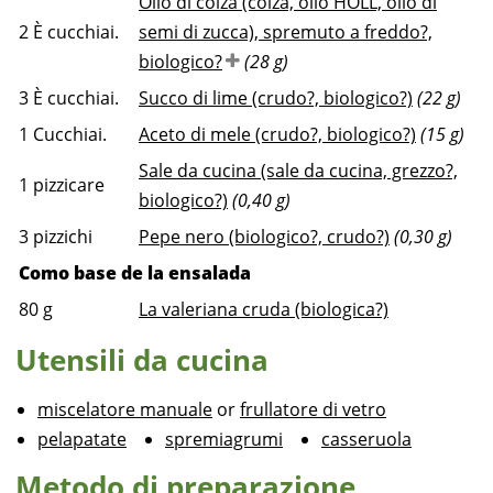
Olio di colza (colza, olio HOLL, olio di
2
È cucchiai.
semi di zucca), spremuto a freddo?,
biologico?
(28 g)
3
È cucchiai.
Succo di lime (crudo?, biologico?)
(22 g)
1
Cucchiai.
Aceto di mele (crudo?, biologico?)
(15 g)
Sale da cucina (sale da cucina, grezzo?,
1
pizzicare
biologico?)
(0,40 g)
3
pizzichi
Pepe nero (biologico?, crudo?)
(0,30 g)
Como base de la ensalada
80
g
La valeriana cruda (biologica?)
Utensili da cucina
miscelatore manuale
or
frullatore di vetro
pelapatate
spremiagrumi
casseruola
Metodo di preparazione