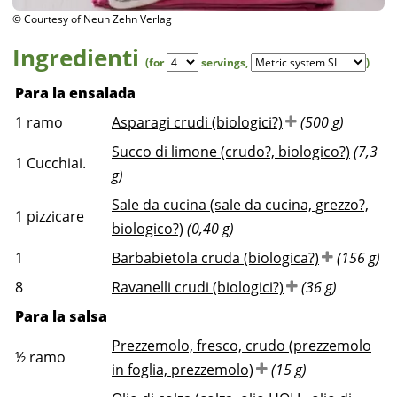
© Courtesy of Neun Zehn Verlag
Ingredienti
(for
servings
,
)
Para la ensalada
1
ramo
Asparagi crudi (biologici?)
(500 g)
Succo di limone (crudo?, biologico?)
(7,3
1
Cucchiai.
g)
Sale da cucina (sale da cucina, grezzo?,
1
pizzicare
biologico?)
(0,40 g)
1
Barbabietola cruda (biologica?)
(156 g)
8
Ravanelli crudi (biologici?)
(36 g)
Para la salsa
Prezzemolo, fresco, crudo (prezzemolo
½
ramo
in foglia, prezzemolo)
(15 g)