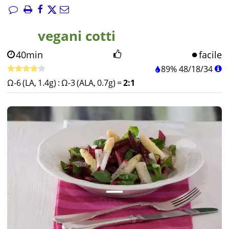
vegani cotti
40min
facile
89%
48
/
18
/
34
Ω-6 (LA, 1.4g)
:
Ω-3 (ALA, 0.7g)
=
2:1