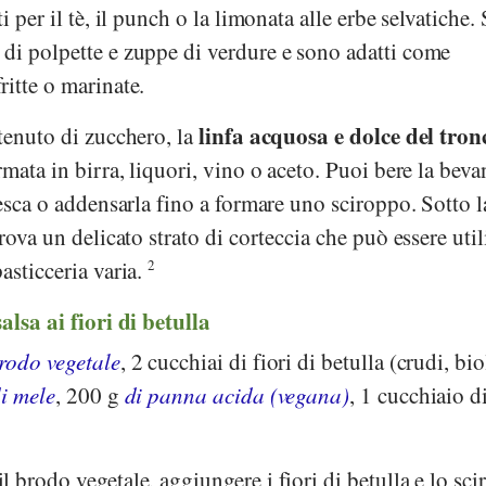
 per il tè, il punch o la limonata alle erbe selvatiche. 
di polpette e zuppe di verdure e sono adatti come
itte o marinate.
linfa acquosa e dolce del tron
tenuto di zucchero, la
mata in birra, liquori, vino o aceto. Puoi bere la bev
resca o addensarla fino a formare uno sciroppo. Sotto l
rova un delicato strato di corteccia che può essere util
asticceria varia.
2
alsa ai fiori di betulla
rodo vegetale
, 2 cucchiai di fiori di betulla (crudi, bio
i mele
, 200 g
di panna acida (vegana)
, 1 cucchiaio d
l brodo vegetale, aggiungere i fiori di betulla e lo sc