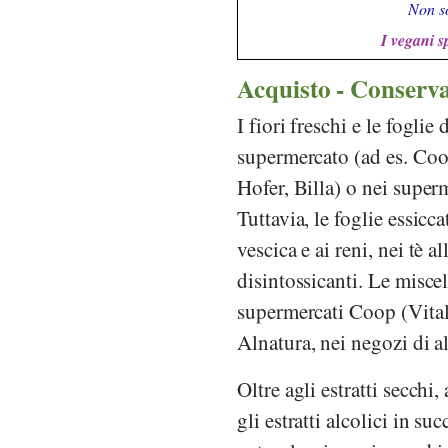
Non so
I vegani s
Acquisto - Conserv
I fiori freschi e le fogli
supermercato (ad es.
Coo
Hofer
,
Billa
) o nei super
Tuttavia, le foglie essicc
vescica e ai reni, nei tè 
disintossicanti. Le miscel
supermercati
Coop (Vital
Alnatura
, nei negozi di a
Oltre agli estratti secchi
gli estratti alcolici in s