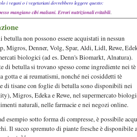
lo i vegani o i vegetariani dovrebbero leggere questo:
pesso mangiano cibi malsani. Errori nutrizionali evitabili
.
azione
e di betulla non possono essere acquistati in nessun
p
,
Migros
,
Denner
,
Volg
,
Spar
,
Aldi
,
Lidl
,
Rewe
,
Ede
mercati biologici (ad es.
Denn's Biomarkt
,
Alnatura
).
ate di betulla si trovano spesso come ingrediente nei tè 
alla gotta e ai reumatismi, nonché nei cosiddetti tè
e di tisane con foglie di betulla sono disponibili nei
ity)
,
Migros
,
Edeka
e
Rewe
, nel supermercato biolog
limenti naturali, nelle farmacie e nei negozi online.
, ad esempio sotto forma di compresse, è possibile acqu
ucchi. Il succo spremuto di piante fresche è disponibile a
3.4