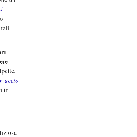
al
do
tali
ori
ere
lpette,
n aceto
i in
liziosa