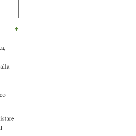
ka
,
alla
ico
istare
l