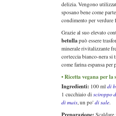
delizia. Vengono utilizzati
sposano bene come parte 
condimento per verdure fr
Grazie al suo elevato con
betulla
può essere trasfor
minerale rivitalizzante f
corteccia bianco-nera si t
come farina espansa per p
Ricetta vegana per la s
Ingredienti:
100 ml
di b
1 cucchiaio di
sciroppo d
di mais
, un po'
di sale
.
Preparazione:
Scaldare i