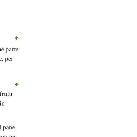
Bought from alexialex, Fotolia
e parte
e, per
frutti
in
l pane,
cono un