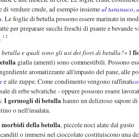
te di verdure crude, ad esempio insieme
al tarassaco
,
a
. Le foglie di betulla possono essere marinate in mo
tte per preparare succhi freschi di piante e bevande vi
è.
1.2
fi
 betulla e quali sono gli usi dei fiori di betulla?
I
betulla
gialla (amenti) sono commestibili. Possono ess
ngrediente aromatizzante all'impasto del pane, alle po
e
e alle zuppe. Come condimento vengono raffinati
co
e sale di erbe selvatiche - oppure possono essere lavorat
I germogli di betulla
y.
hanno un delizioso sapore di
ino o nell'insalata.
a morbidi della betulla
, piccole noci alate dal gusto
 canditi o immersi nel cioccolato costituiscono una de