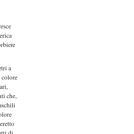
resce
erica
orbiere
tri a
l colore
ari,
ti che,
aschili
olore
eretto
tti di