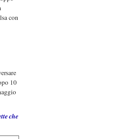
a
alsa con
versare
dopo 10
enaggio
tte che