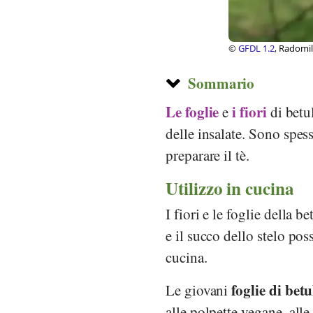
, Poznań
© Public Domain, Pr
und der Schweiz 18
Sommario
Le foglie
i fiori
e
di betu
delle insalate. Sono spess
preparare il tè.
Utilizzo in cucina
I fiori e le foglie della b
e il succo dello stelo pos
cucina.
foglie di betu
Le giovani
alle polpette vegane, alle