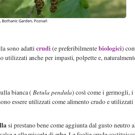
of. Dr. Otto Wilhelm Thomé, Buch: Flora von Deutschland, Österreich
© 
85
crudi
biologici
lla sono adatti
(e preferibilmente
) com
o utilizzati anche per impasti, polpette e, naturalment
etulla bianca (
Betula pendula
) così come i germogli, i 
sono essere utilizzati come alimento crudo e utilizzati 
lla
si prestano bene come aggiunta dal gusto neutro a
 salse e alle miscele di erbe. Le foglie crude costituis