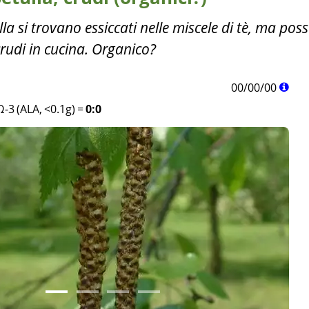
tulla si trovano essiccati nelle miscele di tè, ma po
crudi in cucina. Organico?
00
/
00
/
00
Ω-3 (ALA, <0.1g)
=
0:0