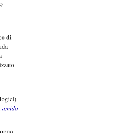
Si
co di
anda
a
izzato
logici),
i
amido
iroppo