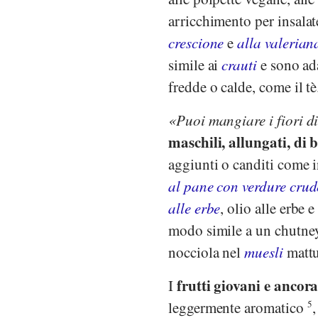
arricchimento per insala
crescione
e
alla valerian
simile ai
crauti
e sono ada
fredde o calde, come il t
Puoi mangiare i fiori di
maschili, allungati, di 
aggiunti o canditi come i
al pane con verdure crud
alle erbe
, olio alle erbe 
modo simile a un chutne
nocciola nel
muesli
mattut
frutti giovani e ancor
I
leggermente aromatico
5
,