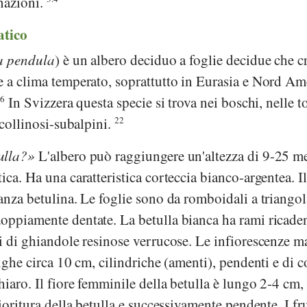
inazioni.
atico
a pendula
) è un albero deciduo a foglie decidue che c
e a clima temperato, soprattutto in Eurasia e Nord Am
16
In Svizzera questa specie si trova nei boschi, nelle t
 collinosi-subalpini.
22
ulla?
L'albero può raggiungere un'altezza di 9-25 me
ica. Ha una caratteristica corteccia bianco-argentea. I
anza betulina. Le foglie sono da romboidali a triangol
oppiamente dentate. La betulla bianca ha rami ricaden
i di ghiandole resinose verrucose. Le infiorescenze m
nghe circa 10 cm, cilindriche (amenti), pendenti e di c
hiaro. Il fiore femminile della betulla è lungo 2-4 cm, 
ioritura della betulla e successivamente pendente. I fru