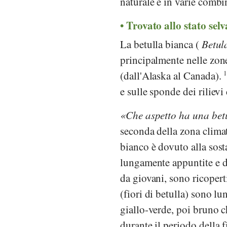
naturale e in varie comb
Trovato allo stato selv
La betulla bianca (
Betul
principalmente nelle zon
(dall'Alaska al Canada).
e sulle sponde dei rilievi
Che aspetto ha una bet
seconda della zona climat
bianco è dovuto alla sost
lungamente appuntite e d
da giovani, sono ricopert
(fiori di betulla) sono lu
giallo-verde, poi bruno c
durante il periodo della f