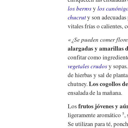
los berros
y
los canónig
chucrut
y son adecuadas p
vitales frías o calientes, 
¿Se pueden comer flore
alargadas y amarillas 
confitar como ingredien
vegetales crudos
y sopas.
de hierbas y sal de planta
Los cogollos d
chutney.
ensalada de la mañana.
frutos jóvenes y aú
Los
ligeramente aromático
5
,
Se utilizan para té, ponc