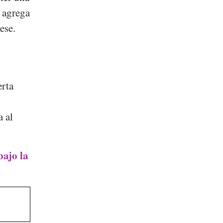
 agrega
ese.
erta
a al
bajo la