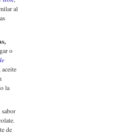
milar al
as
as,
gar o
de
, aceite
n
o la
n sabor
olate.
te de