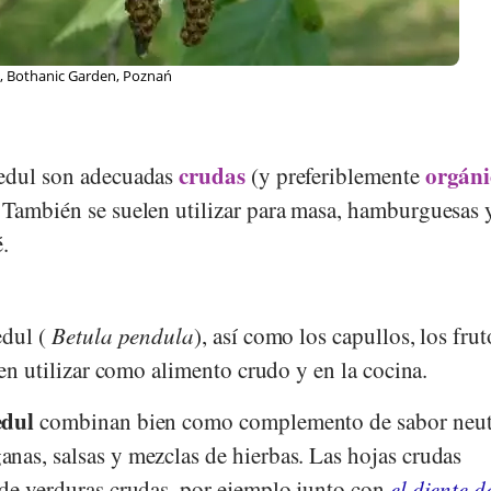
of. Dr. Otto Wilhelm Thomé, Buch: Flora von Deutschland, Österreich
© 
85
crudas
orgáni
edul son adecuadas
(y preferiblemente
 También se suelen utilizar para masa, hamburguesas 
é.
edul (
Betula pendula
), así como los capullos, los frut
eden utilizar como alimento crudo y en la cocina.
edul
combinan bien como complemento de sabor neut
nas, salsas y mezclas de hierbas. Las hojas crudas
 de verduras crudas, por ejemplo junto con
el diente d