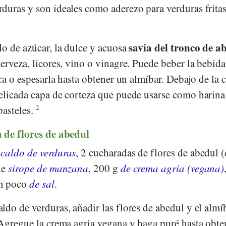
duras y son ideales como aderezo para verduras fritas
savia del tronco de a
do de azúcar, la dulce y acuosa
erveza, licores, vino o vinagre. Puede beber la bebida
sca o espesarla hasta obtener un almíbar. Debajo de la 
elicada capa de corteza que puede usarse como harina
pasteles.
2
 de flores de abedul
 caldo de verduras
, 2 cucharadas de flores de abedul (
de
sirope de manzana
, 200 g
de crema agria (vegana)
un poco
de sal
.
ldo de verduras, añadir las flores de abedul y el almí
 Agregue la crema agria vegana y haga puré hasta obte