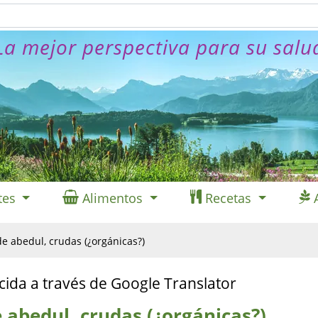
La mejor perspectiva para su salu
tes
Alimentos
Recetas
de abedul, crudas (¿orgánicas?)
cida a través de Google Translator
e abedul, crudas (¿orgánicas?)