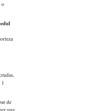
 o
bedul
corteza
crudas,
, 1
bar de
ner una