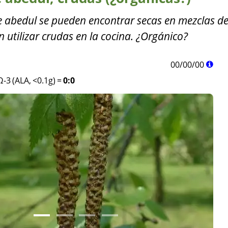
de abedul se pueden encontrar secas en mezclas de
 utilizar crudas en la cocina. ¿Orgánico?
00
/
00
/
00
Ω-3 (ALA, <0.1g)
=
0:0