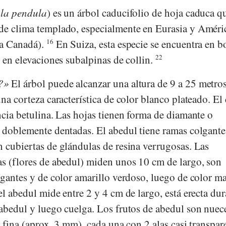
la pendula
) es un árbol caducifolio de hoja caduca q
de clima templado, especialmente en Eurasia y Améri
ta Canadá).
16
En Suiza, esta especie se encuentra en b
s en elevaciones subalpinas de collin.
22
?
El árbol puede alcanzar una altura de 9 a 25 metro
una corteza característica de color blanco plateado. El
ncia betulina. Las hojas tienen forma de diamante o
y doblemente dentadas. El abedul tiene ramas colgante
n cubiertas de glándulas de resina verrugosas. Las
as (flores de abedul) miden unos 10 cm de largo, son
lgantes y de color amarillo verdoso, luego de color m
el abedul mide entre 2 y 4 cm de largo, está erecta dur
 abedul y luego cuelga. Los frutos de abedul son nuec
l fina (aprox. 3 mm), cada una con 2 alas casi transpar