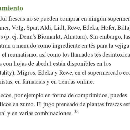
amiento
edul frescas no se pueden comprar en ningún superme
ner
,
Volg
,
Spar
,
Aldi
,
Lidl
,
Rewe
,
Edeka
,
Hofer
,
Billa
 (p. ej.
Denn's Biomarkt
,
Alnatura
). Sin embargo, la
ntran a menudo como ingrediente en tés para la vejiga
 y el reumatismo, así como los llamados tés desintoxica
s con hojas de abedul están disponibles en los
ality)
,
Migros
,
Edeka
y
Rewe
, en el supermercado ec
ristas, en farmacias y en tiendas online.
secos, por ejemplo en forma de comprimidos, puedes
licos en zumo. El jugo prensado de plantas frescas es
ral y en varias combinaciones.
3.4