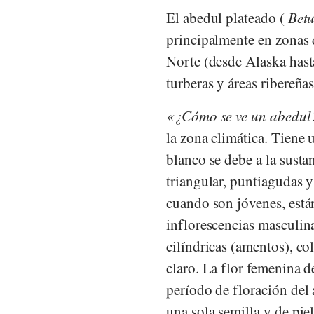
El abedul plateado (
Betu
principalmente en zonas 
Norte (desde Alaska has
turberas y áreas ribereña
¿Cómo se ve un abedul
la zona climática. Tiene 
blanco se debe a la susta
triangular, puntiagudas 
cuando son jóvenes, está
inflorescencias masculin
cilíndricas (amentos), co
claro. La flor femenina d
período de floración del
una sola semilla y de pie