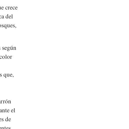
ue crece
ca del
osques,
s según
 color
s que,
arrón
ante el
es de
entes