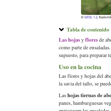
, Poznań
© Public Domain, Pr
und der Schweiz 18
Tabla de contenido
Las hojas
flores
y
de ab
como parte de ensaladas.
supuesto, para preparar t
Uso en la cocina
Las flores y hojas del ab
la savia del tallo, se pu
hojas tiernas de ab
Las
panes, hamburguesas vega
enriquecen las ensaladas