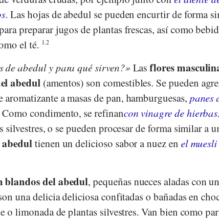
os
. Las hojas de abedul se pueden encurtir de forma si
ara preparar jugos de plantas frescas, así como bebid
como el té.
1.2
flores masculin
s de abedul y para qué sirven?
Las
del abedul
(amentos) son comestibles. Se pueden agre
te aromatizante a masas de pan, hamburguesas,
panes 
 Como condimento, se refinan
con vinagre de hierbas
s silvestres, o se pueden procesar de forma similar a u
e abedul
tienen un delicioso sabor a nuez en
el muesli
n blandos del abedul
, pequeñas nueces aladas con u
 son una delicia deliciosa confitadas o bañadas en choc
he o limonada de plantas silvestres. Van bien como par