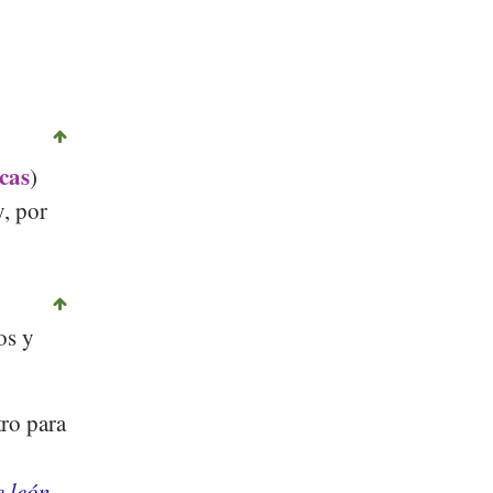
Bought from alexialex, Fotolia
cas
)
y, por
os y
ro para
e león
,