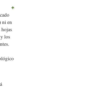
rcado
) ni en
s hojas
 y los
ntes.
ológico
tá