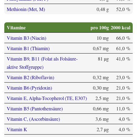
Methionin (Met, M)
0,48 g
52,0 %
Vitamine
pro 100g
2000 kcal
Vitamin B3 (Niacin)
10 mg
66,0 %
Vitamin B1 (Thiamin)
0,67 mg
61,0 %
Vitamin B9, B11 (Folat als Folsäure-
81 µg
41,0 %
aktive Stoffgruppe)
Vitamin B2 (Riboflavin)
0,32 mg
23,0 %
Vitamin B6 (Pyridoxin)
0,30 mg
21,0 %
Vitamin E, Alpha-Tocopherol (TE, E307)
2,5 mg
21,0 %
Vitamin B5 (Pantothensäure)
0,66 mg
11,0 %
Vitamin C, (Ascorbinsäure)
3,6 mg
4,0 %
Vitamin K
2,7 µg
4,0 %