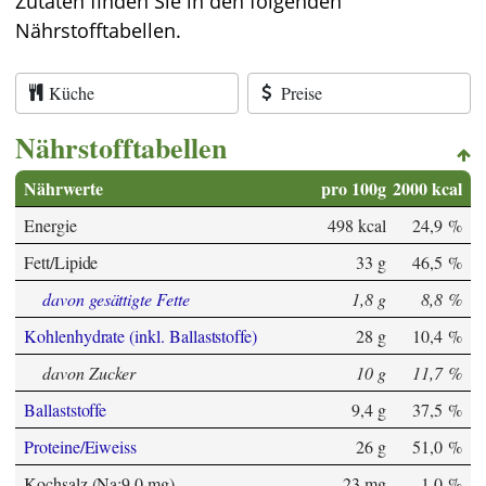
Zutaten finden Sie in den folgenden
Nährstofftabellen.
Küche
Preise
Nährstofftabellen
Nährwerte
pro 100g
2000 kcal
Energie
498 kcal
24,9 %
Fett/Lipide
33 g
46,5 %
davon gesättigte Fette
1,8 g
8,8 %
Kohlenhydrate (inkl. Ballaststoffe)
28 g
10,4 %
davon Zucker
10 g
11,7 %
Ballaststoffe
9,4 g
37,5 %
Proteine/Eiweiss
26 g
51,0 %
Kochsalz (Na:9,0 mg)
23 mg
1,0 %