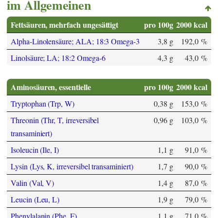
im Allgemeinen
Fettsäuren, mehrfach ungesättigt
pro 100g
2000 kcal
Alpha-Linolensäure; ALA; 18:3 Omega-3
3,8 g
192,0 %
Linolsäure; LA; 18:2 Omega-6
4,3 g
43,0 %
Aminosäuren, essentielle
pro 100g
2000 kcal
Tryptophan (Trp, W)
0,38 g
153,0 %
Threonin (Thr, T, irreversibel
0,96 g
103,0 %
transaminiert)
Isoleucin (Ile, I)
1,1 g
91,0 %
Lysin (Lys, K, irreversibel transaminiert)
1,7 g
90,0 %
Valin (Val, V)
1,4 g
87,0 %
Leucin (Leu, L)
1,9 g
79,0 %
Phenylalanin (Phe, F)
1,1 g
71,0 %