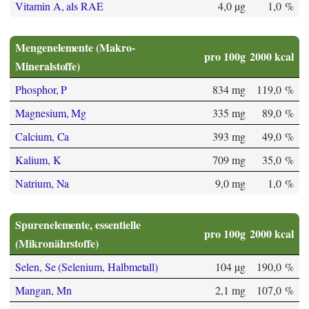
Vitamin A, als RAE
4,0 µg
1,0 %
Mengenelemente (Makro-
pro 100g
2000 kcal
Mineralstoffe)
Phosphor, P
834 mg
119,0 %
Magnesium, Mg
335 mg
89,0 %
Calcium, Ca
393 mg
49,0 %
Kalium, K
709 mg
35,0 %
Natrium, Na
9,0 mg
1,0 %
Spurenelemente, essentielle
pro 100g
2000 kcal
(Mikronährstoffe)
Selen, Se (Selenium, Halbmetall)
104 µg
190,0 %
Mangan, Mn
2,1 mg
107,0 %