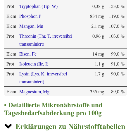
Prot
Tryptophan (Trp, W)
0,38 g
153,0 %
Elem
Phosphor, P
834 mg
119,0 %
Elem
Mangan, Mn
2,1 mg
107,0 %
Prot
Threonin (Thr, T, irreversibel
0,96 g
103,0 %
transaminiert)
Elem
Eisen, Fe
14 mg
99,0 %
Prot
Isoleucin (Ile, I)
1,1 g
91,0 %
Prot
Lysin (Lys, K, irreversibel
1,7 g
90,0 %
transaminiert)
Elem
Magnesium, Mg
335 mg
89,0 %
Detaillierte Mikronährstoffe und
Tagesbedarfsabdeckung pro 100g
Erklärungen zu Nährstofftabellen