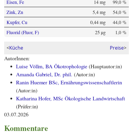
Eisen, Fe
14 mg
99,0 %
Zink, Zn
5,4 mg
54,0 %
Kupfer, Cu
0,44 mg
44,0 %
Fluorid (Fluor, F)
25 µg
1,0 %
<
Küche
Preise
>
AutorInnen:
Luise Völlm, BA Ökotrophologie
(Hauptautor:in)
Amanda Gabriel, Dr. phil.
(Autor:in)
Ranin Huemer BSc, Ernährungswissenschaftlerin
(Autor:in)
Katharina Hofer, MSc Ökologische Landwirtschaft
(Prüfer:in)
03.07.2026
Kommentare