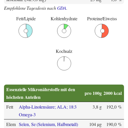
Empfohlene Tagesdosis nach
GDA
.
Fett/Lipide
Kohlenhydrate
Proteine/Eiweiss
Kochsalz
Essenzielle Mikronährstoffe mit den
pro 100g
2000 kcal
höchsten Anteilen
Fett
Alpha-Linolensäure; ALA; 18:3
3,8 g
192,0 %
Omega-3
Elem
Selen, Se (Selenium, Halbmetall)
104 µg
190,0 %