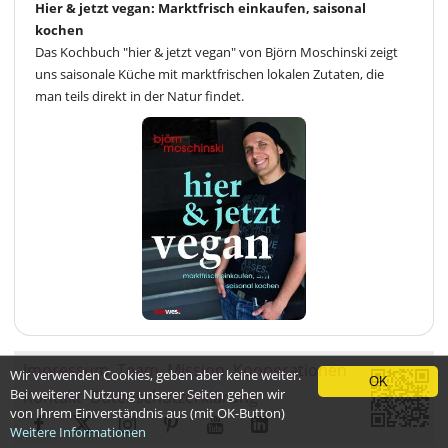
Hier & jetzt vegan: Marktfrisch einkaufen, saisonal
kochen
Das Kochbuch "hier & jetzt vegan" von Björn Moschinski zeigt
uns saisonale Küche mit marktfrischen lokalen Zutaten, die
man teils direkt in der Natur findet.
Impressum
Team
Mission
Kooperationen
Wir verwenden Cookies, geben aber keine weiter.
OK
Bei weiterer Nutzung unserer Seiten gehen wir
Kontakt
Datenschutzerklärung
von Ihrem Einverständnis aus (mit OK-Button)
Weitere Informationen