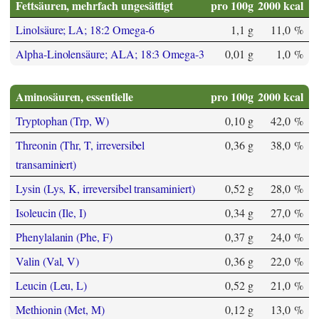
Fettsäuren, mehrfach ungesättigt
pro 100g
2000 kcal
Linolsäure; LA; 18:2 Omega-6
1,1 g
11,0 %
Alpha-Linolensäure; ALA; 18:3 Omega-3
0,01 g
1,0 %
Aminosäuren, essentielle
pro 100g
2000 kcal
Tryptophan (Trp, W)
0,10 g
42,0 %
Threonin (Thr, T, irreversibel
0,36 g
38,0 %
transaminiert)
Lysin (Lys, K, irreversibel transaminiert)
0,52 g
28,0 %
Isoleucin (Ile, I)
0,34 g
27,0 %
Phenylalanin (Phe, F)
0,37 g
24,0 %
Valin (Val, V)
0,36 g
22,0 %
Leucin (Leu, L)
0,52 g
21,0 %
Methionin (Met, M)
0,12 g
13,0 %