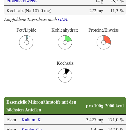
Proteine/Eiweiss
14 g
28,2 %
Kochsalz (Na:107,0 mg)
272 mg
11,3 %
Empfohlene Tagesdosis nach
GDA
.
Fett/Lipide
Kohlenhydrate
Proteine/Eiweiss
Kochsalz
Essenzielle Mikronährstoffe mit den
pro 100g
2000 kcal
höchsten Anteilen
Elem
Kalium, K
3'427 mg
171,0 %
Elem
Kupfer, Cu
1,4 mg
142,0 %