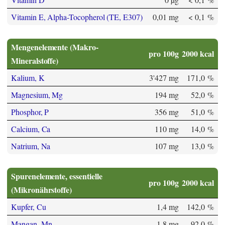
Vitamin E, Alpha-Tocopherol (TE, E307)
0,01 mg
< 0,1 %
Mengenelemente (Makro-
pro 100g
2000 kcal
Mineralstoffe)
Kalium, K
3'427 mg
171,0 %
Magnesium, Mg
194 mg
52,0 %
Phosphor, P
356 mg
51,0 %
Calcium, Ca
110 mg
14,0 %
Natrium, Na
107 mg
13,0 %
Spurenelemente, essentielle
pro 100g
2000 kcal
(Mikronährstoffe)
Kupfer, Cu
1,4 mg
142,0 %
Mangan, Mn
1,8 mg
92,0 %