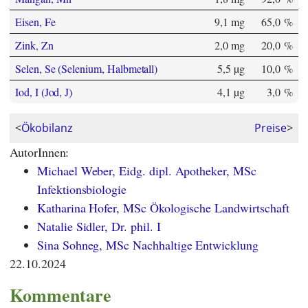
Eisen, Fe
9,1 mg
65,0 %
Zink, Zn
2,0 mg
20,0 %
Selen, Se (Selenium, Halbmetall)
5,5 µg
10,0 %
Iod, I (Jod, J)
4,1 µg
3,0 %
<
Ökobilanz
Preise
>
AutorInnen:
Michael Weber, Eidg. dipl. Apotheker, MSc
Infektionsbiologie
Katharina Hofer, MSc Ökologische Landwirtschaft
Natalie Sidler, Dr. phil. I
Sina Sohneg, MSc Nachhaltige Entwicklung
22.10.2024
Kommentare