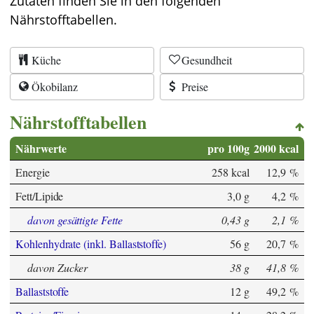
Zutaten finden Sie in den folgenden
Nährstofftabellen.
Küche
Gesundheit
Ökobilanz
Preise
Nährstofftabellen
Nährwerte
pro 100g
2000 kcal
Energie
258 kcal
12,9 %
Fett/Lipide
3,0 g
4,2 %
davon gesättigte Fette
0,43 g
2,1 %
Kohlenhydrate (inkl. Ballaststoffe)
56 g
20,7 %
davon Zucker
38 g
41,8 %
Ballaststoffe
12 g
49,2 %