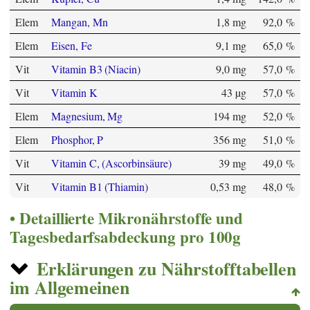
Elem
Mangan, Mn
1,8 mg
92,0 %
Elem
Eisen, Fe
9,1 mg
65,0 %
Vit
Vitamin B3 (Niacin)
9,0 mg
57,0 %
Vit
Vitamin K
43 µg
57,0 %
Elem
Magnesium, Mg
194 mg
52,0 %
Elem
Phosphor, P
356 mg
51,0 %
Vit
Vitamin C, (Ascorbinsäure)
39 mg
49,0 %
Vit
Vitamin B1 (Thiamin)
0,53 mg
48,0 %
Detaillierte Mikronährstoffe und
Tagesbedarfsabdeckung pro 100g
Erklärungen zu Nährstofftabellen
im Allgemeinen