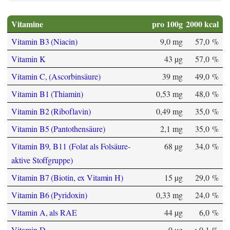
Vitamine
pro 100g
2000 kcal
Vitamin B3 (Niacin)
9,0 mg
57,0 %
Vitamin K
43 µg
57,0 %
Vitamin C, (Ascorbinsäure)
39 mg
49,0 %
Vitamin B1 (Thiamin)
0,53 mg
48,0 %
Vitamin B2 (Riboflavin)
0,49 mg
35,0 %
Vitamin B5 (Pantothensäure)
2,1 mg
35,0 %
Vitamin B9, B11 (Folat als Folsäure-
68 µg
34,0 %
aktive Stoffgruppe)
Vitamin B7 (Biotin, ex Vitamin H)
15 µg
29,0 %
Vitamin B6 (Pyridoxin)
0,33 mg
24,0 %
Vitamin A, als RAE
44 µg
6,0 %
Vitamin D
0 µg
< 0,1 %