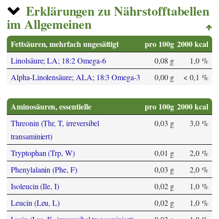
Erklärungen zu Nährstofftabellen
im Allgemeinen
Fettsäuren, mehrfach ungesättigt
pro 100g
2000 kcal
Linolsäure; LA; 18:2 Omega-6
0,08 g
1,0 %
Alpha-Linolensäure; ALA; 18:3 Omega-3
0,00 g
< 0,1 %
Aminosäuren, essentielle
pro 100g
2000 kcal
Threonin (Thr, T, irreversibel
0,03 g
3,0 %
transaminiert)
Tryptophan (Trp, W)
0,01 g
2,0 %
Phenylalanin (Phe, F)
0,03 g
2,0 %
Isoleucin (Ile, I)
0,02 g
1,0 %
Leucin (Leu, L)
0,02 g
1,0 %