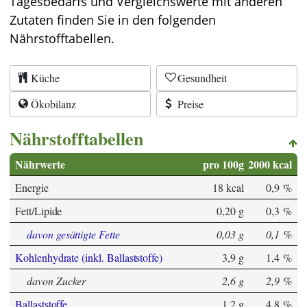
Tagesbedarfs und Vergleichswerte mit anderen
Zutaten finden Sie in den folgenden
Nährstofftabellen.
Küche
Gesundheit
Ökobilanz
Preise
Nährstofftabellen
Nährwerte
pro 100g
2000 kcal
Energie
18 kcal
0,9 %
Fett/Lipide
0,20 g
0,3 %
davon gesättigte Fette
0,03 g
0,1 %
Kohlenhydrate (inkl. Ballaststoffe)
3,9 g
1,4 %
davon Zucker
2,6 g
2,9 %
Ballaststoffe
1,2 g
4,8 %