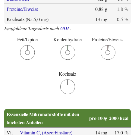
Proteine/Eiweiss
0,88 g
1,8 %
Kochsalz (Na:5,0 mg)
13 mg
0,5 %
Empfohlene Tagesdosis nach
GDA
.
Fett/Lipide
Kohlenhydrate
Proteine/Eiweiss
Kochsalz
Essenzielle Mikronährstoffe mit den
pro 100g
2000 kcal
höchsten Anteilen
Vit
Vitamin C, (Ascorbinsäure)
14 mg
17,0 %