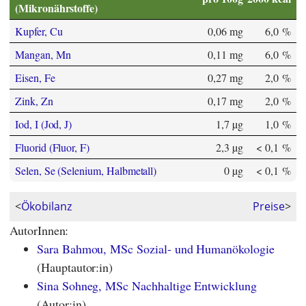
(Mikronährstoffe)
Kupfer, Cu
0,06 mg
6,0 %
Mangan, Mn
0,11 mg
6,0 %
Eisen, Fe
0,27 mg
2,0 %
Zink, Zn
0,17 mg
2,0 %
Iod, I (Jod, J)
1,7 µg
1,0 %
Fluorid (Fluor, F)
2,3 µg
< 0,1 %
Selen, Se (Selenium, Halbmetall)
0 µg
< 0,1 %
<
Ökobilanz
Preise
>
AutorInnen:
Sara Bahmou, MSc Sozial- und Humanökologie
(Hauptautor:in)
Sina Sohneg, MSc Nachhaltige Entwicklung
(Autor:in)