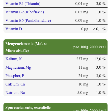
Vitamin B1 (Thiamin)
0,04 mg
3,0 %
Vitamin B2 (Riboflavin)
0,02 mg
1,0 %
Vitamin B5 (Pantothensäure)
0,09 mg
1,0 %
Vitamin D
0 µg
< 0,1 %
Mengenelemente (Makro-
pro 100g
2000 kcal
Mineralstoffe)
Kalium, K
237 mg
12,0 %
Magnesium, Mg
11 mg
3,0 %
Phosphor, P
24 mg
3,0 %
Calcium, Ca
10 mg
1,0 %
Natrium, Na
5,0 mg
1,0 %
Spurenelemente, essentielle
pro 100g
2000 kcal