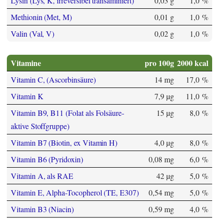
Lysin (Lys, K, irreversibel transaminiert)
0,03 g
1,0 %
Methionin (Met, M)
0,01 g
1,0 %
Valin (Val, V)
0,02 g
1,0 %
Vitamine
pro 100g
2000 kcal
Vitamin C, (Ascorbinsäure)
14 mg
17,0 %
Vitamin K
7,9 µg
11,0 %
Vitamin B9, B11 (Folat als Folsäure-
15 µg
8,0 %
aktive Stoffgruppe)
Vitamin B7 (Biotin, ex Vitamin H)
4,0 µg
8,0 %
Vitamin B6 (Pyridoxin)
0,08 mg
6,0 %
Vitamin A, als RAE
42 µg
5,0 %
Vitamin E, Alpha-Tocopherol (TE, E307)
0,54 mg
5,0 %
Vitamin B3 (Niacin)
0,59 mg
4,0 %