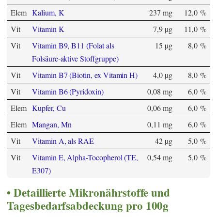
Elem
Kalium, K
237 mg
12,0 %
Vit
Vitamin K
7,9 µg
11,0 %
Vit
Vitamin B9, B11 (Folat als
15 µg
8,0 %
Folsäure-aktive Stoffgruppe)
Vit
Vitamin B7 (Biotin, ex Vitamin H)
4,0 µg
8,0 %
Vit
Vitamin B6 (Pyridoxin)
0,08 mg
6,0 %
Elem
Kupfer, Cu
0,06 mg
6,0 %
Elem
Mangan, Mn
0,11 mg
6,0 %
Vit
Vitamin A, als RAE
42 µg
5,0 %
Vit
Vitamin E, Alpha-Tocopherol (TE,
0,54 mg
5,0 %
E307)
Detaillierte Mikronährstoffe und
Tagesbedarfsabdeckung pro 100g