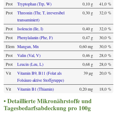
Prot
Tryptophan (Trp, W)
0,10 g
41,0 %
Prot
Threonin (Thr, T, irreversibel
0,30 g
32,0 %
transaminiert)
Prot
Isoleucin (Ile, I)
0,40 g
32,0 %
Prot
Phenylalanin (Phe, F)
0,47 g
30,0 %
Elem
Mangan, Mn
0,60 mg
30,0 %
Prot
Valin (Val, V)
0,46 g
28,0 %
Prot
Leucin (Leu, L)
0,68 g
28,0 %
Vit
Vitamin B9, B11 (Folat als
39 µg
20,0 %
Folsäure-aktive Stoffgruppe)
Vit
Vitamin B1 (Thiamin)
0,20 mg
18,0 %
Detaillierte Mikronährstoffe und
Tagesbedarfsabdeckung pro 100g