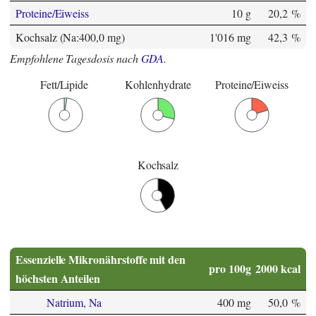
Proteine/Eiweiss
10 g
20,2 %
Kochsalz (Na:400,0 mg)
1'016 mg
42,3 %
Empfohlene Tagesdosis nach
GDA
.
Fett/Lipide
Kohlenhydrate
Proteine/Eiweiss
Kochsalz
Essenzielle Mikronährstoffe mit den
pro 100g
2000 kcal
höchsten Anteilen
Natrium, Na
400 mg
50,0 %