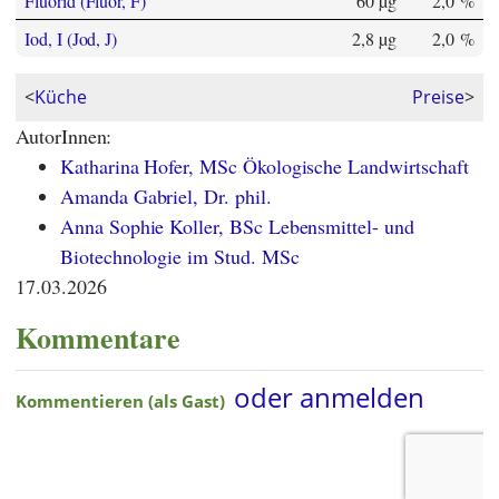
Fluorid (Fluor, F)
60 µg
2,0 %
Iod, I (Jod, J)
2,8 µg
2,0 %
<
Küche
Preise
>
AutorInnen:
Katharina Hofer, MSc Ökologische Landwirtschaft
Amanda Gabriel, Dr. phil.
Anna Sophie Koller, BSc Lebensmittel- und
Biotechnologie im Stud. MSc
17.03.2026
Kommentare