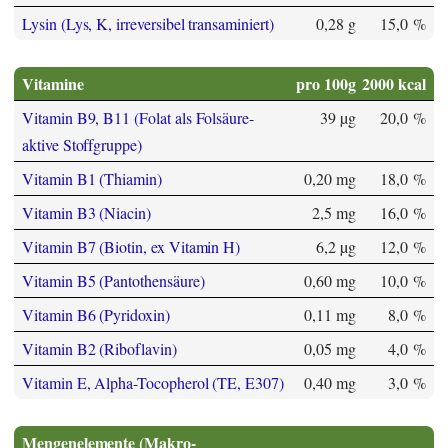
Lysin (Lys, K, irreversibel transaminiert)
0,28 g
15,0 %
Vitamine
pro 100g
2000 kcal
Vitamin B9, B11 (Folat als Folsäure-
39 µg
20,0 %
aktive Stoffgruppe)
Vitamin B1 (Thiamin)
0,20 mg
18,0 %
Vitamin B3 (Niacin)
2,5 mg
16,0 %
Vitamin B7 (Biotin, ex Vitamin H)
6,2 µg
12,0 %
Vitamin B5 (Pantothensäure)
0,60 mg
10,0 %
Vitamin B6 (Pyridoxin)
0,11 mg
8,0 %
Vitamin B2 (Riboflavin)
0,05 mg
4,0 %
Vitamin E, Alpha-Tocopherol (TE, E307)
0,40 mg
3,0 %
Mengenelemente (Makro-