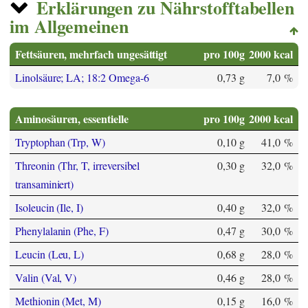
Erklärungen zu Nährstofftabellen
im Allgemeinen
Fettsäuren, mehrfach ungesättigt
pro 100g
2000 kcal
Linolsäure; LA; 18:2 Omega-6
0,73 g
7,0 %
Aminosäuren, essentielle
pro 100g
2000 kcal
Tryptophan (Trp, W)
0,10 g
41,0 %
Threonin (Thr, T, irreversibel
0,30 g
32,0 %
transaminiert)
Isoleucin (Ile, I)
0,40 g
32,0 %
Phenylalanin (Phe, F)
0,47 g
30,0 %
Leucin (Leu, L)
0,68 g
28,0 %
Valin (Val, V)
0,46 g
28,0 %
Methionin (Met, M)
0,15 g
16,0 %