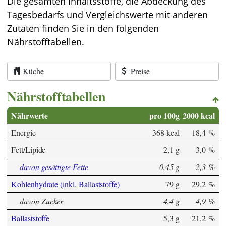
Die gesamten Inhaltsstoffe, die Abdeckung des
Tagesbedarfs und Vergleichswerte mit anderen
Zutaten finden Sie in den folgenden
Nährstofftabellen.
Küche
Preise
Nährstofftabellen
Nährwerte
pro 100g
2000 kcal
Energie
368 kcal
18,4 %
Fett/Lipide
2,1 g
3,0 %
davon gesättigte Fette
0,45 g
2,3 %
Kohlenhydrate (inkl. Ballaststoffe)
79 g
29,2 %
davon Zucker
4,4 g
4,9 %
Ballaststoffe
5,3 g
21,2 %