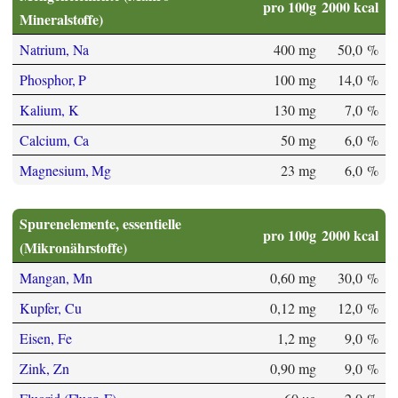
pro 100g
2000 kcal
Mineralstoffe)
Natrium, Na
400 mg
50,0 %
Phosphor, P
100 mg
14,0 %
Kalium, K
130 mg
7,0 %
Calcium, Ca
50 mg
6,0 %
Magnesium, Mg
23 mg
6,0 %
Spurenelemente, essentielle
pro 100g
2000 kcal
(Mikronährstoffe)
Mangan, Mn
0,60 mg
30,0 %
Kupfer, Cu
0,12 mg
12,0 %
Eisen, Fe
1,2 mg
9,0 %
Zink, Zn
0,90 mg
9,0 %