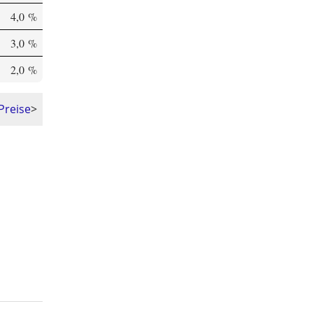
4,0 %
3,0 %
2,0 %
Preise
>