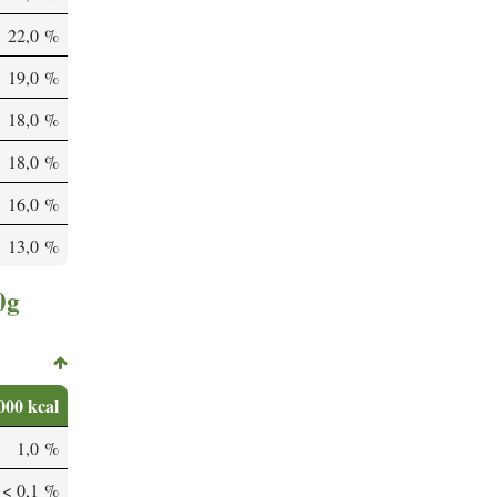
22,0 %
19,0 %
18,0 %
18,0 %
16,0 %
13,0 %
0g
000 kcal
1,0 %
< 0,1 %