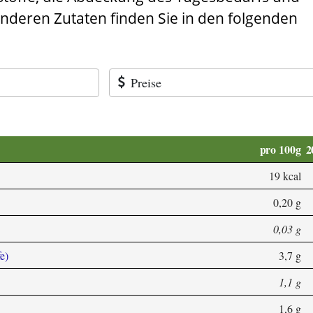
anderen Zutaten finden Sie in den folgenden
Preise
pro 100g
2
19 kcal
0,20 g
0,03 g
e)
3,7 g
1,1 g
1,6 g