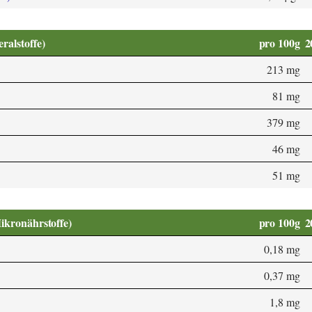
alstoffe)
pro 100g
2
213 mg
81 mg
379 mg
46 mg
51 mg
Mikronährstoffe)
pro 100g
2
0,18 mg
0,37 mg
1,8 mg