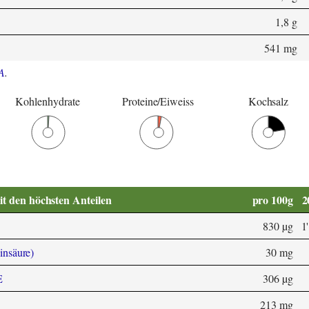
1,8 g
541 mg
A
.
Kohlenhydrate
Proteine/Eiweiss
Kochsalz
it den höchsten Anteilen
pro 100g
2
830 µg
1
insäure)
30 mg
E
306 µg
213 mg