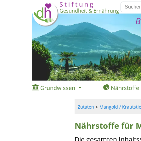
S t i f t u n g
Gesundheit & Ernährung
B
Grundwissen
Nährstoffe
Zutaten
Mangold / Krautstiel
Nährstoffe für M
Die gesamten Inhalts