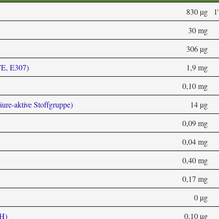
830 µg
1
30 mg
306 µg
TE, E307)
1,9 mg
0,10 mg
äure-aktive Stoffgruppe)
14 µg
0,09 mg
0,04 mg
0,40 mg
0,17 mg
0 µg
 H)
0,10 µg