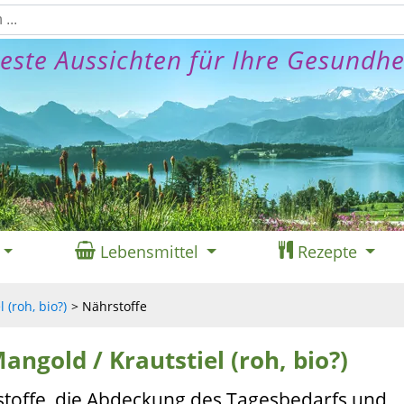
este Aussichten für Ihre Gesundhe
Lebensmittel
Rezepte
 (roh, bio?)
Nährstoffe
angold / Krautstiel (roh, bio?)
stoffe, die Abdeckung des Tagesbedarfs und