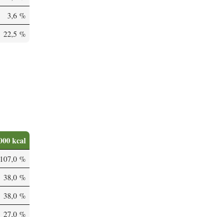
3,6 %
22,5 %
000 kcal
'107,0 %
38,0 %
38,0 %
27,0 %