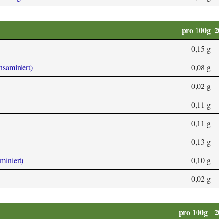
pro 100g
2
0,15 g
ansaminiert)
0,08 g
0,02 g
0,11 g
0,11 g
0,13 g
aminiert)
0,10 g
0,02 g
pro 100g
2