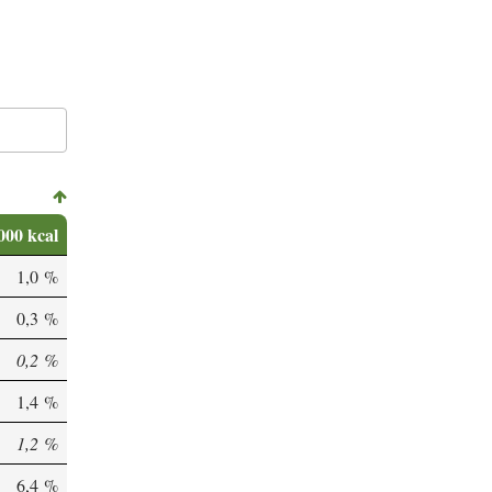
000 kcal
1,0 %
0,3 %
0,2 %
1,4 %
1,2 %
6,4 %