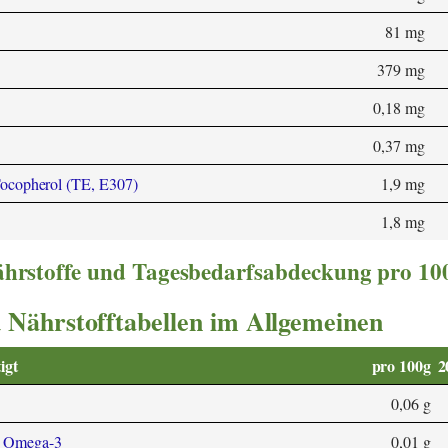
81 mg
379 mg
0,18 mg
0,37 mg
ocopherol (TE, E307)
1,9 mg
1,8 mg
nährstoffe und Tagesbedarfsabdeckung pro 10
 Nährstofftabellen im Allgemeinen
igt
pro 100g
2
0,06 g
3 Omega-3
0,01 g