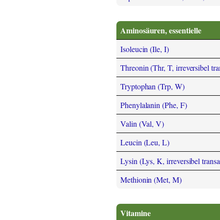
Aminosäuren, essentielle
Isoleucin (Ile, I)
Threonin (Thr, T, irreversibel tr
Tryptophan (Trp, W)
Phenylalanin (Phe, F)
Valin (Val, V)
Leucin (Leu, L)
Lysin (Lys, K, irreversibel trans
Methionin (Met, M)
Vitamine