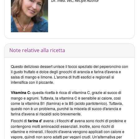
Dr. med. vet.; Recipe Author
Note relative alla ricetta
Questo delizioso dessert unisce il tocco speziato del peperoncino con
il gusto fruttato e dolce degli gnocchi di arancia e farina d'avena e
salsa di mango e limone. L'aroma di frutti esotici e regionali si
intensifica con il piccante.
Vitamina C:
questa ricetta è ricca di vitamina C, grazie al succo di
mango e agrumi. Tuttavia, la vitamina C è sensibile al calore, così
come la vitamina B1 (tiamina) e la B5 (acido pantotenico). Tuttavia,
questo non è un problema, purché la miscela di succo d'arancia e
farina d'avena si riscaldi solo brevemente.
Fiocchi di
farina d'
avena
: i
fiocchi
d'
avena sono ricchi di proteine e
contengono molti aminoacidi essenziali. Inoltre, sono ricchi di
vitamine e minerali. I fiocchi d'avena vengono applicati con calore e
vapore, quindi non sono adatti per vegani crudi. Un'alternativa per