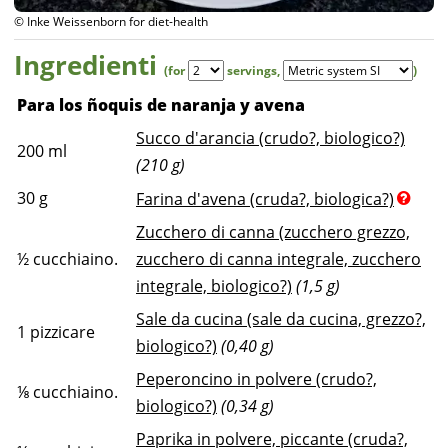
© Inke Weissenborn for diet-health
Ingredienti
(for
servings
,
)
Para los ñoquis de naranja y avena
Succo d'arancia (crudo?, biologico?)
200
ml
(210 g)
30
g
Farina d'avena (cruda?, biologica?)
Zucchero di canna (zucchero grezzo,
½
cucchiaino.
zucchero di canna integrale, zucchero
integrale, biologico?)
(1,5 g)
Sale da cucina (sale da cucina, grezzo?,
1
pizzicare
biologico?)
(0,40 g)
Peperoncino in polvere (crudo?,
⅛
cucchiaino.
biologico?)
(0,34 g)
Paprika in polvere, piccante (cruda?,