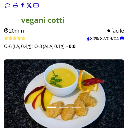
vegani cotti
20min
facile
80%
87
/
09
/
04
Ω-6 (LA, 0.4g)
:
Ω-3 (ALA, 0.1g)
=
0:0