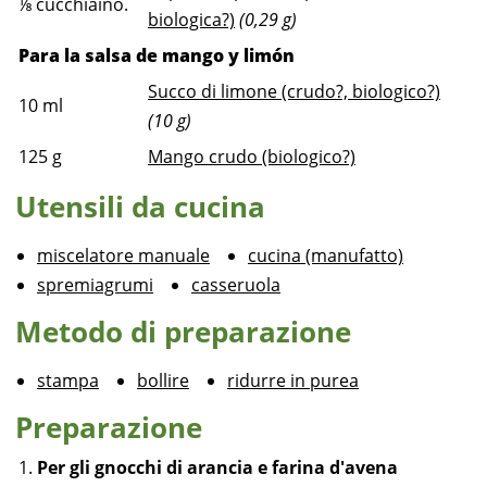
⅛
cucchiaino.
biologica?)
(0,29 g)
Para la salsa de mango y limón
Succo di limone (crudo?, biologico?)
10
ml
(10 g)
125
g
Mango crudo (biologico?)
Utensili da cucina
miscelatore manuale
cucina (manufatto)
spremiagrumi
casseruola
Metodo di preparazione
stampa
bollire
ridurre in purea
Preparazione
Per gli gnocchi di arancia e farina d'avena