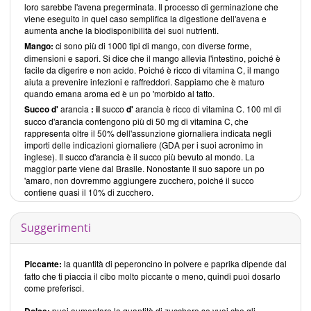
loro sarebbe l'avena pregerminata. Il processo di germinazione che
viene eseguito in quel caso semplifica la digestione dell'avena e
aumenta anche la biodisponibilità dei suoi nutrienti.
Mango:
ci sono più di 1000 tipi di mango, con diverse forme,
dimensioni e sapori. Si dice che il mango allevia l'intestino, poiché è
facile da digerire e non acido. Poiché è ricco di vitamina C, il mango
aiuta a prevenire infezioni e raffreddori. Sappiamo che è maturo
quando emana aroma ed è un po 'morbido al tatto.
Succo d'
arancia
: il
succo
d'
arancia è ricco di vitamina C. 100 ml di
succo d'arancia contengono più di 50 mg di vitamina C, che
rappresenta oltre il 50% dell'assunzione giornaliera indicata negli
importi delle indicazioni giornaliere (GDA per i suoi acronimo in
inglese). Il succo d'arancia è il succo più bevuto al mondo. La
maggior parte viene dal Brasile. Nonostante il suo sapore un po
'amaro, non dovremmo aggiungere zucchero, poiché il succo
contiene quasi il 10% di zucchero.
Suggerimenti
Piccante:
la quantità di peperoncino in polvere e paprika dipende dal
fatto che ti piaccia il cibo molto piccante o meno, quindi puoi dosarlo
come preferisci.
Dolce:
puoi aumentare la quantità di zucchero se vuoi che gli