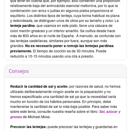
que tener en cuenta que, por ejemplo, solo contienen una proporción
relativamente baja del aminoácido esencial metionina, por lo que la
combinación con arroz o judías en algunos platos proporciona el
equilibrio. Los distintos tipos de lenteja, cuya forma habitual es plana
y redondeada, se distinguen unos de otros por su tamaño y color. La
lenteja pardina
, que usamos en este plato, tiene una cáscara de
color marrón grisáceo y un interior amarillo. Se cultiva desde hace
más de 800 años en el norte de España. A menudo, se confunde con
las lentejas castellanas, similares por fuera, aunque son más
grandes.
No es necesario poner a remojo las lentejas pardinas
previamente.
El tiempo de cocción es de 30 minutos. Puede
reducirlo a 10-15 minutos usando una olla a presión.
Consejos
Reducir la cantidad de sal y aceite:
por razones de salud, no hemos
utilizado deliberadamente ningún aceite en la preparación y no
hemos especificado una cantidad de sal ya que la necesidad varía
mucho en función de los hábitos personales. En principio, debe
mantenerse la cantidad de sal lo más baja posible. Para saber más
sobre este tema, consulte nuestra reseña sobre el libro:
Sal, azúcar y
de Michael Moss.
grasas
Precocer las lentejas:
puede precocer las lentejas y guardarlas en