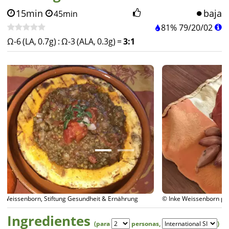
15min
baja
45min
81%
79
/
20
/
02
Ω-6 (LA, 0.7g)
:
Ω-3 (ALA, 0.3g)
=
3:1
© Inke Weissenborn para diet-health
Ingredientes
(para
personas
,
)