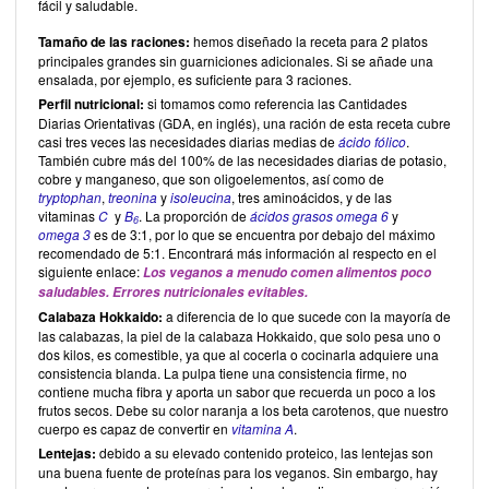
fácil y saludable.
Tamaño de las raciones:
hemos diseñado la receta para 2 platos
principales grandes sin guarniciones adicionales. Si se añade una
ensalada, por ejemplo, es suficiente para 3 raciones.
Perfil nutricional:
si tomamos como referencia las Cantidades
Diarias Orientativas (GDA, en inglés), una ración de esta receta cubre
casi tres veces las necesidades diarias medias de
ácido fólico
.
También cubre más del 100% de las necesidades diarias de potasio,
cobre y manganeso, que son oligoelementos, así como de
tryptophan
,
treonina
y
isoleucina
, tres aminoácidos, y de las
vitaminas
C
y
B
. La proporción de
ácidos grasos omega 6
y
6
omega 3
es de 3:1, por lo que se encuentra por debajo del máximo
recomendado de 5:1. Encontrará más información al respecto en el
siguiente enlace:
Los veganos a menudo comen alimentos poco
saludables. Errores nutricionales evitables.
Calabaza Hokkaido:
a diferencia de lo que sucede con la mayoría de
las calabazas, la piel de la calabaza Hokkaido, que solo pesa uno o
dos kilos, es comestible, ya que al cocerla o cocinarla adquiere una
consistencia blanda. La pulpa tiene una consistencia firme, no
contiene mucha fibra y aporta un sabor que recuerda un poco a los
frutos secos. Debe su color naranja a los beta carotenos, que nuestro
cuerpo es capaz de convertir en
vitamina A
.
Lentejas:
debido a su elevado contenido proteico, las lentejas son
una buena fuente de proteínas para los veganos. Sin embargo, hay