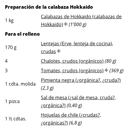
Preparación de la calabaza Hokkaido
Calabazas de Hokkaido (calabazas de
1
kg
Hokkaido)
(1'000 g)
Para el relleno
Lentejas (Erve, lenteja de cocina),
170
g
crudas
4
Chalotes, crudos (orgánicos)
(80 g)
3
Tomates, crudos (orgánicos)
(369 g)
Pimienta negra (¿orgánica?, ¿cruda?)
1
cdta. molida
(2,3 g)
Sal de mesa (¿sal de mesa, cruda?,
1
pizca
¿orgánica?)
(0,40 g)
Hojuelas de chile (¿crudas?,
1 ½
cdtas.
¿orgánicas?)
(6,8 g)