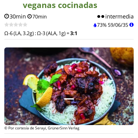
veganas cocinadas
30min
intermedia
70min
73%
59
/
06
/
35
Ω-6 (LA, 3.2g)
:
Ω-3 (ALA, 1g)
=
3:1
© Por cortesía de Serayi, GrünerSinn Verlag