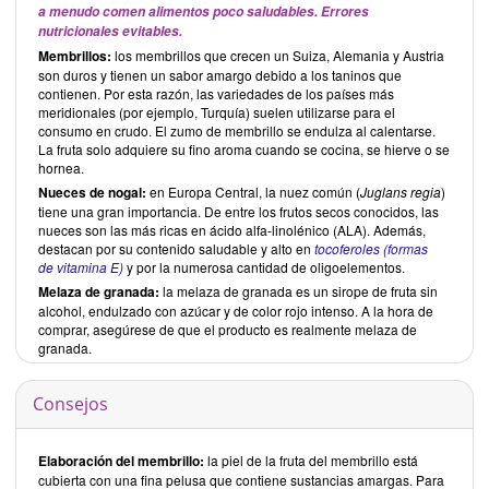
a menudo comen alimentos poco saludables. Errores
nutricionales evitables.
Membrillos:
los membrillos que crecen un Suiza, Alemania y Austria
son duros y tienen un sabor amargo debido a los taninos que
contienen. Por esta razón, las variedades de los países más
meridionales (por ejemplo, Turquía) suelen utilizarse para el
consumo en crudo. El zumo de membrillo se endulza al calentarse.
La fruta solo adquiere su fino aroma cuando se cocina, se hierve o se
hornea.
Nueces de nogal:
en Europa Central, la nuez común (
Juglans regia
)
tiene una gran importancia. De entre los frutos secos conocidos, las
nueces son las más ricas en ácido alfa-linolénico (ALA). Además,
destacan por su contenido saludable y alto en
tocoferoles (formas
de vitamina E)
y por la numerosa cantidad de oligoelementos.
Melaza de granada:
la melaza de granada es un sirope de fruta sin
alcohol, endulzado con azúcar y de color rojo intenso. A la hora de
comprar, asegúrese de que el producto es realmente melaza de
granada.
Consejos
Elaboración del membrillo:
la piel de la fruta del membrillo está
cubierta con una fina pelusa que contiene sustancias amargas. Para