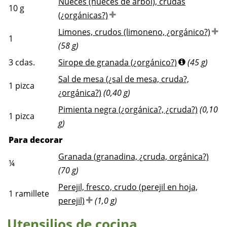
Nueces (nueces de árbol), crudas
10
g
(¿orgánicas?)
Limones, crudos (limoneno, ¿orgánico?)
1
(58 g)
3
cdas.
Sirope de granada (¿orgánico?)
(45 g)
Sal de mesa (¿sal de mesa, cruda?,
1
pizca
¿orgánica?)
(0,40 g)
Pimienta negra (¿orgánica?, ¿cruda?)
(0,10
1
pizca
g)
Para decorar
Granada (granadina, ¿cruda, orgánica?)
¼
(70 g)
Perejil, fresco, crudo (perejil en hoja,
1
ramillete
perejil)
(1,0 g)
Utensilios de cocina