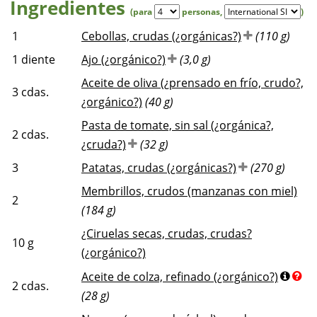
Ingredientes
(para
personas
,
)
1
Cebollas, crudas (¿orgánicas?)
(110 g)
1
diente
Ajo (¿orgánico?)
(3,0 g)
Aceite de oliva (¿prensado en frío, crudo?,
3
cdas.
¿orgánico?)
(40 g)
Pasta de tomate, sin sal (¿orgánica?,
2
cdas.
¿cruda?)
(32 g)
3
Patatas, crudas (¿orgánicas?)
(270 g)
Membrillos, crudos (manzanas con miel)
2
(184 g)
¿Ciruelas secas, crudas, crudas?
10
g
(¿orgánico?)
Aceite de colza, refinado (¿orgánico?)
2
cdas.
(28 g)