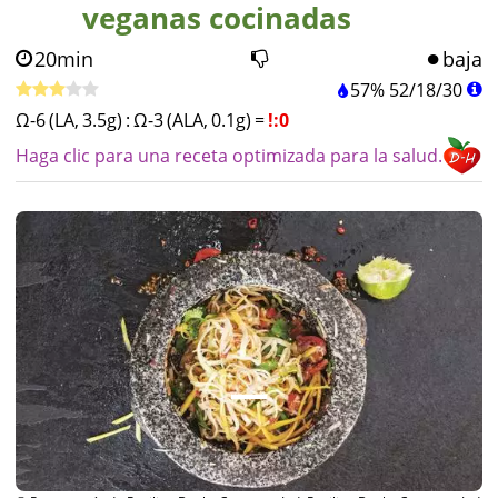
veganas cocinadas
20min
baja
57%
52
/
18
/
30
Ω-6 (LA, 3.5g)
:
Ω-3 (ALA, 0.1g)
=
!:0
Haga clic para una receta optimizada para la salud.