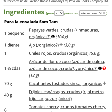
© Por cortesía de Pavilion Books Company Ltd, Pavilion Books Company Ltd
Ingredientes
(para
personas
,
)
Para la ensalada Som Tam
Papayas verdes, crudas (¿inmaduras,
1
pequeño
orgánicas?)
(104 g)
1
diente
Ajo (¿orgánico?)
(3,0 g)
1
Chiles rojos, crudos (orgánicos)
(5,0 g)
Azúcar de flor de coco (azúcar de palma,
1 ⅓
cdas.
azúcar de coco, ¿crudo?, ¿orgánico?)
(12 g)
70
g
Cacahuetes tostados sin sal, orgánicos
Frijoles espárragos, crudos (frijol metro,
40
g
frijol largo, ¿orgánico?)
Tomates cherry, crudos (tomates cherry,
6