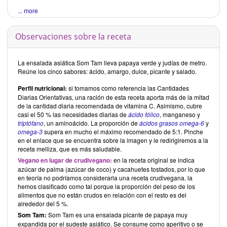
... more
Observaciones sobre la receta
La ensalada asiática Som Tam lleva papaya verde y judías de metro.
Reúne los cinco sabores: ácido, amargo, dulce, picante y salado.
Perfil nutricional:
si tomamos como referencia las Cantidades
Diarias Orientativas, una ración de esta receta aporta más de la mitad
de la cantidad diaria recomendada de vitamina C. Asimismo, cubre
casi el 50 % las necesidades diarias de
ácido fólico
, manganeso y
triptófano
, un aminoácido. La proporción de
ácidos grasos omega-6
y
omega-3
supera en mucho el máximo recomendado de 5:1. Pinche
en el enlace que se encuentra sobre la imagen y le redirigiremos a la
receta melliza, que es más saludable.
Vegano en lugar de crudivegano:
en la receta original se indica
azúcar de palma (azúcar de coco) y cacahuetes tostados, por lo que
en teoría no podríamos considerarla una receta crudivegana. la
hemos clasificado como tal porque la proporción del peso de los
alimentos que no están crudos en relación con el resto es del
alrededor del 5 %.
Som Tam:
Som Tam es una ensalada picante de papaya muy
expandida por el sudeste asiático. Se consume como aperitivo o se