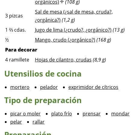
orgánicos)
(108 g)
Sal de mesa (¿sal de mesa, cruda?,
3
pizcas
¿orgánica?)
(1,2 g)
1 ⅔
cdas.
Jugo de lima (¿crudo?, ¿orgánico?)
(13 g)
½
Mango, crudo (¿orgánico?)
(168 g)
Para decorar
4
ramillete
Hojas de cilantro, crudas
(8,9 g)
Utensilios de cocina
mortero
pelador
exprimidor de cítricos
Tipo de preparación
picar o moler
plato frío
prensar
mondar
pelar
rallar
Preparación