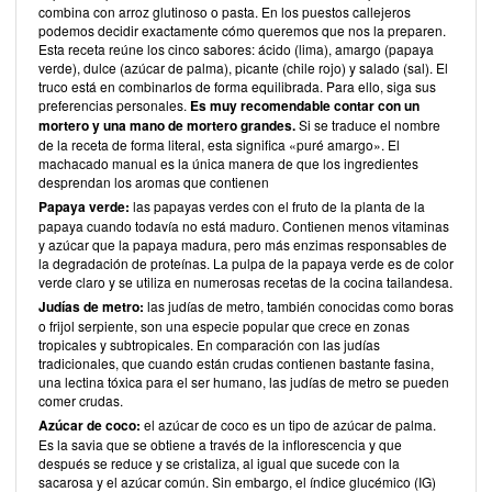
combina con arroz glutinoso o pasta. En los puestos callejeros
podemos decidir exactamente cómo queremos que nos la preparen.
Esta receta reúne los cinco sabores: ácido (lima), amargo (papaya
verde), dulce (azúcar de palma), picante (chile rojo) y salado (sal). El
truco está en combinarlos de forma equilibrada. Para ello, siga sus
preferencias personales.
Es muy recomendable contar con un
mortero y una mano de mortero grandes.
Si se traduce el nombre
de la receta de forma literal, esta significa «puré amargo». El
machacado manual es la única manera de que los ingredientes
desprendan los aromas que contienen
Papaya verde:
las papayas verdes con el fruto de la planta de la
papaya cuando todavía no está maduro. Contienen menos vitaminas
y azúcar que la papaya madura, pero más enzimas responsables de
la degradación de proteínas. La pulpa de la papaya verde es de color
verde claro y se utiliza en numerosas recetas de la cocina tailandesa.
Judías de metro:
las judías de metro, también conocidas como boras
o frijol serpiente, son una especie popular que crece en zonas
tropicales y subtropicales. En comparación con las judías
tradicionales, que cuando están crudas contienen bastante fasina,
una lectina tóxica para el ser humano, las judías de metro se pueden
comer crudas.
Azúcar de coco:
el azúcar de coco es un tipo de azúcar de palma.
Es la savia que se obtiene a través de la inflorescencia y que
después se reduce y se cristaliza, al igual que sucede con la
sacarosa y el azúcar común. Sin embargo, el índice glucémico (IG)