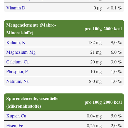
Vitamin D
0 µg
< 0,1 %
Mengenelemente (Makro-
pro 100g
2000 kcal
Mineralstoffe)
Kalium, K
182 mg
9,0 %
Magnesium, Mg
21 mg
6,0 %
Calcium, Ca
20 mg
3,0 %
Phosphor, P
10 mg
1,0 %
Natrium, Na
8,0 mg
1,0 %
Spurenelemente, essentielle
pro 100g
2000 kcal
(Mikronährstoffe)
Kupfer, Cu
0,04 mg
5,0 %
Eisen, Fe
0,25 mg
2,0 %