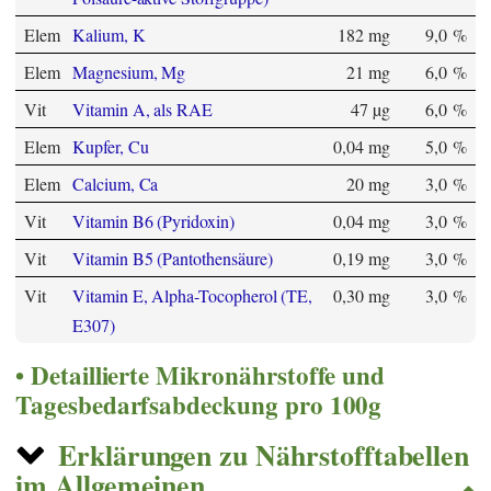
Elem
Kalium, K
182 mg
9,0 %
Elem
Magnesium, Mg
21 mg
6,0 %
Vit
Vitamin A, als RAE
47 µg
6,0 %
Elem
Kupfer, Cu
0,04 mg
5,0 %
Elem
Calcium, Ca
20 mg
3,0 %
Vit
Vitamin B6 (Pyridoxin)
0,04 mg
3,0 %
Vit
Vitamin B5 (Pantothensäure)
0,19 mg
3,0 %
Vit
Vitamin E, Alpha-Tocopherol (TE,
0,30 mg
3,0 %
E307)
Detaillierte Mikronährstoffe und
Tagesbedarfsabdeckung pro 100g
Erklärungen zu Nährstofftabellen
im Allgemeinen