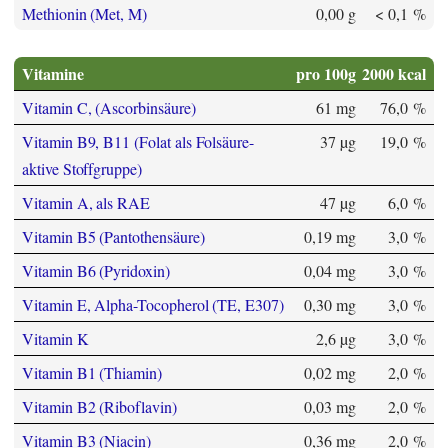
Methionin (Met, M)
0,00 g
< 0,1 %
Vitamine
pro 100g
2000 kcal
Vitamin C, (Ascorbinsäure)
61 mg
76,0 %
Vitamin B9, B11 (Folat als Folsäure-
37 µg
19,0 %
aktive Stoffgruppe)
Vitamin A, als RAE
47 µg
6,0 %
Vitamin B5 (Pantothensäure)
0,19 mg
3,0 %
Vitamin B6 (Pyridoxin)
0,04 mg
3,0 %
Vitamin E, Alpha-Tocopherol (TE, E307)
0,30 mg
3,0 %
Vitamin K
2,6 µg
3,0 %
Vitamin B1 (Thiamin)
0,02 mg
2,0 %
Vitamin B2 (Riboflavin)
0,03 mg
2,0 %
Vitamin B3 (Niacin)
0,36 mg
2,0 %