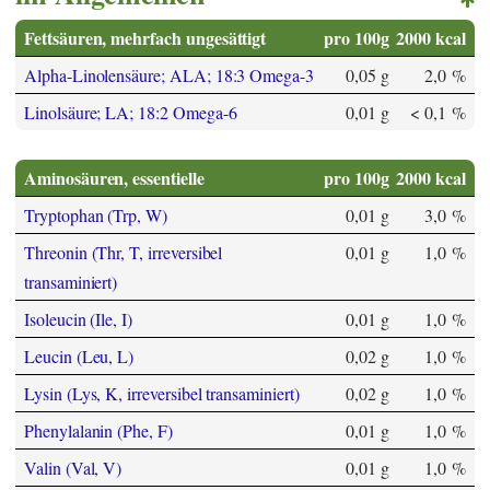
Fettsäuren, mehrfach ungesättigt
pro 100g
2000 kcal
Alpha-Linolensäure; ALA; 18:3 Omega-3
0,05 g
2,0 %
Linolsäure; LA; 18:2 Omega-6
0,01 g
< 0,1 %
Aminosäuren, essentielle
pro 100g
2000 kcal
Tryptophan (Trp, W)
0,01 g
3,0 %
Threonin (Thr, T, irreversibel
0,01 g
1,0 %
transaminiert)
Isoleucin (Ile, I)
0,01 g
1,0 %
Leucin (Leu, L)
0,02 g
1,0 %
Lysin (Lys, K, irreversibel transaminiert)
0,02 g
1,0 %
Phenylalanin (Phe, F)
0,01 g
1,0 %
Valin (Val, V)
0,01 g
1,0 %