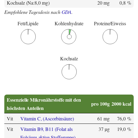
Kochsalz (Na:8,0 mg)
20 mg
0,8 %
Empfohlene Tagesdosis nach
GDA
.
Fett/Lipide
Kohlenhydrate
Proteine/Eiweiss
Kochsalz
Essenzielle Mikronährstoffe mit den
pro 100g
2000 kcal
höchsten Anteilen
Vit
Vitamin C, (Ascorbinsäure)
61 mg
76,0 %
Vit
Vitamin B9, B11 (Folat als
37 µg
19,0 %
Folsäure-aktive Stoffgruppe)