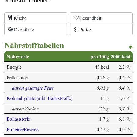
Nährstofftabellen.
Küche
Gesundheit
Ökobilanz
Preise
Nährstofftabellen
Nährwerte
pro 100g
2000 kcal
Energie
43 kcal
2,2 %
Fett/Lipide
0,26 g
0,4 %
davon gesättigte Fette
0,08 g
0,4 %
Kohlenhydrate (inkl. Ballaststoffe)
11 g
4,0 %
davon Zucker
7,8 g
8,7 %
Ballaststoffe
1,7 g
6,8 %
Proteine/Eiweiss
0,47 g
0,9 %