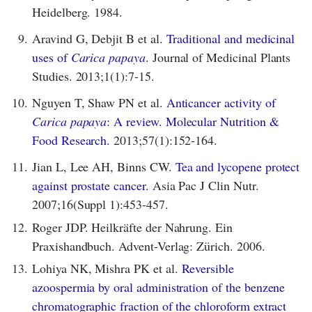
Heidelberg. 1984.
9.
Aravind G, Debjit B et al.
Traditional and medicinal
uses of
Carica papaya
.
Journal of Medicinal Plants
Studies. 2013;1(1):7-15.
10.
Nguyen T, Shaw PN et al.
Anticancer activity of
Carica papaya
: A review. Molecular Nutrition &
Food Research.
2013;57(1):152-164.
11.
Jian L, Lee AH, Binns CW.
Tea and lycopene protect
against prostate cancer.
Asia Pac J Clin Nutr.
2007;16(Suppl 1):453-457.
12.
Roger JDP. Heilkräfte der Nahrung. Ein
Praxishandbuch. Advent-Verlag: Zürich. 2006.
13.
Lohiya NK, Mishra PK et al.
Reversible
azoospermia by oral administration of the benzene
chromatographic fraction of the chloroform extract