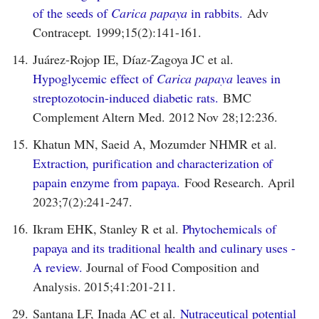
of the seeds of
Carica papaya
in rabbits.
Adv
Contracept. 1999;15(2):141-161.
14.
Juárez-Rojop IE, Díaz-Zagoya JC et al.
Hypoglycemic effect of
Carica papaya
leaves in
streptozotocin-induced diabetic rats.
BMC
Complement Altern Med. 2012 Nov 28;12:236.
15.
Khatun MN, Saeid A, Mozumder NHMR et al.
Extraction, purification and characterization of
papain enzyme from papaya.
Food Research. April
2023;7(2):241-247.
16.
Ikram EHK, Stanley R et al.
Phytochemicals of
papaya and its traditional health and culinary uses -
A review.
Journal of Food Composition and
Analysis. 2015;41:201-211.
29.
Santana LF, Inada AC et al.
Nutraceutical potential