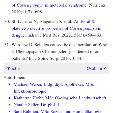
of
Carica papaya
in metabolic syndrome.
Nutrients.
2019;11(7):1608.
30.
Shrivastava N, Alagarasu K et al.
Antiviral &
platelet-protective properties of
Carica papaya
in
dengue.
Indian J Med Res. 2022;156(3):459–463.
31.
Wardlaw D. Sciatica caused by disc herniation: Why
is Chymopapain Chemonucleolysis denied to our
patients? Int J Spine Surg. 2016;10:44.
<
Küche
Ökobilanz
>
AutorInnen:
Michael Weber, Eidg. dipl. Apotheker, MSc
Infektionsbiologie
Katharina Hofer, MSc Ökologische Landwirtschaft
Natalie Sidler, Dr. phil. I
Sara Bahmou, MSc Sozial- und Humanökologie