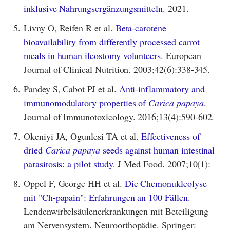
inklusive Nahrungsergänzungsmitteln.
2021.
5.
Livny O, Reifen R et al.
Beta-carotene
bioavailability from differently processed carrot
meals in human ileostomy volunteers.
European
Journal of Clinical Nutrition. 2003;42(6):338-345.
6.
Pandey S, Cabot PJ et al.
Anti-inflammatory and
immunomodulatory properties of
Carica papaya
.
Journal of Immunotoxicology. 2016;13(4):590-602.
7.
Okeniyi JA, Ogunlesi TA et al.
Effectiveness of
dried
Carica papaya
seeds against human intestinal
parasitosis: a pilot study.
J Med Food. 2007;10(1):
8.
Oppel F, George HH et al.
Die Chemonukleolyse
mit "Ch-papain": Erfahrungen an 100 Fällen.
Lendenwirbelsäulenerkrankungen mit Beteiligung
am Nervensystem. Neuroorthopädie. Springer: