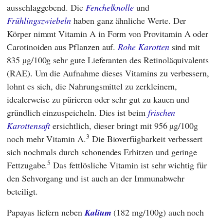
ausschlaggebend. Die
Fenchelknolle
und
Frühlingszwiebeln
haben ganz ähnliche Werte. Der
Körper nimmt Vitamin A in Form von Provitamin A oder
Carotinoiden aus Pflanzen auf.
Rohe Karotten
sind mit
835 µg/100g sehr gute Lieferanten des Retinoläquivalents
(RAE). Um die Aufnahme dieses Vitamins zu verbessern,
lohnt es sich, die Nahrungsmittel zu zerkleinern,
idealerweise zu pürieren oder sehr gut zu kauen und
gründlich einzuspeicheln. Dies ist beim
frischen
Karottensaft
ersichtlich, dieser bringt mit 956 µg/100g
3
noch mehr Vitamin A.
Die Bioverfügbarkeit verbessert
sich nochmals durch schonendes Erhitzen und geringe
5
Fettzugabe.
Das fettlösliche Vitamin ist sehr wichtig für
den Sehvorgang und ist auch an der Immunabwehr
beteiligt.
Papayas liefern neben
Kalium
(182 mg/100g) auch noch