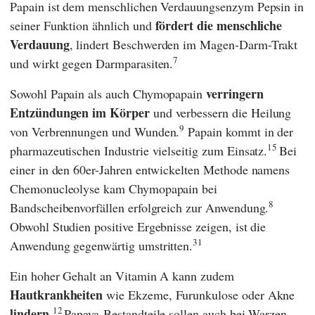
Papain ist dem menschlichen Verdauungsenzym Pepsin in
fördert die menschliche
seiner Funktion ähnlich und
Verdauung
, lindert Beschwerden im Magen-Darm-Trakt
7
und wirkt gegen Darmparasiten.
verringern
Sowohl Papain als auch Chymopapain
Entzündungen im Körper
und verbessern die Heilung
9
von Verbrennungen und Wunden.
Papain kommt in der
15
pharmazeutischen Industrie vielseitig zum Einsatz.
Bei
einer in den 60er-Jahren entwickelten Methode namens
Chemonucleolyse kam Chymopapain bei
8
Bandscheibenvorfällen erfolgreich zur Anwendung.
Obwohl Studien positive Ergebnisse zeigen, ist die
31
Anwendung gegenwärtig umstritten.
Ein hoher Gehalt an Vitamin A kann zudem
Hautkrankheiten
wie Ekzeme, Furunkulose oder Akne
12
lindern
.
Papaya-Bestandteile sollen auch bei Warzen,