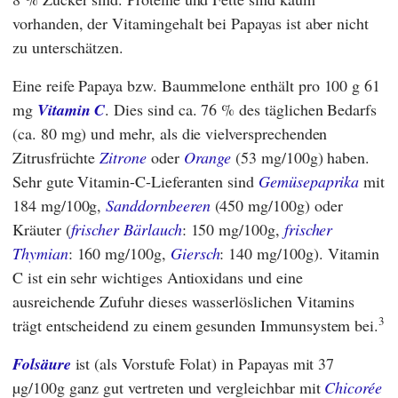
vorhanden, der Vitamingehalt bei Papayas ist aber nicht
zu unterschätzen.
Eine reife Papaya bzw. Baummelone enthält pro 100 g 61
mg
Vitamin C
. Dies sind ca. 76 % des täglichen Bedarfs
(ca. 80 mg) und mehr, als die vielversprechenden
Zitrusfrüchte
Zitrone
oder
Orange
(53 mg/100g) haben.
Sehr gute Vitamin-C-Lieferanten sind
Gemüsepaprika
mit
184 mg/100g,
Sanddornbeeren
(450 mg/100g) oder
Kräuter (
frischer Bärlauch
: 150 mg/100g,
frischer
Thymian
: 160 mg/100g,
Giersch
: 140 mg/100g). Vitamin
C ist ein sehr wichtiges Antioxidans und eine
ausreichende Zufuhr dieses wasserlöslichen Vitamins
3
trägt entscheidend zu einem gesunden Immunsystem bei.
Folsäure
ist (als Vorstufe Folat) in Papayas mit 37
µg/100g ganz gut vertreten und vergleichbar mit
Chicorée