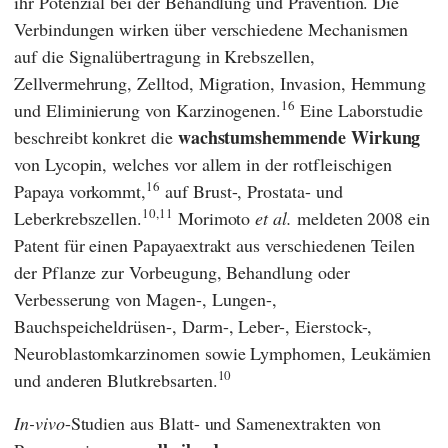
ihr Potenzial bei der Behandlung und Prävention. Die
Verbindungen wirken über verschiedene Mechanismen
auf die Signalübertragung in Krebszellen,
Zellvermehrung, Zelltod, Migration, Invasion, Hemmung
16
und Eliminierung von Karzinogenen.
Eine Laborstudie
wachstumshemmende Wirkung
beschreibt konkret die
von Lycopin, welches vor allem in der rotfleischigen
16
Papaya vorkommt,
auf Brust-, Prostata- und
10,
11
Leberkrebszellen.
Morimoto
et al.
meldeten 2008 ein
Patent für einen Papayaextrakt aus verschiedenen Teilen
der Pflanze zur Vorbeugung, Behandlung oder
Verbesserung von Magen-, Lungen-,
Bauchspeicheldrüsen-, Darm-, Leber-, Eierstock-,
Neuroblastomkarzinomen sowie Lymphomen, Leukämien
10
und anderen Blutkrebsarten.
In-vivo
-Studien aus Blatt- und Samenextrakten von