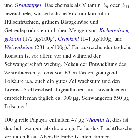
und
Granatapfel
. Das ehemals als Vitamin B
oder B
9
11
bezeichnete, wasserlösliche Vitamin kommt in
Hülsenfrüchten, grünem Blattgemüse und
Getreideprodukten in hohen Mengen vor:
Kichererbsen,
gekocht
(172 µg/100g),
Grünkohl
(141 µg/100g) und
3
Weizenkeime
(281 µg/100g).
Ein ausreichender täglicher
Konsum ist vor allem vor und während der
Schwangerschaft wichtig. Neben der Entwicklung des
Zentralnervensystems von Föten fördert genügend
Folsäure u.a. auch ein gutes Zellwachstum und den
Eiweiss-Stoffwechsel. Jugendlichen und Erwachsenen
empfiehlt man täglich ca. 300 µg, Schwangeren 550 µg
4
Folsäure.
100 g reife Papayas enthalten 47 µg
Vitamin A
, dies ist
deutlich weniger, als die orange Farbe des Fruchtfleischs
vermuten lässt. Aber die Farbe ist nicht immer