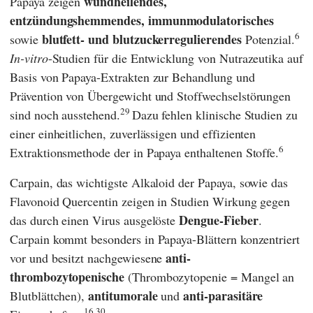
wundheilendes,
Papaya zeigen
entzündungshemmendes,
immunmodulatorisches
6
blutfett- und blutzuckerregulierendes
sowie
Potenzial.
In-vitro
-Studien für die Entwicklung von Nutrazeutika auf
Basis von Papaya-Extrakten zur Behandlung und
Prävention von Übergewicht und Stoffwechselstörungen
29
sind noch ausstehend.
Dazu fehlen klinische Studien zu
einer einheitlichen, zuverlässigen und effizienten
6
Extraktionsmethode der in Papaya enthaltenen Stoffe.
Carpain, das wichtigste Alkaloid der Papaya, sowie das
Flavonoid Quercentin zeigen in Studien Wirkung gegen
Dengue-Fieber
das durch einen Virus ausgelöste
.
Carpain kommt besonders in Papaya-Blättern konzentriert
anti-
vor und besitzt nachgewiesene
thrombozytopenische
(Thrombozytopenie = Mangel an
antitumorale
anti-parasitäre
Blutblättchen),
und
16,30