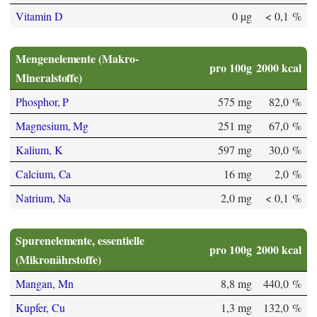
Vitamin D
0 µg
< 0,1 %
Mengenelemente (Makro-
pro 100g
2000 kcal
Mineralstoffe)
Phosphor, P
575 mg
82,0 %
Magnesium, Mg
251 mg
67,0 %
Kalium, K
597 mg
30,0 %
Calcium, Ca
16 mg
2,0 %
Natrium, Na
2,0 mg
< 0,1 %
Spurenelemente, essentielle
pro 100g
2000 kcal
(Mikronährstoffe)
Mangan, Mn
8,8 mg
440,0 %
Kupfer, Cu
1,3 mg
132,0 %