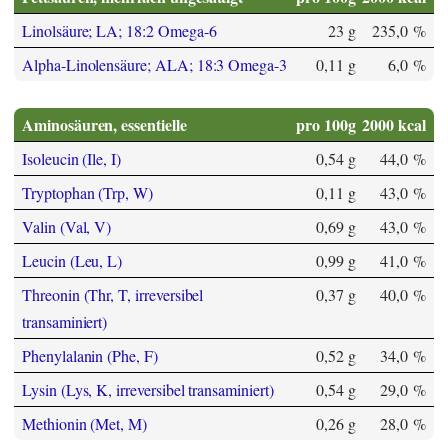
Linolsäure; LA; 18:2 Omega-6
23 g
235,0 %
Alpha-Linolensäure; ALA; 18:3 Omega-3
0,11 g
6,0 %
Aminosäuren, essentielle
pro 100g
2000 kcal
Isoleucin (Ile, I)
0,54 g
44,0 %
Tryptophan (Trp, W)
0,11 g
43,0 %
Valin (Val, V)
0,69 g
43,0 %
Leucin (Leu, L)
0,99 g
41,0 %
Threonin (Thr, T, irreversibel
0,37 g
40,0 %
transaminiert)
Phenylalanin (Phe, F)
0,52 g
34,0 %
Lysin (Lys, K, irreversibel transaminiert)
0,54 g
29,0 %
Methionin (Met, M)
0,26 g
28,0 %