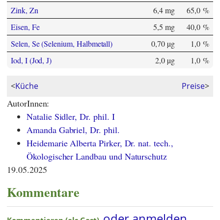
Zink, Zn
6,4 mg
65,0 %
Eisen, Fe
5,5 mg
40,0 %
Selen, Se (Selenium, Halbmetall)
0,70 µg
1,0 %
Iod, I (Jod, J)
2,0 µg
1,0 %
<
Küche
Preise
>
AutorInnen:
Natalie Sidler, Dr. phil. I
Amanda Gabriel, Dr. phil.
Heidemarie Alberta Pirker, Dr. nat. tech.,
Ökologischer Landbau und Naturschutz
19.05.2025
Kommentare