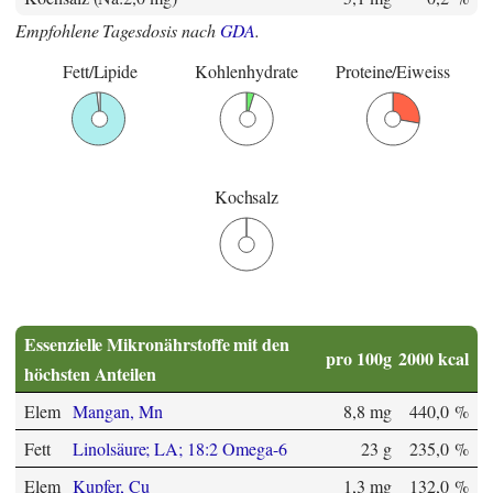
Empfohlene Tagesdosis nach
GDA
.
Fett/Lipide
Kohlenhydrate
Proteine/Eiweiss
Kochsalz
Essenzielle Mikronährstoffe mit den
pro 100g
2000 kcal
höchsten Anteilen
Elem
Mangan, Mn
8,8 mg
440,0 %
Fett
Linolsäure; LA; 18:2 Omega-6
23 g
235,0 %
Elem
Kupfer, Cu
1,3 mg
132,0 %