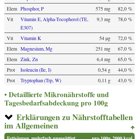
Elem
Phosphor, P
575 mg
82,0 %
Vit
Vitamin E, Alpha-Tocopherol (TE,
9,3 mg
78,0 %
E307)
Vit
Vitamin K
54 µg
72,0 %
Elem
Magnesium, Mg
251 mg
67,0 %
Elem
Zink, Zn
6,4 mg
65,0 %
Prot
Isoleucin (Ile, I)
0,54 g
44,0 %
Prot
Tryptophan (Trp, W)
0,11 g
43,0 %
Detaillierte Mikronährstoffe und
Tagesbedarfsabdeckung pro 100g
Erklärungen zu Nährstofftabellen
im Allgemeinen
Fettsäuren, mehrfach ungesättigt
pro 100g
2000 kcal