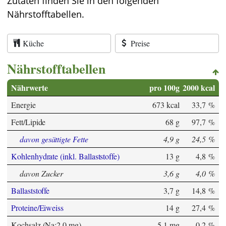
Zutaten finden Sie in den folgenden
Nährstofftabellen.
Küche
Preise
Nährstofftabellen
Nährwerte
pro 100g
2000 kcal
Energie
673 kcal
33,7 %
Fett/Lipide
68 g
97,7 %
davon gesättigte Fette
4,9 g
24,5 %
Kohlenhydrate (inkl. Ballaststoffe)
13 g
4,8 %
davon Zucker
3,6 g
4,0 %
Ballaststoffe
3,7 g
14,8 %
Proteine/Eiweiss
14 g
27,4 %
Kochsalz (Na:2,0 mg)
5,1 mg
0,2 %