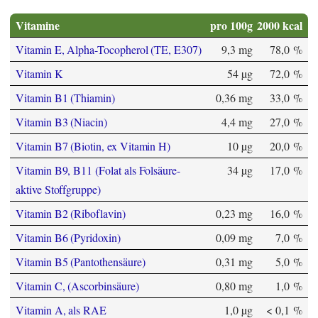
Vitamine
pro 100g
2000 kcal
Vitamin E, Alpha-Tocopherol (TE, E307)
9,3 mg
78,0 %
Vitamin K
54 µg
72,0 %
Vitamin B1 (Thiamin)
0,36 mg
33,0 %
Vitamin B3 (Niacin)
4,4 mg
27,0 %
Vitamin B7 (Biotin, ex Vitamin H)
10 µg
20,0 %
Vitamin B9, B11 (Folat als Folsäure-
34 µg
17,0 %
aktive Stoffgruppe)
Vitamin B2 (Riboflavin)
0,23 mg
16,0 %
Vitamin B6 (Pyridoxin)
0,09 mg
7,0 %
Vitamin B5 (Pantothensäure)
0,31 mg
5,0 %
Vitamin C, (Ascorbinsäure)
0,80 mg
1,0 %
Vitamin A, als RAE
1,0 µg
< 0,1 %