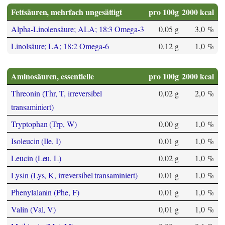
Fettsäuren, mehrfach ungesättigt
pro 100g
2000 kcal
Alpha-Linolensäure; ALA; 18:3 Omega-3
0,05 g
3,0 %
Linolsäure; LA; 18:2 Omega-6
0,12 g
1,0 %
Aminosäuren, essentielle
pro 100g
2000 kcal
Threonin (Thr, T, irreversibel
0,02 g
2,0 %
transaminiert)
Tryptophan (Trp, W)
0,00 g
1,0 %
Isoleucin (Ile, I)
0,01 g
1,0 %
Leucin (Leu, L)
0,02 g
1,0 %
Lysin (Lys, K, irreversibel transaminiert)
0,01 g
1,0 %
Phenylalanin (Phe, F)
0,01 g
1,0 %
Valin (Val, V)
0,01 g
1,0 %