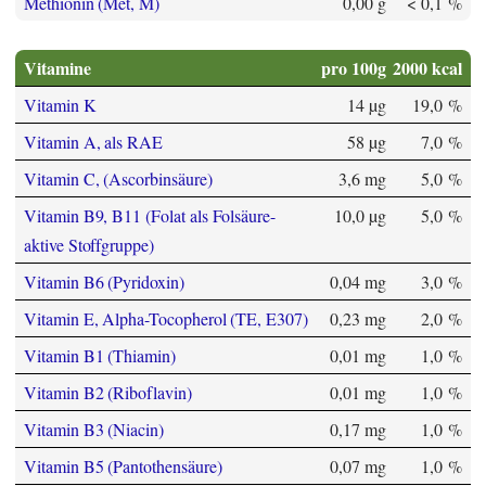
Methionin (Met, M)
0,00 g
< 0,1 %
Vitamine
pro 100g
2000 kcal
Vitamin K
14 µg
19,0 %
Vitamin A, als RAE
58 µg
7,0 %
Vitamin C, (Ascorbinsäure)
3,6 mg
5,0 %
Vitamin B9, B11 (Folat als Folsäure-
10,0 µg
5,0 %
aktive Stoffgruppe)
Vitamin B6 (Pyridoxin)
0,04 mg
3,0 %
Vitamin E, Alpha-Tocopherol (TE, E307)
0,23 mg
2,0 %
Vitamin B1 (Thiamin)
0,01 mg
1,0 %
Vitamin B2 (Riboflavin)
0,01 mg
1,0 %
Vitamin B3 (Niacin)
0,17 mg
1,0 %
Vitamin B5 (Pantothensäure)
0,07 mg
1,0 %