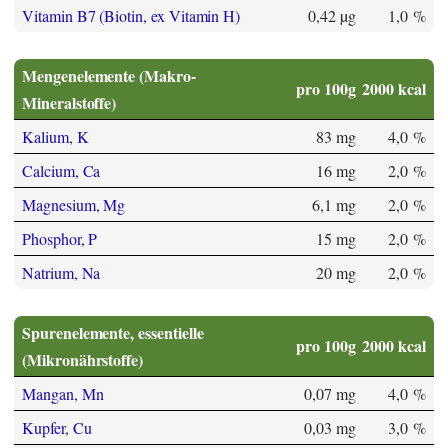
Vitamin B7 (Biotin, ex Vitamin H)
0,42 µg
1,0 %
Mengenelemente (Makro-
pro 100g
2000 kcal
Mineralstoffe)
Kalium, K
83 mg
4,0 %
Calcium, Ca
16 mg
2,0 %
Magnesium, Mg
6,1 mg
2,0 %
Phosphor, P
15 mg
2,0 %
Natrium, Na
20 mg
2,0 %
Spurenelemente, essentielle
pro 100g
2000 kcal
(Mikronährstoffe)
Mangan, Mn
0,07 mg
4,0 %
Kupfer, Cu
0,03 mg
3,0 %