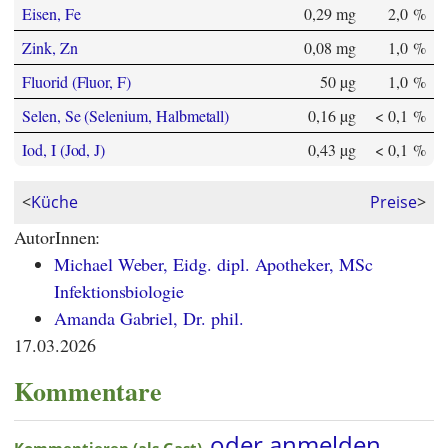
Eisen, Fe
0,29 mg
2,0 %
Zink, Zn
0,08 mg
1,0 %
Fluorid (Fluor, F)
50 µg
1,0 %
Selen, Se (Selenium, Halbmetall)
0,16 µg
< 0,1 %
Iod, I (Jod, J)
0,43 µg
< 0,1 %
<
Küche
Preise
>
AutorInnen:
Michael Weber, Eidg. dipl. Apotheker, MSc
Infektionsbiologie
Amanda Gabriel, Dr. phil.
17.03.2026
Kommentare