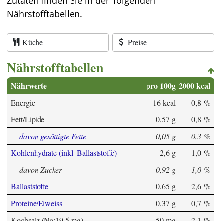
Zutaten finden Sie in den folgenden
Nährstofftabellen.
Küche
Preise
Nährstofftabellen
Nährwerte
pro 100g
2000 kcal
Energie
16 kcal
0,8 %
Fett/Lipide
0,57 g
0,8 %
davon gesättigte Fette
0,05 g
0,3 %
Kohlenhydrate (inkl. Ballaststoffe)
2,6 g
1,0 %
davon Zucker
0,92 g
1,0 %
Ballaststoffe
0,65 g
2,6 %
Proteine/Eiweiss
0,37 g
0,7 %
Kochsalz (Na:19,5 mg)
50 mg
2,1 %