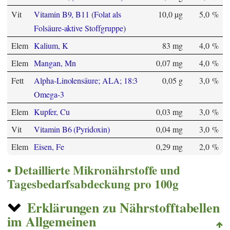
Vit
Vitamin B9, B11 (Folat als
10,0 µg
5,0 %
Folsäure-aktive Stoffgruppe)
Elem
Kalium, K
83 mg
4,0 %
Elem
Mangan, Mn
0,07 mg
4,0 %
Fett
Alpha-Linolensäure; ALA; 18:3
0,05 g
3,0 %
Omega-3
Elem
Kupfer, Cu
0,03 mg
3,0 %
Vit
Vitamin B6 (Pyridoxin)
0,04 mg
3,0 %
Elem
Eisen, Fe
0,29 mg
2,0 %
Detaillierte Mikronährstoffe und
Tagesbedarfsabdeckung pro 100g
Erklärungen zu Nährstofftabellen
im Allgemeinen