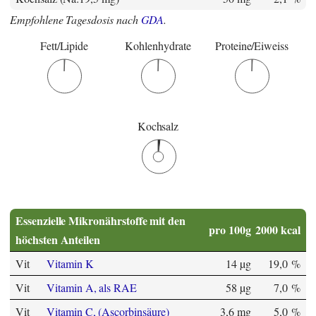
Empfohlene Tagesdosis nach
GDA
.
Fett/Lipide
Kohlenhydrate
Proteine/Eiweiss
Kochsalz
Essenzielle Mikronährstoffe mit den
pro 100g
2000 kcal
höchsten Anteilen
Vit
Vitamin K
14 µg
19,0 %
Vit
Vitamin A, als RAE
58 µg
7,0 %
Vit
Vitamin C, (Ascorbinsäure)
3,6 mg
5,0 %