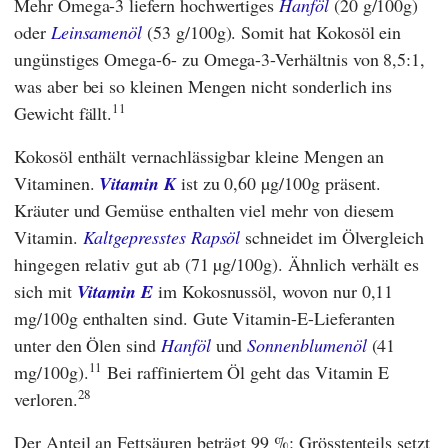
Mehr Omega-3 liefern hochwertiges
Hanföl
(20 g/100g)
oder
Leinsamenöl
(53 g/100g). Somit hat Kokosöl ein
ungünstiges Omega-6- zu Omega-3-Verhältnis von 8,5:1,
was aber bei so kleinen Mengen nicht sonderlich ins
11
Gewicht fällt.
Kokosöl enthält vernachlässigbar kleine Mengen an
Vitaminen.
Vitamin K
ist zu 0,60 µg/100g präsent.
Kräuter und Gemüse enthalten viel mehr von diesem
Vitamin.
Kaltgepresstes Rapsöl
schneidet im Ölvergleich
hingegen relativ gut ab (71 µg/100g). Ähnlich verhält es
sich mit
Vitamin E
im Kokosnussöl, wovon nur 0,11
mg/100g enthalten sind. Gute Vitamin-E-Lieferanten
unter den Ölen sind
Hanföl
und
Sonnenblumenöl
(41
11
mg/100g).
Bei raffiniertem Öl geht das Vitamin E
28
verloren.
Der Anteil an Fettsäuren beträgt 99 %: Grösstenteils setzt