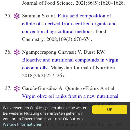
Journal of Food Science. 2021;86(5):1620–1628.
*
35.
Samman S et al.
Fatty acid composition of
edible oils derived from certified organic and
conventional agricultural methods.
Food
Chemistry. 2008;109(3):670-674.
*
36.
Ngampeerapong Chavasit V, Durst RW.
Bioactive and nutritional compounds in virgin
coconut oils.
Malaysian Journal of Nutrition.
2018;24(2):257–267.
*
37.
García-González A, Quintero-Flórez A et al.
Virgin olive oil ranks first in a new nutritional
quality score due to its compositional profile.
Wir verwenden Cookies, geben aber keine weiter.
OK
Nutrients. 2023;15(9):2127.
Bei weiterer Nutzung unserer Seiten gehen wir
*
von Ihrem Einverständnis aus (mit OK-Button)
38.
Aldhalemi MA, Aldhalemi AA, Al-Mosawi RS.
Weitere Informationen