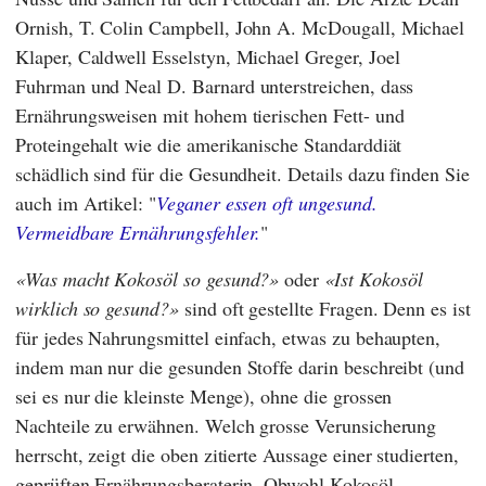
Ornish
,
T. Colin Campbell
,
John A. McDougall
,
Michael
Klaper
,
Caldwell Esselstyn
,
Michael Greger
,
Joel
Fuhrman
und
Neal D. Barnard
unterstreichen, dass
Ernährungsweisen mit hohem tierischen Fett- und
Proteingehalt wie die amerikanische Standarddiät
schädlich sind für die Gesundheit. Details dazu finden Sie
auch im Artikel: "
Veganer essen oft ungesund.
Vermeidbare Ernährungsfehler.
"
Was macht Kokosöl so gesund?
oder
Ist Kokosöl
wirklich so gesund?
sind oft gestellte Fragen. Denn es ist
für jedes Nahrungsmittel einfach, etwas zu behaupten,
indem man nur die gesunden Stoffe darin beschreibt (und
sei es nur die kleinste Menge), ohne die grossen
Nachteile zu erwähnen. Welch grosse Verunsicherung
herrscht, zeigt die oben zitierte Aussage einer studierten,
geprüften Ernährungsberaterin. Obwohl Kokosöl