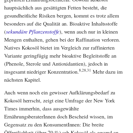
hauptsächlich aus gesättigten Fetten besteht, die
gesundheitliche Risiken bergen, kommt es trotz allem
besonders auf die Qualität an. Bioaktive Inhaltsstoffe
(
sekundäre Pflanzenstoffe
), wenn auch nur in kleinen
Mengen enthalten, gehen bei der Raffination verloren.
Natives Kokosöl bietet im Vergleich zur raffinierten
Variante geringfügig mehr bioaktive Begleitstoffe an
(Phenole, Sterole und Antioxidantien), jedoch in
8,28,31
insgesamt niedriger Konzentration.
Mehr dazu im
nächsten Kapitel.
Auch wenn noch ein gewisser Aufklärungsbedarf zu
Kokosöl herrscht, zeigt eine Umfrage der
New York
Times
immerhin, dass ausgewählte
ErnährungsberaterInnen doch Bescheid wissen, im
Gegensatz zu den KonsumentInnen: Die breite
Öffentlichkeit (über 70 %) sah Kokosöl als gesund an.