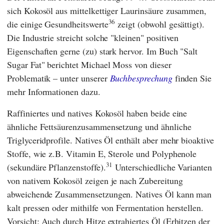
sich Kokosöl aus mittelkettiger Laurinsäure zusammen,
36
die einige Gesundheitswerte
zeigt (obwohl gesättigt).
Die Industrie streicht solche "kleinen" positiven
Eigenschaften gerne (zu) stark hervor. Im Buch "
Salt
Sugar Fat
" berichtet
Michael Moss
von dieser
Problematik – unter unserer
Buchbesprechung
finden Sie
mehr Informationen dazu.
Raffiniertes und natives Kokosöl haben beide eine
ähnliche Fettsäurenzusammensetzung und ähnliche
Triglyceridprofile. Natives Öl enthält aber mehr bioaktive
Stoffe, wie z.B. Vitamin E, Sterole und Polyphenole
31
(sekundäre Pflanzenstoffe).
Unterschiedliche Varianten
von nativem Kokosöl zeigen je nach Zubereitung
abweichende Zusammensetzungen. Natives Öl kann man
kalt pressen oder mithilfe von Fermentation herstellen.
Vorsicht: Auch durch Hitze extrahiertes Öl (Erhitzen der