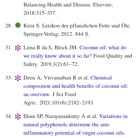
Balancing Health and Disease. Elsevier;
2018:315–337.
●
28.
Krist S. Lexikon der pflanzlichen Fette und Öle.
Springer-Verlag; 2012. 844 S.
*
31.
Lima R da S, Block JM.
Coconut oil: what do
we really know about it so far?
Food Quality and
Safety. 2019;3(2):61–72.
*
33.
Deen A, Visvanathan R et al.
Chemical
composition and health benefits of coconut oil:
an overview.
J Sci Food
Agric. 2021;101(6):2182–2193.
*
34.
Illam SP, Narayanankutty A et al.
Variations in
natural polyphenols determine the anti‐
inflammatory potential of virgin coconut oils.