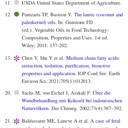
●
11.
USDA United States Department of Agriculture.
●
12.
Pantzaris TP, Basiron Y.
The lauric (coconut and
palmkernel) oils.
In: Gunstone FD
(ed.). Vegetable Oils in Food Technology:
Composition, Properties and Uses. 1st ed.
Wiley; 2011: 157-202.
*
13.
Chen Y, She Y et al.
Medium chain fatty acids:
extraction, isolation, purification, bioactive
properties and application.
IOP Conf Ser: Earth
Environ Sci. 2021;705(1):012013.
●
20.
Sachs M, von Eichel J, Asskali F.
Über die
Wundbehandlung mit Kokosöl bei indonesischen
Naturvölkern.
Der Chirurg. 2002;73(4):387–392.
*
21.
Baldassarre ME, Laneve A et al.
A case of fetal