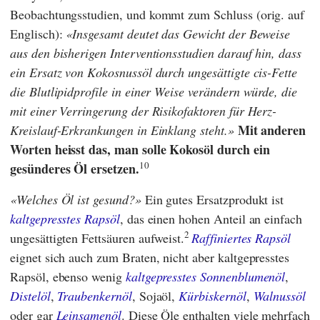
Beobachtungsstudien, und kommt zum Schluss (orig. auf
Englisch):
Insgesamt deutet das Gewicht der Beweise
aus den bisherigen Interventionsstudien darauf hin, dass
ein Ersatz von Kokosnussöl durch ungesättigte cis-Fette
die Blutlipidprofile in einer Weise verändern würde, die
mit einer Verringerung der Risikofaktoren für Herz-
Mit anderen
Kreislauf-Erkrankungen in Einklang steht.
Worten heisst das, man solle Kokosöl durch ein
10
gesünderes Öl ersetzen.
Welches Öl ist gesund?
Ein gutes Ersatzprodukt ist
kaltgepresstes Rapsöl
, das einen hohen Anteil an einfach
2
ungesättigten Fettsäuren aufweist.
Raffiniertes Rapsöl
eignet sich auch zum Braten, nicht aber kaltgepresstes
Rapsöl, ebenso wenig
kaltgepresstes Sonnenblumenöl
,
Distelöl
,
Traubenkernöl
, Sojaöl,
Kürbiskernöl
,
Walnussöl
oder gar
Leinsamenöl
. Diese Öle enthalten viele mehrfach