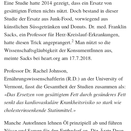
Eine Studie hatte 2014 gezeigt, dass ein Ersatz von
gesättigten Fetten nichts nützt. Doch bestand in dieser
Studie der Ersatz aus Junk-Food, vorwiegend aus
künstlichen Süssgetränken und Donuts. Dr. med.
Franklin
Sacks
, ein Professor für Herz-Kreislauf-Erkrankungen,
2
hatte diesen Trick angeprangert.
Man nützt so die
Wissenschaftsgläubigkeit der KonsumentInnen aus,
meinte
Sacks
bei heart.org am 17.7.2018.
Professor Dr.
Rachel Johnson
,
Ernährungswissenschaftlerin (R.D.) an der
University of
Vermont
, fasst die Gesamtheit der Studien zusammen als:
Das Ersetzen von gesättigtem Fett durch gesünderes Fett
senkt das kardiovaskuläre Krankheitsrisiko so stark wie
cholesterinsenkende Statinmittel.
Manche AutorInnen lehnen Öl prinzipiell ab und führen
Nüsse und Samen für den Fettbedarf an. Die Ärzte
Dean