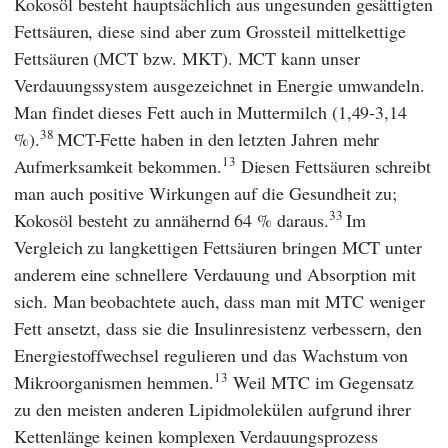
Kokosöl besteht hauptsächlich aus ungesunden gesättigten
Fettsäuren, diese sind aber zum Grossteil mittelkettige
Fettsäuren (MCT bzw. MKT). MCT kann unser
Verdauungssystem ausgezeichnet in Energie umwandeln.
Man findet dieses Fett auch in Muttermilch (1,49-3,14
38
%).
MCT-Fette haben in den letzten Jahren mehr
13
Aufmerksamkeit bekommen.
Diesen Fettsäuren schreibt
man auch positive Wirkungen auf die Gesundheit zu;
33
Kokosöl besteht zu annähernd 64 % daraus.
Im
Vergleich zu langkettigen Fettsäuren bringen MCT unter
anderem eine schnellere Verdauung und Absorption mit
sich. Man beobachtete auch, dass man mit MTC weniger
Fett ansetzt, dass sie die Insulinresistenz verbessern, den
Energiestoffwechsel regulieren und das Wachstum von
13
Mikroorganismen hemmen.
Weil MTC im Gegensatz
zu den meisten anderen Lipidmolekülen aufgrund ihrer
Kettenlänge keinen komplexen Verdauungsprozess