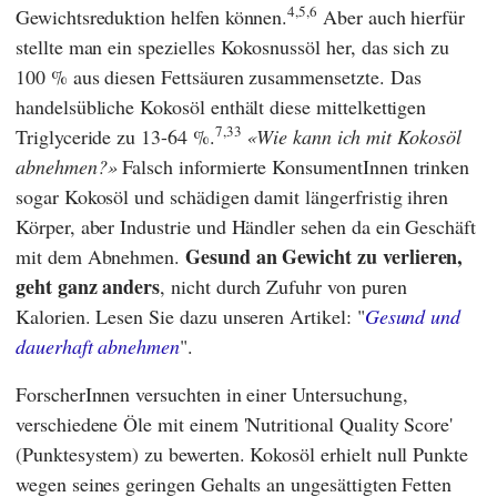
4,5,6
Gewichtsreduktion helfen können.
Aber auch hierfür
stellte man ein spezielles Kokosnussöl her, das sich zu
100 % aus diesen Fettsäuren zusammensetzte. Das
handelsübliche Kokosöl enthält diese mittelkettigen
7,33
Triglyceride zu 13-64 %.
Wie kann ich mit Kokosöl
abnehmen?
Falsch informierte KonsumentInnen trinken
sogar Kokosöl und schädigen damit längerfristig ihren
Körper, aber Industrie und Händler sehen da ein Geschäft
Gesund an Gewicht zu verlieren,
mit dem Abnehmen.
geht ganz anders
, nicht durch Zufuhr von puren
Kalorien. Lesen Sie dazu unseren Artikel: "
Gesund und
dauerhaft abnehmen
".
ForscherInnen versuchten in einer Untersuchung,
verschiedene Öle mit einem 'Nutritional Quality Score'
(Punktesystem) zu bewerten. Kokosöl erhielt null Punkte
wegen seines geringen Gehalts an ungesättigten Fetten