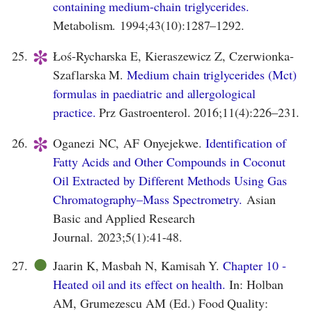
containing medium-chain triglycerides.
Metabolism. 1994;43(10):1287–1292.
*
25.
Łoś-Rycharska E, Kieraszewicz Z, Czerwionka-
Szaflarska M.
Medium chain triglycerides (Mct)
formulas in paediatric and allergological
practice.
Prz Gastroenterol. 2016;11(4):226–231.
*
26.
Oganezi NC, AF Onyejekwe.
Identification of
Fatty Acids and Other Compounds in Coconut
Oil Extracted by Different Methods Using Gas
Chromatography–Mass Spectrometry.
Asian
Basic and Applied Research
Journal.
2023;5(1):41-48.
●
27.
Jaarin K, Masbah N, Kamisah Y.
Chapter 10 -
Heated oil and its effect on health.
In: Holban
AM, Grumezescu AM (Ed.) Food Quality: