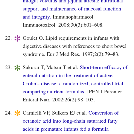
midgut volvulus and jejunal atresia: nutritional
support and maintenance of mucosal function
and integrity.
Immunopharmacol
Immunotoxicol. 2008;30(3):601–608.
*
22.
Goulet O. Lipid requirements in infants with
digestive diseases with references to short bowel
syndrome. Eur J Med Res. 1997;2(2):79–83.
*
23.
Sakurai T, Matsui T et al.
Short-term efficacy of
enteral nutrition in the treatment of active
Crohn’s disease: a randomized, controlled trial
comparing nutrient formulas.
JPEN J Parenter
Enteral Nutr. 2002;26(2):98–103.
*
24.
Carnielli VP, Sulkers EJ et al.
Conversion of
octanoic acid into long-chain saturated fatty
acids in premature infants fed a formula