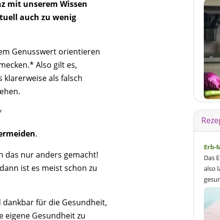
anz mit unserem Wissen
tuell auch zu wenig
dem Genusswert orientieren
mecken.* Also gilt es,
klarerweise als falsch
sehen.
*
Reze
vermeiden
.
Erb-
ich das nur anders gemacht!
Das E
 dann ist es meist schon zu
also 
gesun
dankbar für die Gesundheit,
die eigene Gesundheit zu