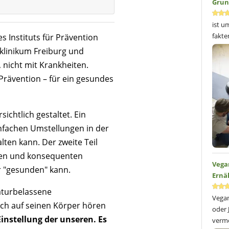
Grun
ist u
fakte
des
Instituts für Prävention
klinikum Freiburg
und
 nicht mit Krankheiten.
Prävention – für ein gesundes
ichtlich gestaltet. Ein
infachen Umstellungen in der
ten kann. Der zweite Teil
den und konsequenten
Vega
 "gesunden" kann.
Ernä
naturbelassene
Vegan
ch auf seinen Körper hören
oder 
instellung der unseren. Es
verme