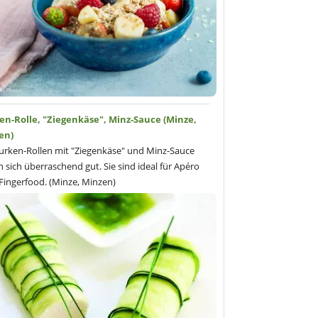
en-Rolle, "Ziegenkäse", Minz-Sauce (Minze,
en)
urken-Rollen mit "Ziegenkäse" und Minz-Sauce
n sich überraschend gut. Sie sind ideal für Apéro
Fingerfood. (Minze, Minzen)