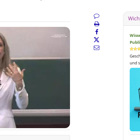
Wich
Wiss
Publ
Gesch
und s