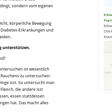
edingt, sondern vom eigenen
Erbs
Papr
icht, körperliche Bewegung
Erbs
 Diabetes-Erkrankungen und
Chili
eiden.
Kräut
g unterstützen.
nd?
ntersuchen ist wesentlich
es Rauchens zu untersuchen:
Dinge isst. So untersucht man
Fleisch, die andere isst
 essen, essen stattdessen
ngen hat. Das macht alles