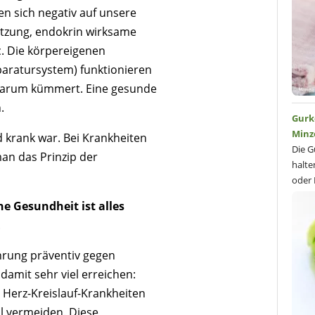
n sich negativ auf unsere
utzung, endokrin wirksame
c. Die körpereigenen
ratursystem) funktionieren
darum kümmert. Eine gesunde
.
Gurk
Minz
 krank war. Bei Krankheiten
Die G
an das Prinzip der
halte
oder 
ne Gesundheit ist alles
.
hrung präventiv gegen
amit sehr viel erreichen:
 Herz-Kreislauf-Krankheiten
l vermeiden. Diese