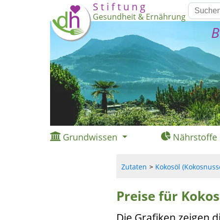
S t i f t u n g
Gesundheit & Ernährung
B
Grundwissen
Nährstoffe
Zutaten
Kokosöl (Kokosnussöl
Preise für Kokos
Die Grafiken zeigen d