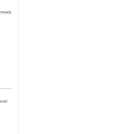
chmack,
osöl