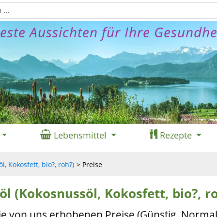
este Aussichten für Ihre Gesundhe
Lebensmittel
Rezepte
, Kokosfett, bio?, roh?)
Preise
öl (Kokosnussöl, Kokosfett, bio?, r
ie von uns erhobenen Preise (Günstig, Normal,