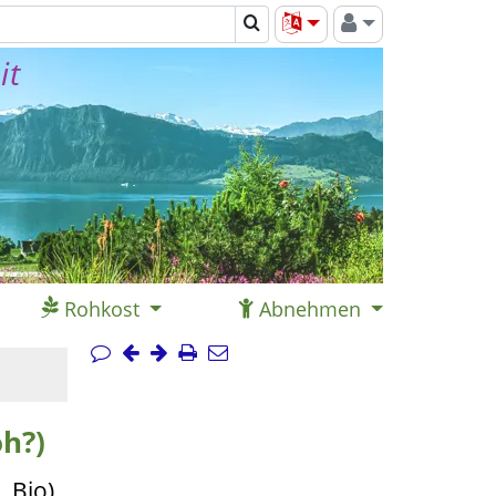
it
Rohkost
Abnehmen
oh?)
 Bio)