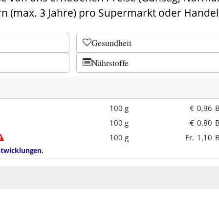
n (max. 3 Jahre) pro Supermarkt oder Handel
Gesundheit
Nährstoffe
100 g
€
0,96
B
100 g
€
0,80
B
100 g
Fr.
1,10
B
entwicklungen.