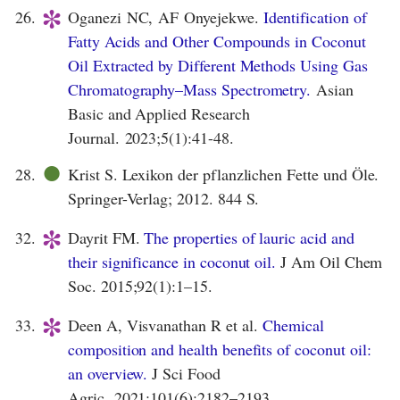
*
26.
Oganezi NC, AF Onyejekwe.
Identification of
Fatty Acids and Other Compounds in Coconut
Oil Extracted by Different Methods Using Gas
Chromatography–Mass Spectrometry.
Asian
Basic and Applied Research
Journal.
2023;5(1):41-48.
●
28.
Krist S. Lexikon der pflanzlichen Fette und Öle.
Springer-Verlag; 2012. 844 S.
*
32.
Dayrit FM.
The properties of lauric acid and
their significance in coconut oil.
J Am Oil Chem
Soc. 2015;92(1):1–15.
*
33.
Deen A, Visvanathan R et al.
Chemical
composition and health benefits of coconut oil:
an overview.
J Sci Food
Agric. 2021;101(6):2182–2193.