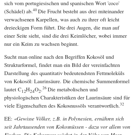
sich vom portugiesischen und spanischen Wort 'coco'
40
(Schädel) ab.
Die Frucht besteht aus drei miteinander
verwachsenen Karpellen, was auch zu ihrer oft leicht
dreieckigen Form führt. Die drei Augen, die man auf
einer Seite sieht, sind die drei Keimlöcher, wobei immer
nur ein Keim zu wachsen beginnt.
Sucht man online nach den Begriffen Kokosöl und
Strukturformel, findet man ein Bild der vereinfachten
Darstellung des quantitativ bedeutendsten Fettmoleküls
von Kokosöl: Laurinsäure. Die chemische Summenformel
26
lautet C
H
O
.
Die metabolischen und
12
24
2
physiologischen Charakteristiken der Laurinsäure sind für
32
viele Eigenschaften des Kokosnussöls verantwortlich.
EE:
Gewisse Völker, z.B. in Polynesien, ernähren sich
seit Jahrtausenden von Kokosnüssen - dazu vor allem von
Fischen. Die Kokosnuss wächst in der Nähe von Meer