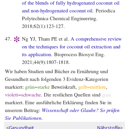
of the blends of fully hydrogenated coconut oil
and non-hydrogenated coconut oil
. Periodica
Polytechnica Chemical Engineering.
2018;62(1):123-127.
*
47.
Ng YJ, Tham PE et al.
A comprehensive review
on the techniques for coconut oil extraction and
its application.
Bioprocess Biosyst Eng.
2021;44(9):1807-1818.
Wir haben Studien und Bücher zu Ernährung und
Gesundheit nach folgenden 3 Evidenz-Kategorien
markiert:
grün=starke
Beweiskraft,
gelb=mittlere
,
violett=schwache
. Die restlichen Quellen sind
grau
markiert. Eine ausführliche Erklärung finden Sie in
unserem Beitrag:
Wissenschaft oder Glaube? So prüfen
Sie Publikationen
.
<
Gesundheit
Nährstoffe
>