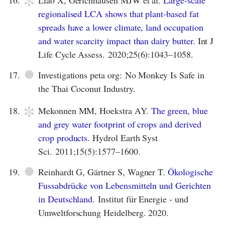
*
Liao X, Gerichhausen MJW et al.
Large-scale
regionalised LCA shows that plant-based fat
spreads have a lower climate, land occupation
and water scarcity impact than dairy butter.
Int J
Life Cycle Assess. 2020;25(6):1043–1058.
●
17.
Investigations peta org: No Monkey Is Safe in
the Thai Coconut Industry.
*
18.
Mekonnen MM, Hoekstra AY.
The green, blue
and grey water footprint of crops and derived
crop products.
Hydrol Earth Syst
Sci. 2011;15(5):1577–1600.
●
19.
Reinhardt G, Gärtner S, Wagner T.
Ökologische
Fussabdrücke von Lebensmitteln und Gerichten
in Deutschland.
Institut für Energie - und
Umweltforschung Heidelberg. 2020.