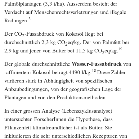
Palmölplantagen (3,3 t/ha). Ausserdem besteht der
Verdacht auf Menschenrechtsverletzungen und illegale
3
Rodungen.
Der CO
-Fussabdruck von Kokosöl liegt bei
2
durchschnittlich 2,3 kg CO
eq/kg. Der von Palmfett bei
2
19
2,9 kg und jener von Butter bei 11,5 kg CO
eq/kg.
2
Wasser-Fussabdruck
Der globale durchschnittliche
von
18
raffiniertem Kokosöl beträgt 4490 l/kg.
Diese Zahlen
variieren stark in Abhängigkeit von spezifischen
Anbaubedingungen, von der geografischen Lage der
Plantagen und von den Produktionsmethoden.
In einer grossen Analyse (Lebenszyklusanalyse)
untersuchten ForscherInnen die Hypothese, dass
Pflanzenfett klimafreundlicher ist als Butter. Sie
inkludierten die sehr unterschiedlichen Rezepturen von