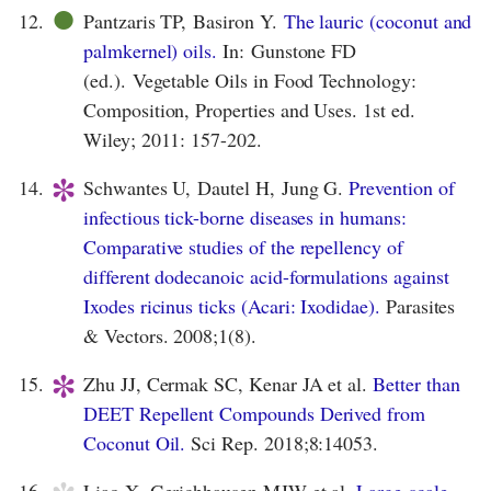
●
12.
Pantzaris TP, Basiron Y.
The lauric (coconut and
palmkernel) oils.
In: Gunstone FD
(ed.). Vegetable Oils in Food Technology:
Composition, Properties and Uses. 1st ed.
Wiley; 2011: 157-202.
*
14.
Schwantes U, Dautel H, Jung G.
Prevention of
infectious tick-borne diseases in humans:
Comparative studies of the repellency of
different dodecanoic acid-formulations against
Ixodes ricinus ticks (Acari: Ixodidae).
Parasites
& Vectors. 2008;1(8).
*
15.
Zhu JJ, Cermak SC, Kenar JA et al.
Better than
DEET Repellent Compounds Derived from
Coconut Oil.
Sci Rep. 2018;8:14053.
16.