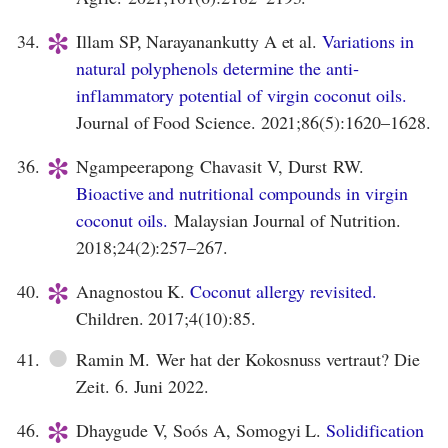
*
34.
Illam SP, Narayanankutty A et al.
Variations in
natural polyphenols determine the anti‐
inflammatory potential of virgin coconut oils.
Journal of Food Science. 2021;86(5):1620–1628.
*
36.
Ngampeerapong Chavasit V, Durst RW.
Bioactive and nutritional compounds in virgin
coconut oils.
Malaysian Journal of Nutrition.
2018;24(2):257–267.
*
40.
Anagnostou K.
Coconut allergy revisited.
Children. 2017;4(10):85.
●
41.
Ramin M. Wer hat der Kokosnuss vertraut? Die
Zeit. 6. Juni 2022.
*
46.
Dhaygude V, Soós A, Somogyi L.
Solidification