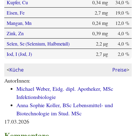
Kupfer, Cu
0,34 mg
34,0 %
Eisen, Fe
2,7 mg
19,0 %
Mangan, Mn
0,24 mg
12,0 %
Zink, Zn
0,39 mg
4,0 %
Selen, Se (Selenium, Halbmetall)
2,2 µg
4,0 %
Iod, I (Jod, J)
2,7 µg
2,0 %
<
Küche
Preise
>
AutorInnen:
Michael Weber, Eidg. dipl. Apotheker, MSc
Infektionsbiologie
Anna Sophie Koller, BSc Lebensmittel- und
Biotechnologie im Stud. MSc
17.03.2026
Kommentare