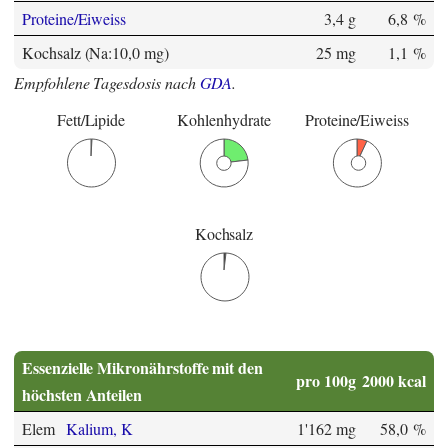
Proteine/Eiweiss
3,4 g
6,8 %
Kochsalz (Na:10,0 mg)
25 mg
1,1 %
Empfohlene Tagesdosis nach
GDA
.
Fett/Lipide
Kohlenhydrate
Proteine/Eiweiss
Kochsalz
Essenzielle Mikronährstoffe mit den
pro 100g
2000 kcal
höchsten Anteilen
Elem
Kalium, K
1'162 mg
58,0 %