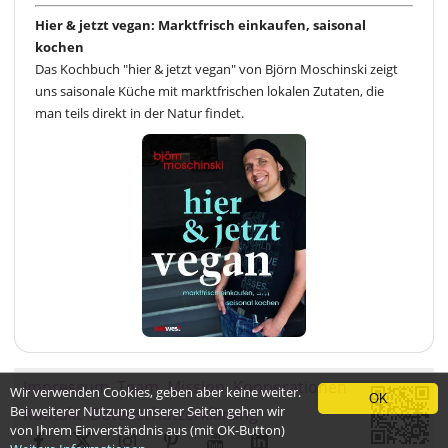
Hier & jetzt vegan: Marktfrisch einkaufen, saisonal
kochen
Das Kochbuch "hier & jetzt vegan" von Björn Moschinski zeigt
uns saisonale Küche mit marktfrischen lokalen Zutaten, die
man teils direkt in der Natur findet.
Impressum
Team
Mission
Kooperationen
Wir verwenden Cookies, geben aber keine weiter.
OK
Bei weiterer Nutzung unserer Seiten gehen wir
Kontakt
Datenschutzerklärung
von Ihrem Einverständnis aus (mit OK-Button)