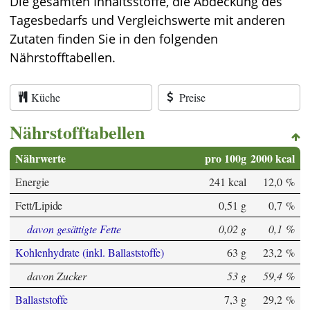
Die gesamten Inhaltsstoffe, die Abdeckung des
Tagesbedarfs und Vergleichswerte mit anderen
Zutaten finden Sie in den folgenden
Nährstofftabellen.
Küche
Preise
Nährstofftabellen
Nährwerte
pro 100g
2000 kcal
Energie
241 kcal
12,0 %
Fett/Lipide
0,51 g
0,7 %
davon gesättigte Fette
0,02 g
0,1 %
Kohlenhydrate (inkl. Ballaststoffe)
63 g
23,2 %
davon Zucker
53 g
59,4 %
Ballaststoffe
7,3 g
29,2 %