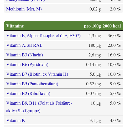
Methionin (Met, M)
0,02 g
2,0 %
Vitamine
pro 100g
2000 kcal
Vitamin E, Alpha-Tocopherol (TE, E307)
4,3 mg
36,0 %
Vitamin A, als RAE
180 µg
23,0 %
Vitamin B3 (Niacin)
2,6 mg
16,0 %
Vitamin B6 (Pyridoxin)
0,14 mg
10,0 %
Vitamin B7 (Biotin, ex Vitamin H)
5,0 µg
10,0 %
Vitamin B5 (Pantothensäure)
0,52 mg
9,0 %
Vitamin B2 (Riboflavin)
0,07 mg
5,0 %
Vitamin B9, B11 (Folat als Folsäure-
10 µg
5,0 %
aktive Stoffgruppe)
Vitamin K
3,1 µg
4,0 %