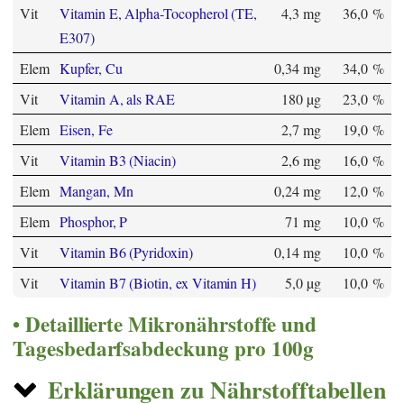
Vit
Vitamin E, Alpha-Tocopherol (TE,
4,3 mg
36,0 %
E307)
Elem
Kupfer, Cu
0,34 mg
34,0 %
Vit
Vitamin A, als RAE
180 µg
23,0 %
Elem
Eisen, Fe
2,7 mg
19,0 %
Vit
Vitamin B3 (Niacin)
2,6 mg
16,0 %
Elem
Mangan, Mn
0,24 mg
12,0 %
Elem
Phosphor, P
71 mg
10,0 %
Vit
Vitamin B6 (Pyridoxin)
0,14 mg
10,0 %
Vit
Vitamin B7 (Biotin, ex Vitamin H)
5,0 µg
10,0 %
Detaillierte Mikronährstoffe und
Tagesbedarfsabdeckung pro 100g
Erklärungen zu Nährstofftabellen