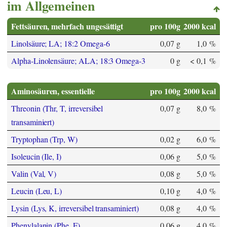
im Allgemeinen
Fettsäuren, mehrfach ungesättigt
pro 100g
2000 kcal
Linolsäure; LA; 18:2 Omega-6
0,07 g
1,0 %
Alpha-Linolensäure; ALA; 18:3 Omega-3
0 g
< 0,1 %
Aminosäuren, essentielle
pro 100g
2000 kcal
Threonin (Thr, T, irreversibel
0,07 g
8,0 %
transaminiert)
Tryptophan (Trp, W)
0,02 g
6,0 %
Isoleucin (Ile, I)
0,06 g
5,0 %
Valin (Val, V)
0,08 g
5,0 %
Leucin (Leu, L)
0,10 g
4,0 %
Lysin (Lys, K, irreversibel transaminiert)
0,08 g
4,0 %
Phenylalanin (Phe, F)
0,06 g
4,0 %