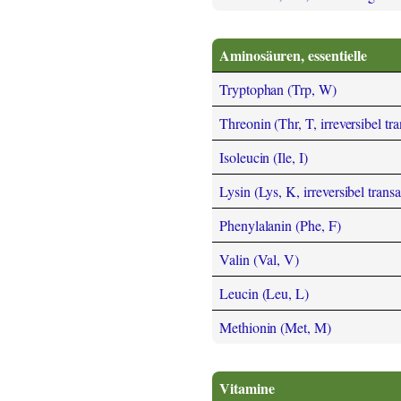
Aminosäuren, essentielle
Tryptophan (Trp, W)
Threonin (Thr, T, irreversibel tr
Isoleucin (Ile, I)
Lysin (Lys, K, irreversibel trans
Phenylalanin (Phe, F)
Valin (Val, V)
Leucin (Leu, L)
Methionin (Met, M)
Vitamine