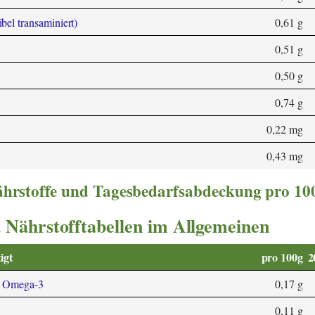
ibel transaminiert)
0,61 g
0,51 g
0,50 g
0,74 g
0,22 mg
0,43 mg
nährstoffe und Tagesbedarfsabdeckung pro 10
 Nährstofftabellen im Allgemeinen
igt
pro 100g
2
3 Omega-3
0,17 g
0,11 g