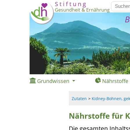
S t i f t u n g
Gesundheit & Ernährung
B
Grundwissen
Nährstoffe
Zutaten
Kidney-Bohnen, gek
Nährstoffe für 
Die gesamten Inhalts