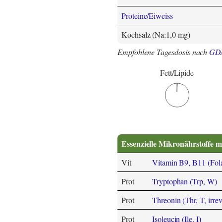
Proteine/Eiweiss
Kochsalz (Na:1,0 mg)
Empfohlene Tagesdosis nach
GD
Fett/Lipide
Essenzielle Mikronährstoffe m
Vit
Vitamin B9, B11 (Folat
Prot
Tryptophan (Trp, W)
Prot
Threonin (Thr, T, irrev
Prot
Isoleucin (Ile, I)