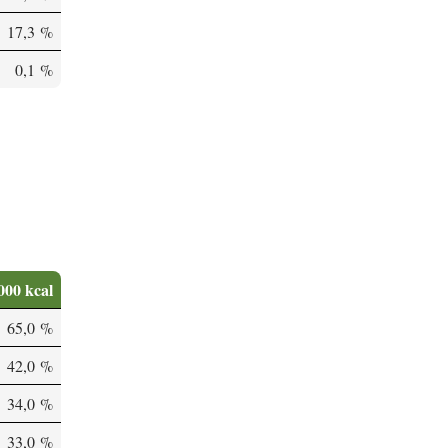
17,3 %
0,1 %
000 kcal
65,0 %
42,0 %
34,0 %
33,0 %