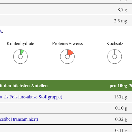
8,7 g
2,5 mg
A
.
Kohlenhydrate
Proteine/Eiweiss
Kochsalz
it den höchsten Anteilen
pro 100g
2
 als Folsäure-aktive Stoffgruppe)
130 µg
0,10 g
ersibel transaminiert)
0,32 g
0,41 g