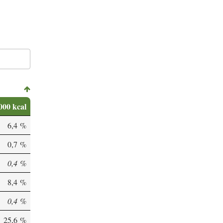
000 kcal
6,4 %
0,7 %
0,4 %
8,4 %
0,4 %
25,6 %