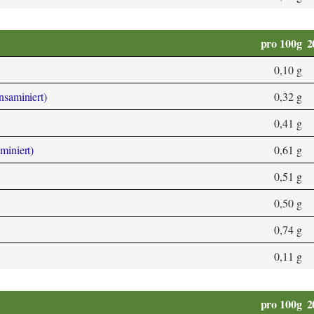
pro 100g
2
0,10 g
ansaminiert)
0,32 g
0,41 g
aminiert)
0,61 g
0,51 g
0,50 g
0,74 g
0,11 g
pro 100g
2