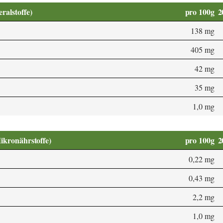
alstoffe)
pro 100g
2
138 mg
405 mg
42 mg
35 mg
1,0 mg
Mikronährstoffe)
pro 100g
2
0,22 mg
0,43 mg
2,2 mg
1,0 mg