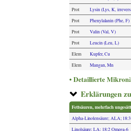
Prot
Lysin (Lys, K, irrevers
Prot
Phenylalanin (Phe, F)
Prot
Valin (Val, V)
Prot
Leucin (Leu, L)
Elem
Kupfer, Cu
Elem
Mangan, Mn
Detaillierte Mikro
Erklärungen zu
Fettsäuren, mehrfach ungesätt
Alpha-Linolensäure; ALA; 18:
Linolsäure; LA; 18:2 Omega-6