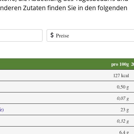
anderen Zutaten finden Sie in den folgenden
Preise
pro 100g
2
127 kcal
0,50 g
0,07 g
e)
23 g
0,32 g
6,4 g