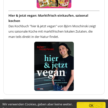
Hier & jetzt vegan: Marktfrisch einkaufen, saisonal
kochen
Das Kochbuch "hier & jetzt vegan" von Björn Moschinski zeigt
uns saisonale Küche mit marktfrischen lokalen Zutaten, die
man teils direkt in der Natur findet.
Impressum
Team
Mission
Kooperationen
Wir verwenden Cookies, geben aber keine weiter.
OK