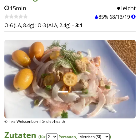
15min
leicht
85%
68
/
13
/
19
Ω-6 (LA, 8.4g)
:
Ω-3 (ALA, 2.4g)
=
3:1
© Inke Weissenborn für diet-health
Zutaten
(für
Personen
,
)