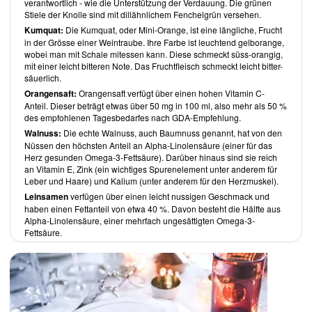
verantwortlich - wie die Unterstützung der Verdauung. Die grünen
Stiele der Knolle sind mit dillähnlichem Fenchelgrün versehen.
Kumquat:
Die Kumquat, oder Mini-Orange, ist eine längliche, Frucht
in der Grösse einer Weintraube. Ihre Farbe ist leuchtend gelborange,
wobei man mit Schale mitessen kann. Diese schmeckt süss-orangig,
mit einer leicht bitteren Note. Das Fruchtfleisch schmeckt leicht bitter-
säuerlich.
Orangensaft:
Orangensaft verfügt über einen hohen Vitamin C-
Anteil. Dieser beträgt etwas über 50 mg in 100 ml, also mehr als 50 %
des empfohlenen Tagesbedarfes nach GDA-Empfehlung.
Walnuss:
Die echte Walnuss, auch Baumnuss genannt, hat von den
Nüssen den höchsten Anteil an Alpha-Linolensäure (einer für das
Herz gesunden Omega-3-Fettsäure). Darüber hinaus sind sie reich
an Vitamin E, Zink (ein wichtiges Spurenelement unter anderem für
Leber und Haare) und Kalium (unter anderem für den Herzmuskel).
Leinsamen
verfügen über einen leicht nussigen Geschmack und
haben einen Fettanteil von etwa 40 %. Davon besteht die Hälfte aus
Alpha-Linolensäure, einer mehrfach ungesättigten Omega-3-
Fettsäure.