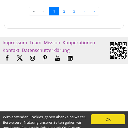
«
‹
1
2
3
›
»
Impressum
Team
Mission
Kooperationen
Kontakt
Datenschutzerklärung
Wir verwenden Cookies, geben aber keine weiter.
OK
Bei weiterer Nutzung unserer Seiten gehen wir
von Ihrem Einverständnis aus (mit OK-Button)