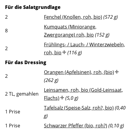
Für die Salatgrundlage
2
Fenchel (Knollen, roh, bio)
(572 g)
Kumquats (Miniorange,
8
Zwergorange) roh, bio
(152 g)
Frühlings- / Lauch- / Winterzwiebeln,
2
roh, bio
(116 g)
Für das Dressing
Orangen (Apfelsinen), roh, (bio)
2
(262 g)
Leinsamen, roh, bio (Gold-Leinsaat,
2
TL, gemahlen
Flachs)
(5,0 g)
Tafelsalz (Speise-Salz, roh?, bio)
(0,40
1
Prise
g)
1
Prise
Schwarzer Pfeffer (bio, roh?)
(0,10 g)