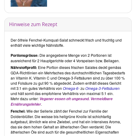
Hinweise zum Rezept
Der ölfreie Fenchel-Kumquat-Salat schmeckt frisch und fruchtig und
enthält viele wichtige Nährstoffe.
Portionsgrösse:
Die angegebene Menge von 2 Portionen ist
ausreichend für 2 Hauptgerichte oder 4 Vorspeisen bzw. Beilagen.
Nährstoffprofil:
Eine Portion dieses frischen Salates deckt gemäss
GDA-Richtlinien ein Mehrfaches des durchschnittlichen Tagesbedarfs
an Vitamin K. Vitamin C und Omega-3-Fettsäuren sind zu über 100 %
und Folsäure zu gut 90 % abgedeckt. Zudem enthält dieses Gericht
mit 3:1 ein gutes Verhältnis von
Omega-6-
zu
Omega-3-Fettsäuren
und hält somit das empfohlene Verhältnis von maximal 5:1 ein.
Mehr dazu unter:
Veganer essen oft ungesund. Vermeidbare
.
Ernährungsfehler
Fenchel:
Wie der Sellerie zählt der Fenchel zur Familie der
Doldenblütler. Die weisse bis hellgrüne Knolle ist schichtartig
aufgebaut, ähnlich wie eine Zwiebel, und hat ein intensives Aroma,
das sie dem hohen Gehalt an ätherischen Ölen verdankt. Die
ätherischen Öle sind auch für die gesundheitlichen Eigenschaften