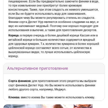
пищеварение. Если Вы предварительно замочите финики в воде,
то при измельчении они приобретут более кремовую
консистенцию. Также, при этом сладость их немного уменьшится,
если Вы не будете использовать воду для замачивания,
благодаря чему Вы можете регулировать степень их сладости.
Финики сорта Деглет Нур являются особенно сладкими на вкус, и
вкус их напоминает медовый. Поэтому они хорошо подходят для
использования в выпечке, а также для приготовления десертов.
Корица:
в первую очередь в более дешёвой корице Кассия или в
китайской корице в больших количествах содержится вредный
для здоровья кумарин. Т.к. количество кумарина в более хорошей
цейлонской корице составляет всего сотые, от количества в
вышеуказанных видах, то лучше использовать цейлонскую
корицу.
Альтернативное приготовление
Сорта фиников:
для приготовления этого рецепта мы выбрали
сорт фиников Деглет Нур. Но Вы можете использовать финики
любого другого сорта, например, Меджул.
Клюква:
вместо изюма Вы также можете использовать клюкву.