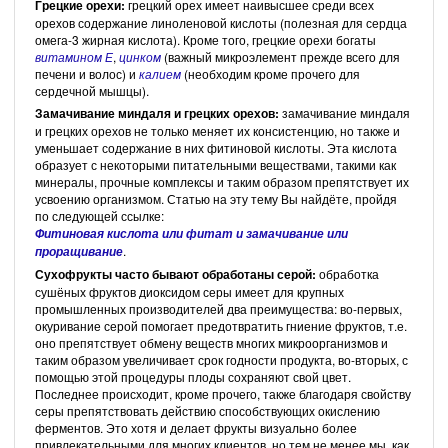
Грецкие орехи:
грецкий орех имеет наивысшее среди всех
орехов содержание линоленовой кислоты (полезная для сердца
омега-3 жирная кислота). Кроме того, грецкие орехи богаты
витамином Е
,
цинком
(важный микроэлемент прежде всего для
печени и волос) и
калием
(необходим кроме прочего для
сердечной мышцы).
Замачивание миндаля
и грецких орехов:
замачивание миндаля
и грецких орехов не только меняет их консистенцию, но также и
уменьшает содержание в них фитиновой кислоты. Эта кислота
образует с некоторыми питательными веществами, такими как
минералы, прочные комплексы и таким образом препятствует их
усвоению организмом. Статью на эту тему Вы найдёте, пройдя
по следующей ссылке:
Фитиновая кислота или фитат и замачивание или
.
проращивание
Сухофрукты часто бывают обработаны серой:
обработка
сушёных фруктов диоксидом серы имеет для крупных
промышленных производителей два преимущества: во-первых,
окуривание серой помогает предотвратить гниение фруктов, т.е.
оно препятствует обмену веществ многих микроорганизмов и
таким образом увеличивает срок годности продукта, во-вторых, с
помощью этой процедуры плоды сохраняют свой цвет.
Последнее происходит, кроме прочего, также благодаря свойству
серы препятствовать действию способствующих окислению
ферментов. Это хотя и делает фрукты визуально более
привлекательными для многих клиентов, но тем не менее мы, как