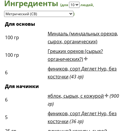
Ингредиенты
(для
людей
,
)
Для основы
Миндаль (миндальных орехов,
100
гр
сырох, органических)
Грецких орехов (сырых?
100
гр
органических?)
фиников, сорт Деглет Нур, без
6
косточки
(43 гр)
Для начинки
яблок, сырых, с кожурой
(900
6
гр)
фиников, сорт Деглет Нур, без
5
косточки
(36 гр)