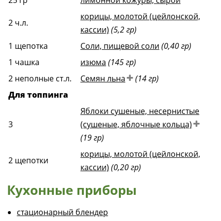
25
гр
лимонной кожуры, сырой
корицы, молотой (цейлонской,
2
ч.л.
кассии)
(5,2 гр)
1
щепотка
Соли, пищевой соли
(0,40 гр)
1
чашка
изюма
(145 гр)
2
неполные ст.л.
Семян льна
(14 гр)
Для топпинга
Яблоки сушеные, несернистые
3
(сушеные, яблочные кольца)
(19 гр)
корицы, молотой (цейлонской,
2
щепотки
кассии)
(0,20 гр)
Кухонные приборы
стационарный блендер