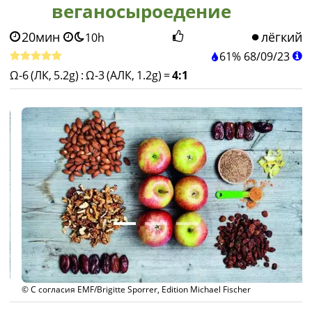
веганосыроедение
20мин
лёгкий
10h
61%
68
/
09
/
23
Ω-6 (ЛК, 5.2g)
:
Ω-3 (АЛК, 1.2g)
=
4:1
© С согласия EMF/Brigitte Sporrer, Edition Michael Fischer