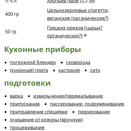
½
ч.л.
Хлопьев чили
(2,2 гр)
Цельнозерновые спагетти,
400
гр
веганские (органические?)
Грецких орехов (сырых?
50
гр
органических?)
Кухонные приборы
погружной блендер
сковорода
(кухонная) плита
кастрюля
сито
подготовки
варка
измельчение/перемалывание
припускание
пассерование, подрумянивание
приправление специями
пюрирование
очищение от кожуры (вручную)
процеживание