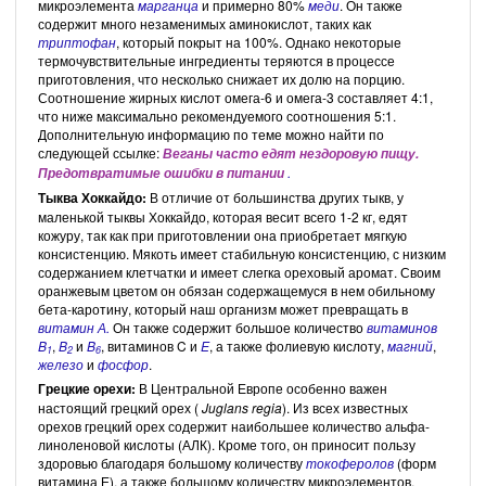
микроэлемента
марганца
и примерно 80%
меди
. Он также
содержит много незаменимых аминокислот, таких как
триптофан
, который покрыт на 100%. Однако некоторые
термочувствительные ингредиенты теряются в процессе
приготовления, что несколько снижает их долю на порцию.
Соотношение жирных кислот омега-6 и омега-3 составляет 4:1,
что ниже максимально рекомендуемого соотношения 5:1.
Дополнительную информацию по теме можно найти по
следующей ссылке:
Веганы часто едят нездоровую пищу.
.
Предотвратимые ошибки в питании
Тыква Хоккайдо:
В отличие от большинства других тыкв, у
маленькой тыквы Хоккайдо, которая весит всего 1-2 кг, едят
кожуру, так как при приготовлении она приобретает мягкую
консистенцию. Мякоть имеет стабильную консистенцию, с низким
содержанием клетчатки и имеет слегка ореховый аромат. Своим
оранжевым цветом он обязан содержащемуся в нем обильному
бета-каротину, который наш организм может превращать в
витамин А.
Он также содержит большое количество
витаминов
B
,
B
и
B
, витаминов C и
E
, а также фолиевую кислоту,
магний
,
1
2
6
железо
и
фосфор
.
Грецкие орехи:
В Центральной Европе особенно важен
настоящий грецкий орех (
Juglans regia
). Из всех известных
орехов грецкий орех содержит наибольшее количество альфа-
линоленовой кислоты (АЛК). Кроме того, он приносит пользу
здоровью благодаря большому количеству
токоферолов
(форм
витамина Е), а также большому количеству микроэлементов.