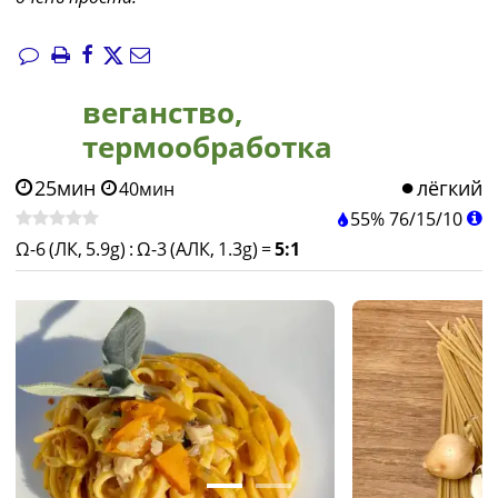
веганство,
термообработка
25мин
лёгкий
40мин
55%
76
/
15
/
10
Ω-6 (ЛК, 5.9g)
:
Ω-3 (АЛК, 1.3g)
=
5:1