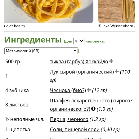
© Inke Weissenborn для diet-health
Ингредиенты
(для
человека
,
)
500
гр
тыква (гарбуз) Хоккайдо
Лук сырой (органический)
(110
1
гр)
4
зубчика
Чеснока (био?)
(12 гр)
Шалфея лекарственного (сырого?
8
листьев
органического?)
(1,0 гр)
½
неполные ч.л.
Перца, черного
(1,2 гр)
1
щепотка
Соли, пищевой соли
(0,40 гр)