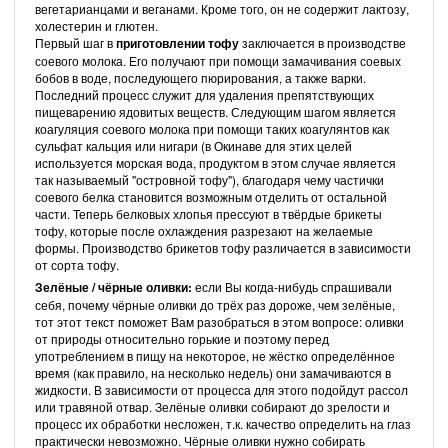
вегетарианцами и веганами. Кроме того, он не содержит лактозу,
холестерин и глютен.
Первый шаг в
приготовлении тофу
заключается в производстве
соевого молока. Его получают при помощи замачивания соевых
бобов в воде, последующего пюрирования, а также варки.
Последний процесс служит для удаления препятствующих
пищеварению ядовитых веществ. Следующим шагом является
коагуляция соевого молока при помощи таких коагулянтов как
сульфат кальция или нигари (в Окинаве для этих целей
используется морская вода, продуктом в этом случае является
так называемый "островной тофу"), благодаря чему частички
соевого белка становится возможным отделить от остальной
части. Теперь белковых хлопья прессуют в твёрдые брикеты
тофу, которые после охлаждения разрезают на желаемые
формы. Производство брикетов тофу различается в зависимости
от сорта тофу.
Зелёные / чёрные оливки:
если Вы когда-нибудь спрашивали
себя, почему чёрные оливки до трёх раз дороже, чем зелёные,
тот этот текст поможет Вам разобраться в этом вопросе: оливки
от природы относительно горькие и поэтому перед
употреблением в пищу на некоторое, не жёстко определённое
время (как правило, на несколько недель) они замачиваются в
жидкости. В зависимости от процесса для этого подойдут рассол
или травяной отвар. Зелёные оливки собирают до зрелости и
процесс их обработки несложен, т.к. качество определить на глаз
практически невозможно. Чёрные оливки нужно собирать