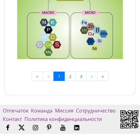
«
‹
1
2
3
›
»
Отпечаток
Команда
Миссия
Сотрудничество
Контакт
Политика конфиденциальности