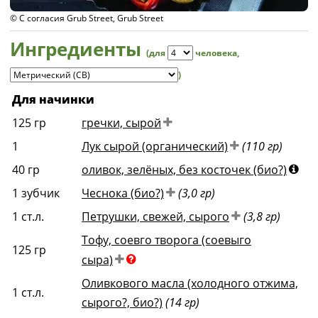
© С согласия Grub Street, Grub Street
Ингредиенты
(для
человека
,
)
Для начинки
125
гр
гречки, сырой
1
Лук сырой (органический)
(110 гр)
40
гр
оливок, зелёных, без косточек (био?)
1
зубчик
Чеснока (био?)
(3,0 гр)
1
ст.л.
Петрушки, свежей, сырого
(3,8 гр)
Тофу, соевго творога (соевыго
125
гр
сыра)
Оливкового масла (холодного отжима,
1
ст.л.
сырого?, био?)
(14 гр)