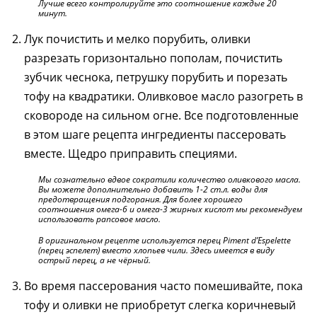
Лучше всего контролируйте это соотношение каждые 20
минут.
Лук почистить и мелко порубить, оливки
разрезать горизонтально пополам, почистить
зубчик чеснока, петрушку порубить и порезать
тофу на квадратики. Оливковое масло разогреть в
сковороде на сильном огне. Все подготовленные
в этом шаге рецепта ингредиенты пассеровать
вместе. Щедро приправить специями.
Мы сознательно вдвое сократили количество оливкового масла.
Вы можете дополнительно добавить 1-2 ст.л. воды для
предотвращения подгорания. Для более хорошего
соотношения омега-6 и омега-3 жирных кислот мы рекомендуем
использовать рапсовое масло.
В оригинальном рецепте используется перец Piment d’Espelette
(перец эспелет) вместо хлопьев чили. Здесь имеется в виду
острый перец, а не чёрный.
Во время пассерования часто помешивайте, пока
тофу и оливки не приобретут слегка коричневый