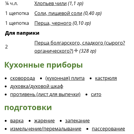
¼
ч.л.
Хлопьев чили
(1,1 гр)
1
щепотка
Соли, пищевой соли
(0,40 гр)
1
щепотка
Перца, черного
(0,10 гр)
Для паприки
Перца болгарского, сладкого (сырого?
2
органического?)
(328 гр)
Кухонные приборы
сковорода
(кухонная) плита
кастрюля
духовка/духовой шкаф
противень (лист для выпечки)
сито
подготовки
варка
жарение
запекание
измельчение/перемалывание
пассерование