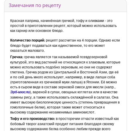
Замечания по рецепту
Красная паприка, начинённая гречкой, тофу и оливками - это
простой в приготовлении рецепт, который можно использовать
как гарнир или основное блюдо.
Количество порций:
рецепт рассчитан на 4 порции. Однако если
блюдо будет подаваться как единственное, то его может
оказаться маловато.
Гречка:
гречка является так называемой псевдозерновой
культурой, это вид растений не относящихся к злаковым, которые
можно использовать подобно зерновым, но они не содержат
глютена. Гречка родом из Центральной и Восточной Азии, где её
и по сей день много используют, например, в виде лапши соба
(приготовленная из гречневой муки лапша) в Японии. Её можно
есть в сыром виде в составе зерновой смеси для мюсли (напр.,
), вареной в супах, овощных котлетах или в качестве
Эрб-мюсли
замены рису, а также использовать охлаждённой в салатах. Она
имеет высокую биологическую ценность (степень превращения в
гомологичные белки), которая также может относиться к
высокому содержанию незаменимых аминокислот.
Тофу и его производство:
в просторечии отчасти известный как
бобовый творог азиатский продукт питания благодаря своему
высокому содержанию белка особенно любим прежде всего