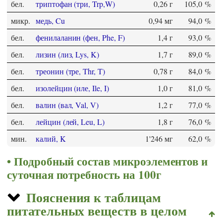
бел.
триптофан (три, Trp,W)
0,26 г
105,0 %
микр.
медь, Cu
0,94 мг
94,0 %
бел.
фенилаланин (фен, Phe, F)
1,4 г
93,0 %
бел.
лизин (лиз, Lys, K)
1,7 г
89,0 %
бел.
треонин (тре, Thr, T)
0,78 г
84,0 %
бел.
изолейцин (иле, Ile, I)
1,0 г
81,0 %
бел.
валин (вал, Val, V)
1,2 г
77,0 %
бел.
лейцин (лей, Leu, L)
1,8 г
76,0 %
мин.
калий, K
1'246 мг
62,0 %
Подробный состав микроэлементов и
суточная потребность на 100г
Пояснения к таблицам
питательных веществ в целом