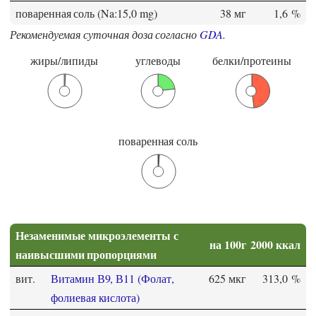
поваренная соль (Na:15,0 mg)
38 мг
1,6 %
Рекомендуемая суточная доза согласно
GDA
.
жиры/липиды
углеводы
белки/протеины
поваренная соль
Незаменимые микроэлементы с
на 100г
2000 ккал
наивысшими пропорциями
вит.
Витамин В9, В11 (Фолат,
625 мкг
313,0 %
фолиевая кислота)