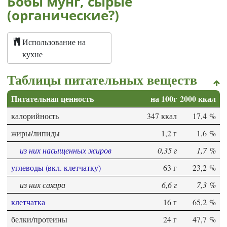
Бобы мунг, сырые
(органические?)
Использование на
кухне
Таблицы питательных веществ
Питательная ценность
на 100г
2000 ккал
калорийность
347 ккал
17,4 %
жиры/липиды
1,2 г
1,6 %
из них насыщенных жиров
0,35 г
1,7 %
углеводы (вкл. клетчатку)
63 г
23,2 %
из них сахара
6,6 г
7,3 %
клетчатка
16 г
65,2 %
белки/протеины
24 г
47,7 %