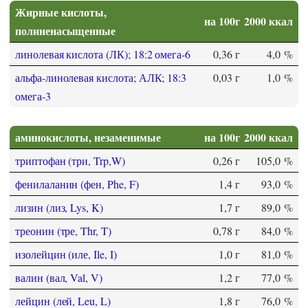
Жирные кислоты,
на 100г
2000 ккал
полиненасыщенные
линолевая кислота (ЛК); 18:2 омега-6
0,36 г
4,0 %
альфа-линолевая кислота; АЛК; 18:3
0,03 г
1,0 %
омега-3
аминокислоты, незаменимые
на 100г
2000 ккал
триптофан (три, Trp,W)
0,26 г
105,0 %
фенилаланин (фен, Phe, F)
1,4 г
93,0 %
лизин (лиз, Lys, K)
1,7 г
89,0 %
треонин (тре, Thr, T)
0,78 г
84,0 %
изолейцин (иле, Ile, I)
1,0 г
81,0 %
валин (вал, Val, V)
1,2 г
77,0 %
лейцин (лей, Leu, L)
1,8 г
76,0 %