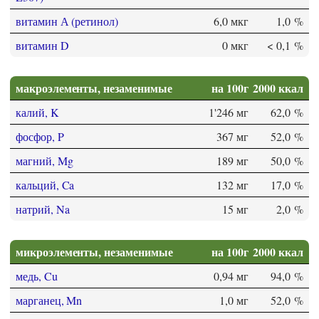
витамин А (ретинол)
6,0 мкг
1,0 %
витамин D
0 мкг
< 0,1 %
макроэлементы, незаменимые
на 100г
2000 ккал
калий, K
1'246 мг
62,0 %
фосфор, P
367 мг
52,0 %
магний, Mg
189 мг
50,0 %
кальций, Ca
132 мг
17,0 %
натрий, Na
15 мг
2,0 %
микроэлементы, незаменимые
на 100г
2000 ккал
медь, Cu
0,94 мг
94,0 %
марганец, Mn
1,0 мг
52,0 %