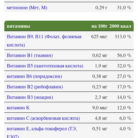
метионин (Мет, M)
0,29 г
31,0 %
витамины
на 100г
2000 ккал
Витамин В9, В11 (Фолат, фолиевая
625 мкг
313,0 %
кислота)
Витамин B1 (тиамин)
0,62 мг
56,0 %
Витамин В5 (пантотеновая кислота)
1,9 мг
32,0 %
витамин В6 (пиридоксин)
0,38 мг
27,0 %
Витамин B2 (рибофлавин)
0,23 мг
17,0 %
Витамин В3 (ниацин)
2,3 мг
14,0 %
витамин К
9,0 мкг
12,0 %
витамин С (аскорбиновая кислота)
4,8 мг
6,0 %
витамин Е, альфа-токоферол (ТЭ,
0,51 мг
4,0 %
E307)