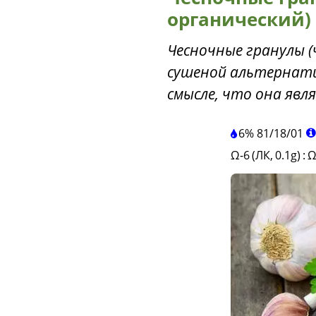
органический)
Чесночные гранулы (
сушеной альтернатив
смысле, что она явл
6%
81
/
18
/
01
Ω-6 (ЛК, 0.1g)
:
Ω