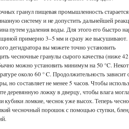
очных гранул пищевая промышленность старается
иназную систему и не допустить дальнейшей реак
на путем удаления воды. Для этого его быстро н
щиной примерно 3–5 мм и сразу же высушивают.
го дегидратора вы можете точно установить
ить чесночные гранулы сырого качества (ниже 42 
бычно можно установить минимум на 50 °C. Неко
ратуре около 60 ° C. Продолжительность зависит 
ры, но составляет не менее 5 часов. Чтобы исполь
те деревянную ложку в дверцу, чтобы влага могл
и кубики ломкие, чеснок уже высох. Теперь чесн
лкий чесночный порошок с помощью ступки, блен
ий.