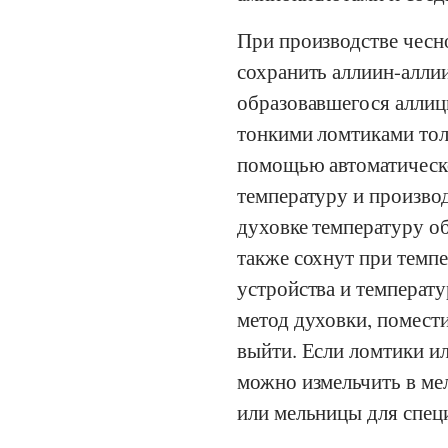
При производстве чесн
сохранить аллиин-алли
образовавшегося аллици
тонкими ломтиками тол
помощью автоматическо
температуру и производ
духовке температуру о
также сохнут при темпе
устройства и температу
метод духовки, помести
выйти. Если ломтики ил
можно измельчить в ме
или мельницы для спец