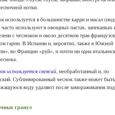
чесночной нотки.
ок используется в большинстве карри и масал (ин
о часто используют в овощных пастах, запеканках и
лени с чесноком и около десятком трав французс
ом гарни. В Испании и, вероятно, также в Южной
и», во Франции «руй», и почти ни одна итальянс
чеснока.
нок используется свежий
, необработанный и, по
ский. Сублимированный чеснок также может быт
ржащуюся воду удаляют после замораживания под
очных гранул