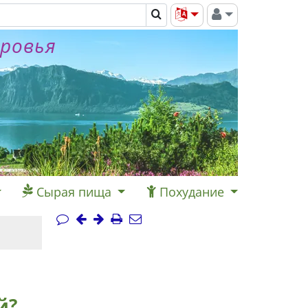
оровья
Сырая пища
Похудание
й?,