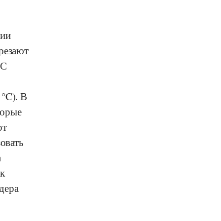
ции
арезают
 С
°C). В
торые
от
зовать
а
ок
дера