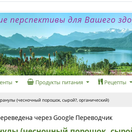
е перспективы для Вашего зд
енты
Продукты питания
Рецепты
ранулы (чесночный порошок, сырой?, органический)
переведена через Google Переводчик
нулы (чесночный порошок, сыро