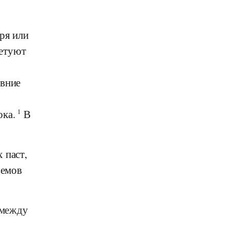
ря или
ветуют
авние
ока.
1
В
 паст,
ъемов
 между