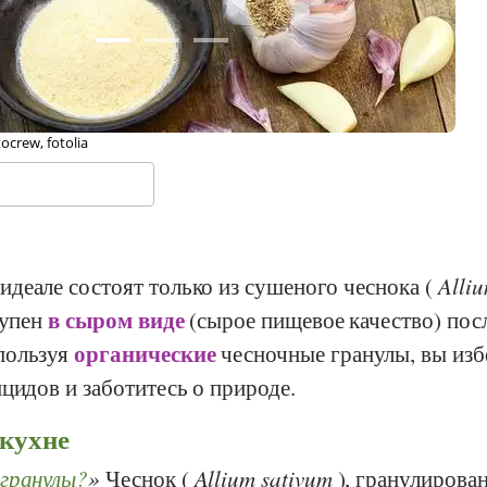
C BY-SA 3.0-Wikipedia
©
идеале состоят только из сушеного чеснока (
Alli
в сыром виде
тупен
(сырое пищевое качество) пос
органические
пользуя
чесночные гранулы, вы изб
цидов и заботитесь о природе.
 кухне
 гранулы?
Чеснок (
Allium sativum
), гранулирова