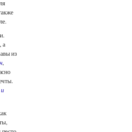
ля
также
ле.
и.
 а
авы из
н
,
асно
ечты.
 и
как
ты,
 песто