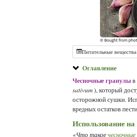
©
CC SA
, Faolin42-C
Питательные вещества
Оглавление
Чесночные гранулы
в 
sativum
), который дос
осторожной сушки. Ис
вредных остатков пести
Использование на
Что такое
чесночные