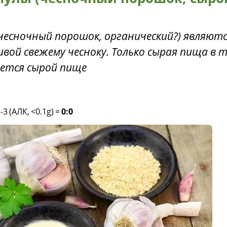
чесночный порошок, органический?) являют
ой свежему чесноку. Только сырая пища в 
яется сырой пище
-3 (АЛК, <0.1g)
=
0:0