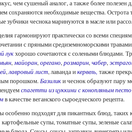
ус, чем сушеный аналог, а также более полезен д
 нем сохраняются необходимые вещества. Острота 
ые зубчики чеснока маринуются в масле или рассо
делия гармонируют практически со всеми специям
очетании с пряными средиземноморскими травами,
й лук
хорошо сочетаются с солеными блюдами. Тр
мьян
,
майоран
,
орегано
,
розмарин
,
чабер
,
эстраго
ей
,
лавровый лист
, лаванда и
кервель,
также прекр
ным порошком.
Базилик
и чеснок образуют пару м
мендуем
спагетти из цуккини с конопляным песто
ом
в качестве веганского сыроедческого рецепта.
ы особенно подходят для пикантных блюд, таких 
 картофельные супы, томатные супы, зеленые сала
ные блюда. Соусы, соусы, заправки, винегреты или