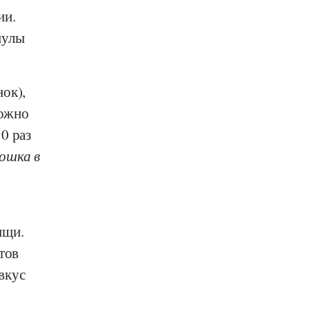
ии.
нулы
ок),
можно
0 раз
рошка в
ищи.
тов
вкус