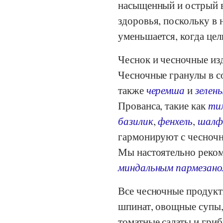
насыщенный и острый вк
здоровья, поскольку в
уменьшается, когда цел
Чеснок и чесночные из
Чесночные гранулы в с
также
черемша
и
зелены
Прованса, такие как
ти
базилик
,
фенхель
,
шалф
гармонируют с чесноч
Мы настоятельно реко
миндальным пармезан
Все чесночные продукт
шпинат, овощные супы,
томатные салаты и гриб