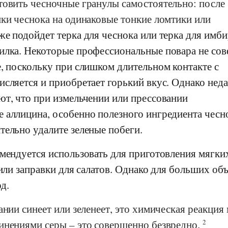
товить чесночные гранулы самостоятельно: после
ики чеснока на одинаковые тонкие ломтики или
же подойдет терка для чеснока или терка для имби
илка. Некоторые профессиональные повара не со
, поскольку при слишком длительном контакте с
сляется и приобретает горький вкус. Однако нед
ют, что при измельчении или прессовании
 аллицина, особенно полезного ингредиента чесн
тельно удалите зеленые побеги.
мендуется использовать для приготовления мягких
 или заправки для салатов. Однако для больших об
д.
ании синеет или зеленеет, это химическая реакция
инениями серы – это совершенно безвредно.
2