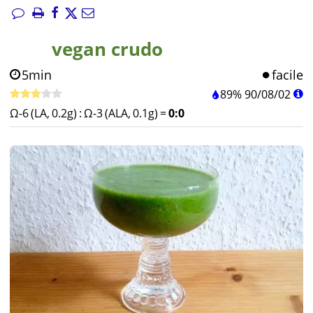
vegan crudo
5min
facile
89%
90
/
08
/
02
Ω-6 (LA, 0.2g)
:
Ω-3 (ALA, 0.1g)
=
0:0