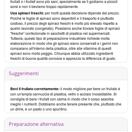
frullati o i
frullati sono
più sani, specialmente se li godiamo a piccoli
sorsi e non li beviamo troppo rapidamente.
Usa spinaci freschi:
per molti questa decisione dipende dal prezzo.
Poiché le foglie di spinaci sono deperibili e il trasporto è piuttosto
costoso, il prezzo degli spinaci freschi è molto più elevato rispetto a
quello lavorato (congelato). Possiamo anche trovare foglie di spinaci
"fresche" confezionate in sacchetti di plastica nei supermercati.
Tuttavia, questo tipo di preparazione industriale richiede molta
elaborazione in modo che gli spinaci siano conservati e i germi non
compaiano all'interno della plastica, oltre alle vitamine di questi
spinaci sono molto peggio. Chiunque abbia utilizzato ingredienti
freschi di buona qualità conosce e apprezza la differenza di gusto.
Suggerimenti
Bevi il frullato correttamente:
il modo migliore per bere un frullato è
con un'ampia cannuccia di plastica, vetro o acciaio inossidabile. Si
consiglia di bere i frullati con calma in modo che il corpo assorba
meglio i nutrienti. Dobbiamo anche tenere presente che, piuttosto che
un drink, è un pasto o uno spuntino.
Preparazione alternativa