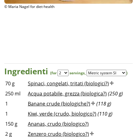
or diet-health
© Maria Nagel for
Ingredienti
(for
servings
,
)
70
g
Spinaci, congelati, tritati (biologici?)
250
ml
Acqua potabile, grezza (biologica?)
(250 g)
1
Banane crude (biologiche?)
(118 g)
1
Kiwi, verde (crudo, biologico?)
(110 g)
150
g
Ananas, crudo (biologico?)
2
g
Zenzero crudo (biologico?)