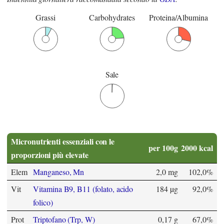
Grassi
Carbohydrates
Proteina/Albumina
Sale
Micronutrienti essenziali con le
per 100g
2000 kcal
proporzioni più elevate
Elem
Manganeso, Mn
2,0 mg
102,0%
Vit
Vitamina B9, B11 (folato, acido
184 µg
92,0%
folico)
Prot
Triptofano (Trp, W)
0,17 g
67,0%