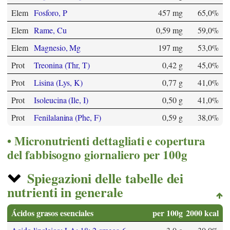
Elem
Fosforo, P
457 mg
65,0%
Elem
Rame, Cu
0,59 mg
59,0%
Elem
Magnesio, Mg
197 mg
53,0%
Prot
Treonina (Thr, T)
0,42 g
45,0%
Prot
Lisina (Lys, K)
0,77 g
41,0%
Prot
Isoleucina (Ile, I)
0,50 g
41,0%
Prot
Fenilalanina (Phe, F)
0,59 g
38,0%
Micronutrienti dettagliati e copertura
del fabbisogno giornaliero per 100g
Spiegazioni delle tabelle dei
nutrienti in generale
Ácidos grasos esenciales
per 100g
2000 kcal