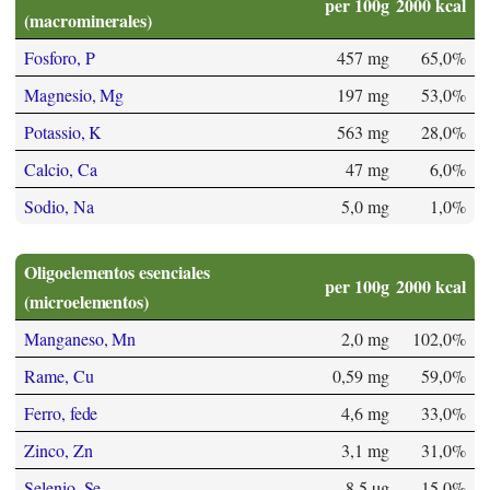
per 100g
2000 kcal
(macrominerales)
Fosforo, P
457 mg
65,0%
Magnesio, Mg
197 mg
53,0%
Potassio, K
563 mg
28,0%
Calcio, Ca
47 mg
6,0%
Sodio, Na
5,0 mg
1,0%
Oligoelementos esenciales
per 100g
2000 kcal
(microelementos)
Manganeso, Mn
2,0 mg
102,0%
Rame, Cu
0,59 mg
59,0%
Ferro, fede
4,6 mg
33,0%
Zinco, Zn
3,1 mg
31,0%
Selenio, Se
8,5 µg
15,0%