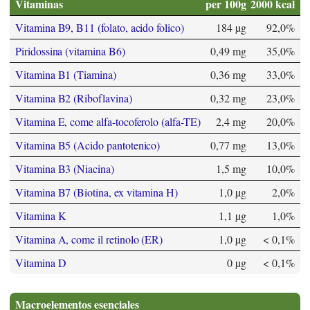
Vitaminas
per 100g
2000 kcal
Vitamina B9, B11 (folato, acido folico)
184 µg
92,0%
Piridossina (vitamina B6)
0,49 mg
35,0%
Vitamina B1 (Tiamina)
0,36 mg
33,0%
Vitamina B2 (Riboflavina)
0,32 mg
23,0%
Vitamina E, come alfa-tocoferolo (alfa-TE)
2,4 mg
20,0%
Vitamina B5 (Acido pantotenico)
0,77 mg
13,0%
Vitamina B3 (Niacina)
1,5 mg
10,0%
Vitamina B7 (Biotina, ex vitamina H)
1,0 µg
2,0%
Vitamina K
1,1 µg
1,0%
Vitamina A, come il retinolo (ER)
1,0 µg
< 0,1%
Vitamina D
0 µg
< 0,1%
Macroelementos esenciales