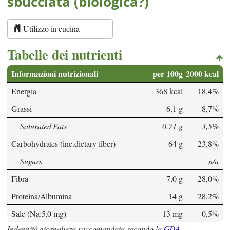
sbucciata (biologica?)
Utilizzo in cucina
Tabelle dei nutrienti
Informazioni nutrizionali
per 100g
2000 kcal
Energia
368 kcal
18,4%
Grassi
6,1 g
8,7%
Saturated Fats
0,71 g
3,5%
Carbohydrates (inc.dietary fiber)
64 g
23,8%
Sugars
n/a
Fibra
7,0 g
28,0%
Proteina/Albumina
14 g
28,2%
Sale (Na:5,0 mg)
13 mg
0,5%
Indennità giornaliera raccomandata secondo la
GDA
.