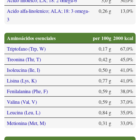
Acido linoleico; LA; 18: 2 omega-6
3,0 g
30,0%
Acido alfa-linolenico; ALA; 18: 3 omega-
0,26 g
13,0%
3
Aminoácidos esenciales
per 100g
2000 kcal
Triptofano (Trp, W)
0,17 g
67,0%
Treonina (Thr, T)
0,42 g
45,0%
Isoleucina (Ile, I)
0,50 g
41,0%
Lisina (Lys, K)
0,77 g
41,0%
Fenilalanina (Phe, F)
0,59 g
38,0%
Valina (Val, V)
0,59 g
37,0%
Leucina (Leu, L)
0,84 g
35,0%
Metionina (Met, M)
0,31 g
33,0%