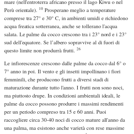
mare (nell'entroterra africano presso il lago Kiwu o nel
10
Perù orientale).
Prosperano meglio a temperature
comprese tra 27° e 30° C, in ambienti umidi e richiedono
acqua freatica sotterranea, anche se tollerano l'acqua
salata. Le palme da cocco crescono tra i 23° nord e i 23°
sud dell'equatore. Se l’albero sopravvive al di fuori di
26
questo limite non produrrà frutti.
Le infiorescenze crescono dalle palme da cocco dal 6° o
7° anno in poi. Il vento e gli insetti impollinano i fiori
femminili, che producono frutti a diversi stadi di
maturazione durante tutto l'anno. I frutti non sono noci,
ma piuttosto drupe. In condizioni ambientali ideali, le
palme da cocco possono produrre i massimi rendimenti
per un periodo compreso tra 15 e 60 anni. Puoi
raccogliere circa 30-40 noci di cocco mature all'anno da
una palma, ma esistono anche varietà con rese massime