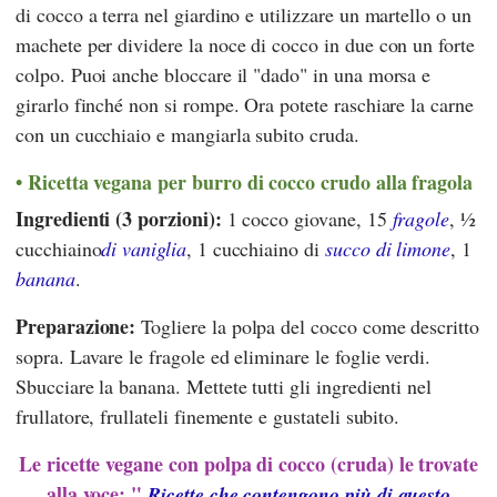
di cocco a terra nel giardino e utilizzare un martello o un
machete per dividere la noce di cocco in due con un forte
colpo. Puoi anche bloccare il "dado" in una morsa e
girarlo finché non si rompe. Ora potete raschiare la carne
con un cucchiaio e mangiarla subito cruda.
Ricetta vegana per burro di cocco crudo alla fragola
Ingredienti (3 porzioni):
1 cocco giovane, 15
fragole
, 1⁄2
cucchiaino
di vaniglia
, 1 cucchiaino di
succo di limone
, 1
banana
.
Preparazione:
Togliere la polpa del cocco come descritto
sopra. Lavare le fragole ed eliminare le foglie verdi.
Sbucciare la banana. Mettete tutti gli ingredienti nel
frullatore, frullateli finemente e gustateli subito.
Le ricette vegane con polpa di cocco (cruda) le trovate
alla voce: "
Ricette che contengono più di questo