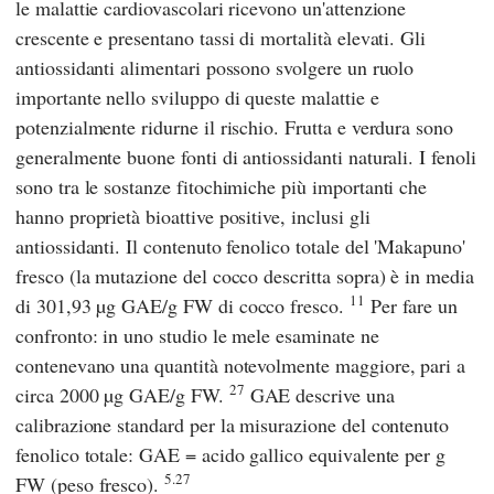
le malattie cardiovascolari ricevono un'attenzione
crescente e presentano tassi di mortalità elevati. Gli
antiossidanti alimentari possono svolgere un ruolo
importante nello sviluppo di queste malattie e
potenzialmente ridurne il rischio. Frutta e verdura sono
generalmente buone fonti di antiossidanti naturali. I fenoli
sono tra le sostanze fitochimiche più importanti che
hanno proprietà bioattive positive, inclusi gli
antiossidanti. Il contenuto fenolico totale del 'Makapuno'
fresco (la mutazione del cocco descritta sopra) è in media
11
di 301,93 µg GAE/g FW di cocco fresco.
Per fare un
confronto: in uno studio le mele esaminate ne
contenevano una quantità notevolmente maggiore, pari a
27
circa 2000 µg GAE/g FW.
GAE descrive una
calibrazione standard per la misurazione del contenuto
fenolico totale: GAE = acido gallico equivalente per g
5.27
FW (peso fresco).