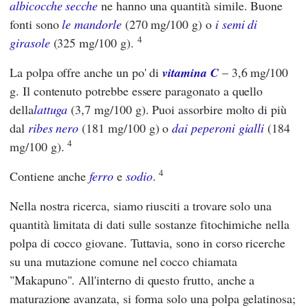
albicocche secche
ne hanno una quantità simile. Buone
fonti sono
le mandorle
(270 mg/100 g) o
i semi di
4
girasole
(325 mg/100 g).
La polpa offre anche un po' di
vitamina C
– 3,6 mg/100
g. Il contenuto potrebbe essere paragonato a quello
della
lattuga
(3,7 mg/100 g). Puoi assorbire molto di più
dal
ribes nero
(181 mg/100 g) o
dai peperoni gialli
(184
4
mg/100 g).
4
Contiene anche
ferro
e
sodio
.
Nella nostra ricerca, siamo riusciti a trovare solo una
quantità limitata di dati sulle sostanze fitochimiche nella
polpa di cocco giovane. Tuttavia, sono in corso ricerche
su una mutazione comune nel cocco chiamata
"Makapuno". All'interno di questo frutto, anche a
maturazione avanzata, si forma solo una polpa gelatinosa;