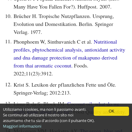
Many Have You Fallen For?). Huffpost. 2007.
10.
Brücher H. Tropische Nutzpflanzen. Ursprung,
Evolution und Domestikation. Berlin. Springer
Verlag. 1977.
11.
Phonphoem W, Sinthuvanich C et al.
Nutritional
profiles, phytochemical analysis, antioxidant activity
and dna damage protection of makapuno derived
from thai aromatic coconut.
Foods.
2022;11(23):3912.
12.
Krist S. Lexikon der pflanzlichen Fette und Öle.
Springer-Verlag; 2012:213.
13.
Lima R da S, Block JM.
Coconut oil: what do we
Utilizziamo i cookies, ma non li passiamo avanti.
really know about it so far?
Food Quality and Safety.
OK
Se continui ad utilizzare il nostro sito noi
2019;3(2):61–72.
assumiamo che tu sia d'accordo (con il pulsante OK).
Maggiori informazioni
14.
Mekonnen MM, Hoekstra AY.
The green, blue and