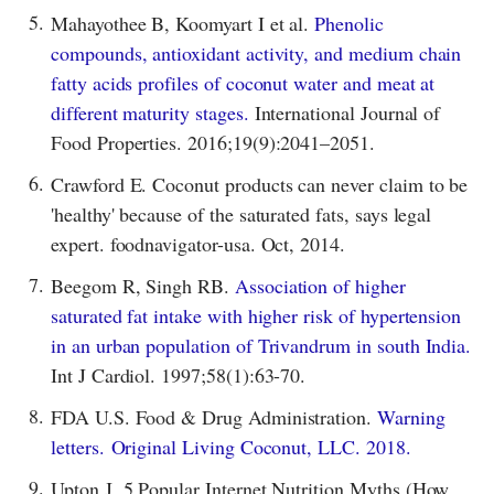
5.
Mahayothee B, Koomyart I et al.
Phenolic
compounds, antioxidant activity, and medium chain
fatty acids profiles of coconut water and meat at
different maturity stages.
International Journal of
Food Properties. 2016;19(9):2041–2051.
6.
Crawford E. Coconut products can never claim to be
'healthy' because of the saturated fats, says legal
expert. foodnavigator-usa. Oct, 2014.
7.
Beegom R, Singh RB.
Association of higher
saturated fat intake with higher risk of hypertension
in an urban population of Trivandrum in south India.
Int J Cardiol. 1997;58(1):63-70.
8.
FDA U.S. Food & Drug Administration.
Warning
letters. Original Living Coconut, LLC. 2018.
9.
Upton J. 5 Popular Internet Nutrition Myths (How