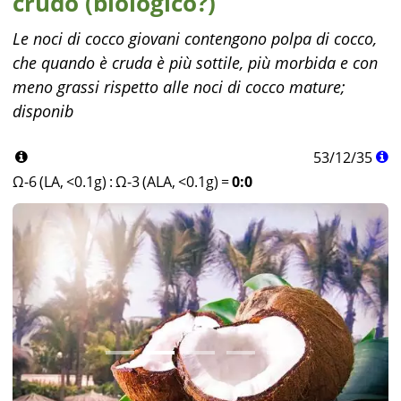
crudo (biologico?)
Le noci di cocco giovani contengono polpa di cocco,
che quando è cruda è più sottile, più morbida e con
meno grassi rispetto alle noci di cocco mature;
disponib
53
/
12
/
35
Ω-6 (LA, <0.1g)
:
Ω-3 (ALA, <0.1g)
=
0:0