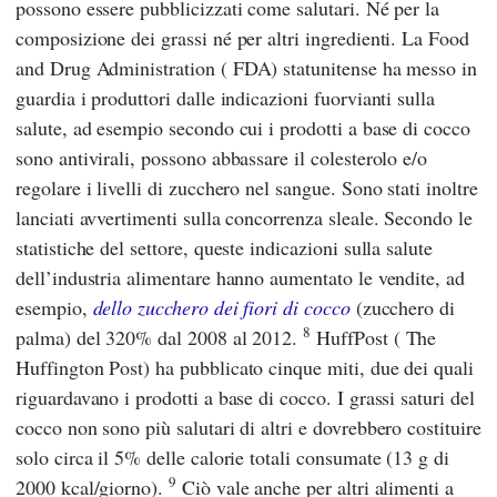
possono essere pubblicizzati come salutari. Né per la
composizione dei grassi né per altri ingredienti. La Food
and Drug
Administration
(
FDA
) statunitense ha messo in
guardia i produttori dalle indicazioni fuorvianti sulla
salute, ad esempio secondo cui i prodotti a base di cocco
sono antivirali, possono abbassare il colesterolo e/o
regolare i livelli di zucchero nel sangue. Sono stati inoltre
lanciati avvertimenti sulla concorrenza sleale. Secondo le
statistiche del settore, queste indicazioni sulla salute
dell’industria alimentare hanno aumentato le vendite, ad
esempio,
dello zucchero dei fiori di cocco
(zucchero di
8
palma) del 320% dal 2008 al 2012.
HuffPost
(
The
Huffington Post
) ha pubblicato cinque miti, due dei quali
riguardavano i prodotti a base di cocco. I grassi saturi del
cocco non sono più salutari di altri e dovrebbero costituire
solo circa il 5% delle calorie totali consumate (13 g di
9
2000 kcal/giorno).
Ciò vale anche per altri alimenti a