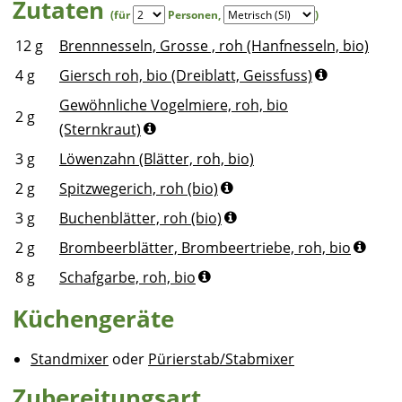
Zutaten
(für
Personen
,
)
12
g
Brennnesseln, Grosse , roh (Hanfnesseln, bio)
4
g
Giersch roh, bio (Dreiblatt, Geissfuss)
Gewöhnliche Vogelmiere, roh, bio
2
g
(Sternkraut)
3
g
Löwenzahn (Blätter, roh, bio)
2
g
Spitzwegerich, roh (bio)
3
g
Buchenblätter, roh (bio)
2
g
Brombeerblätter, Brombeertriebe, roh, bio
8
g
Schafgarbe, roh, bio
Küchengeräte
Standmixer
oder
Pürierstab/Stabmixer
Zubereitungsart