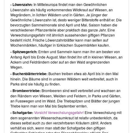
- Löwenzahn:
In Mitteleuropa findet man den Gewöhnlichen
vegane Wildkräuter-Smoothie
genannt.
Löwenzahn als häufig vorkommendes Wildkraut auf Wiesen, an
Vorspeisen:
Wegrändern, in lichten Wäldern und in Gärten. Je jünger der
Gewöhnliche Löwenzahn ist, desto weniger Bitterstoffe enthält er. Die
Hier finden Sie lediglich 3 Fingerfood Rezepte, wie beispielsweise
bevorzugten Sammelmonate sind April und Mai. Saison haben die
das
Fenchel Rawpaccio
.
verschiedenen Pflanzenteile aber praktisch das ganze Jahr. Eine
Verwechslungsgefahr mit ähnlich aussehenden giftigen Pflanzen
Salate:
besteht nicht. Frische Löwenzahnblätter kann man selten auf
Neben den fantasievollen Salaten, die grossteils nach geringen
Wochenmärkten, häufiger in türkischen Supermärkten kaufen.
Mengen zugesetzten Ölen verlangen, finden Sie auch ein Rezept zu
- Spitzwegerich:
Ernten und Sammeln kann man ihn am besten von
einem Dressing und Bärlauchsalz. Der
Raw Reissalat thailändischer
Anfang April bis Ende August. Man findet ihn oft in kleinen Wiesen, an
Art
und der
Petersiliensalat
sind Beispiele aufgeführter Salate.
Ackern und Feldrändern oder auf an den Wald angrenzenden
Suppen:
Wegen.
In diesem kleinen Abschnitt finden sie eine Hand voll klassischer
- Buchenblättertriebe:
Buchen treiben etwa ab April bis in den Mai
Suppen wie die rohe Tomaten- oder Kürbissuppe, aber auch ein
hinein. Die Bäume sind in unseren Wäldern weit verbreitet, auch in
deutsch-asiatisches Fusionsgericht, wie den
Kokos-Erbsen-Eintopf
.
Parks sind sie häufig zu finden.
- Brombeertriebe:
Brombeeren sind weit verbreitet und wachsen an
Beilagen:
den Rändern von Wiesen, Weiden und Feldern, in Parks und Gärten,
Die unter Beilagen aufgeführten Rezepte sind eher als Sonstiges zu
an Fusswegen und im Wald. Die Triebspitzen und Blätter der jungen
verstehen. Sie beinhalten ein paar wenige Rezepte zu Crackern und
Triebe kann man von Mai bis September ernten.
Chips sowie eines zu
Tomatenketchup
und
Rohkost-Parmesan
.
- Schafgarbe:
Vorsicht Verwechslungsgefahr!
Eine Verwechslung mit
dem sogenannten Wiesenschaumkraut ist relativ unbedenklich, da
Hauptspeisen:
dieses selbst auch zu den verzehrbaren Kräutern zählt. Anders
Neben internationalen, klassischen Hauptgerichten, wie
verhält es sich, wenn man statt der Schafgarbe den giftigen
beispielsweise Rohkost-Pasta-Gerichten und veganem Rohkost-
Gefleckten Schierling oder den Riesenbärenklau pflückt. Der