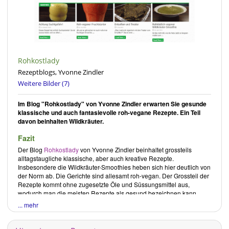
Rohkostlady
Rezeptblogs, Yvonne Zindler
Weitere Bilder (7)
Im Blog "Rohkostlady" von Yvonne Zindler erwarten Sie gesunde
klassische und auch fantasievolle roh-vegane Rezepte. Ein Teil
davon beinhalten Wildkräuter.
Fazit
Der Blog
Rohkostlady
von
Yvonne Zindler
beinhaltet grossteils
alltagstaugliche klassische, aber auch kreative Rezepte.
Insbesondere die Wildkräuter-Smoothies heben sich hier deutlich von
der Norm ab. Die Gerichte sind allesamt roh-vegan. Der Grossteil der
Rezepte kommt ohne zugesetzte Öle und Süssungsmittel aus,
wodurch man die meisten Rezepte als gesund bezeichnen kann.
... mehr
Kritische Rezensionen
Die Blogrezension bezieht sich ausschliesslich auf im Blog