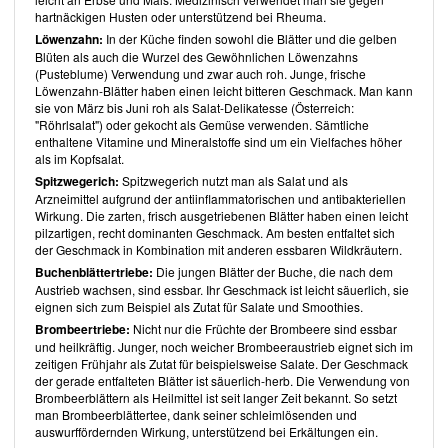
Fermentation "wiederbelebte" Kochkost.
hartnäckigen Husten oder unterstützend bei Rheuma.
Den Anteil an zugesetzten Ölen und Süssungsmitteln hat
Yvonne
Löwenzahn:
In der Küche finden sowohl die Blätter und die gelben
Zindler
bewusst niedrig gehalten. So verzichtet sie selbst bei den
Blüten als auch die Wurzel des Gewöhnlichen Löwenzahns
Desserts nicht selten komplett darauf. Durch eine noch
(Pusteblume) Verwendung und zwar auch roh. Junge, frische
konsequentere Zutatenwahl, die ein gutes Verhältnis von
Omega-6
zu
Löwenzahn-Blätter haben einen leicht bitteren Geschmack. Man kann
Omega-3-Fettsäuren
berücksichtigt, welches insgesamt 5:1 nicht
sie von März bis Juni roh als Salat-Delikatesse (Österreich:
überschreiten sollte, könnte das ein-oder andere Gericht noch
"Röhrlsalat") oder gekocht als Gemüse verwenden. Sämtliche
gesünder ausfallen.
enthaltene Vitamine und Mineralstoffe sind um ein Vielfaches höher
Insgesamt hat
Yvonne Zindler
in ihrem Blog
Rohkostlady
eine gute
als im Kopfsalat.
Auswahl gesunder, roh-veganer Gerichte zusammengetragen. Durch
die grossteils unkomplizierten Zubereitungsschritte und meist
Spitzwegerich:
Spitzwegerich nutzt man als Salat und als
gebräuchliche Zutatenauswahl sind viele Rezepte für den Alltag und
Arzneimittel aufgrund der antiinflammatorischen und antibakteriellen
auch für Neulinge der roh-veganen Küche geeignet. Ausnahmen
Wirkung. Die zarten, frisch ausgetriebenen Blätter haben einen leicht
bilden solche, die Wildkräuter enthalten. Der erfahrene Roh-Veganer
pilzartigen, recht dominanten Geschmack. Am besten entfaltet sich
findet gerade unter den fantasievolleren Rezepten sicherlich noch
der Geschmack in Kombination mit anderen essbaren Wildkräutern.
das ein-oder andere neuartige Gericht.
Buchenblättertriebe:
Die jungen Blätter der Buche, die nach dem
Sie finden die Rezepte unter
Rohkostlady.de
.
Austrieb wachsen, sind essbar. Ihr Geschmack ist leicht säuerlich, sie
eignen sich zum Beispiel als Zutat für Salate und Smoothies.
Über die Bloggerin
Brombeertriebe:
Nicht nur die Früchte der Brombeere sind essbar
Nach einem Burnout und schwerer Krankheit stellte
Yvonne Zindler
und heilkräftig. Junger, noch weicher Brombeeraustrieb eignet sich im
ihre Ernährung radikal auf Rohkost um und änderte dadurch ihr
zeitigen Frühjahr als Zutat für beispielsweise Salate. Der Geschmack
Leben.
Yvonne Zindler
gründete den Blog
Rohkostlady
, der mit dem
der gerade entfalteten Blätter ist säuerlich-herb. Die Verwendung von
"Keimling Blog Award 2014"
für den besten Rohkost-Blog
Brombeerblättern als Heilmittel ist seit langer Zeit bekannt. So setzt
ausgezeichnet wurde.
man Brombeerblättertee, dank seiner schleimlösenden und
Inhalt
auswurffördernden Wirkung, unterstützend bei Erkältungen ein.