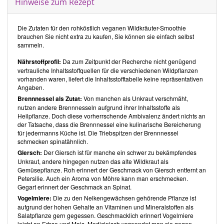
Hinweise zum Rezept
veröffentlichte Rezepte, die zum Zeitpunkt der Erstellung der
Rezension veröffentlicht waren. Im Blog erschienene Artikel sind
nicht berücksichtigt.
Die Zutaten für den rohköstlich veganen Wildkräuter-Smoothie
Gesamteindruck
brauchen Sie nicht extra zu kaufen, Sie können sie einfach selbst
sammeln.
Im Blog
Rohkostlady
von
Yvonne Zindler
finden Sie eine bunte
Nährstoffprofil:
Da zum Zeitpunkt der Recherche nicht genügend
Auswahl sowohl klassischer, als auch fantasievoller, roh-veganer
vertrauliche Inhaltsstoffquellen für die verschiedenen Wildpflanzen
Rezepte. Die Rezepte sind unkompliziert und bedürfen nur in
vorhanden waren, liefert die Inhaltsstofftabelle keine repräsentativen
Ausnahmefällen Pulver, wie beispielsweise
Lucuma
- oder
Spirulina-
Angaben.
Pulver
. Vor allem bei den Smoothies verwendet Yvonne Zindler
häufig Wildkräuter, welche eine Grundkenntnis in dem Bereich
Brennnessel als Zutat:
Von manchen als Unkraut verschmäht,
voraussetzen. Eine zusätzliche Angabe der Zubereitungszeiten und
nutzen andere Brennnesseln aufgrund ihrer Inhaltsstoffe als
Portionsgrössen zu allen Rezepten, würde die Zubereitung jedoch
Heilpflanze. Doch diese vorherrschende Ambivalenz ändert nichts an
erleichtern.
der Tatsache, dass die Brennnessel eine kulinarische Bereicherung
Etwa ein Zehntel der Rezepte verlangt nach
für jedermanns Küche ist. Die Triebspitzen der Brennnessel
Cashewnüssen
, weit
weniger nach
schmecken spinatähnlich.
Sojasauce
, die beide streng genommen nicht zu
Rohkost zählen. Steht "Cashewkerne roh" auf der Packung, weist
Giersch:
Der Giersch ist für manche ein schwer zu bekämpfendes
dies meistens nur darauf hin, dass die Deaktivierung des giftigen
Unkraut, andere hingegen nutzen das alte Wildkraut als
Cardols durch Dampf erfolgte, statt durch einen Röstprozess.
Gemüsepflanze. Roh erinnert der Geschmack von Giersch entfernt an
Gleiches gilt für Sojasauce. Während des Herstellungsprozesses
Petersilie. Auch ein Aroma von Möhre kann man erschmecken.
erhitzt man die Sojabohnen normalerweise, da diese das toxische
Gegart erinnert der Geschmack an Spinat.
Glykoprotein Phasin enthalten. Erhitzungsprozesse (Kochen, Rösten
Vogelmiere:
Die zu den
Nelkengewächsen gehörende Pflanze ist
etc.) zerstören Phasin und machen somit Sojabohnen für den
aufgrund der hohen Gehalte an Vitaminen und Mineralstoffen als
Menschen verzehrbar. Somit ist selbst unpasteurisierte Sojasauce
Salatpflanze gern gegessen. Geschmacklich erinnert Vogelmiere
keine eigentliche Rohkost mehr, sondern lediglich durch die
leicht an Erbse und Mais. Medizinisch verwendet man sie gegen