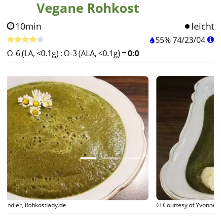
Vegane Rohkost
10min
leicht
55%
74
/
23
/
04
Ω-6 (LA, <0.1g)
:
Ω-3 (ALA, <0.1g)
=
0:0
© Courtesy of Yvonne Zindler, Rohkostlady.de