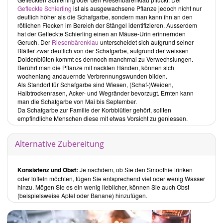
Sushi, finden Sie hier auch Rezepte zu Crackern, Riegeln und einige
Gefleckte Schierling
ist als ausgewachsene Pflanze jedoch nicht nur
Frühstücksideen. Die Hälfte der Gerichte kommt ganz ohne
deutlich höher als die Schafgarbe, sondern man kann ihn an den
zugesetzte Öle und Süssungsmittel aus. Als Beispiele sind die
Falafel
rötlichen Flecken im Bereich der Stängel identifizieren. Ausserdem
à la Rohkostlady
und der
Buchweizenbrei
genannt.
hat der Gefleckte Schierling einen an Mäuse-Urin erinnernden
Geruch. Der
Riesenbärenklau
unterscheidet sich aufgrund seiner
Dessert:
Blätter zwar deutlich von der Schafgarbe, aufgrund der weissen
In diesem zweitgrössten Abschnitt finden Sie neben Schokoladigem
Doldenblüten kommt es dennoch manchmal zu Verwechslungen.
und Eis auch 2 Kuchen und Puddings. Abgesehen von den Rezepten
Berührt man die Pflanze mit nackten Händen, können sich
zur Scholokade, kommen zugesetzte Öle und Süssungsmittel nur
wochenlang andauernde Verbrennungswunden bilden.
selten und dann auch nur in geringen Mengen vor. Zum Süssen setzt
Als Standort für Schafgarbe sind Wiesen, (Schaf-)Weiden,
die Bloggerin auf Fruchtsüsse. Beispiele der Dessertrezepte sind das
Halbtrockenrasen, Acker- und Wegränder bevorzugt. Ernten kann
Vegane Schokoladen-Rohkosteis
und die
selbstgemachte
man die Schafgarbe von Mai bis September.
Schokolade
.
Da Schafgarbe zur Familie der Korbblütler gehört, sollten
empfindliche Menschen diese mit etwas Vorsicht zu geniessen.
Kuchen:
Von den 5 Rezepten tauchen 2 davon in einem anderen Abschnitt
Alternative Zubereitung
auf. Zugesetzte Öle kommen stets, Süssungsmittel oft, in relativ
grossen Mengen zum Einsatz. Die Cremetorten, wie beispielsweise
die
Waldbeer-Cremetorte
, verlangen nach Cashewnüssen.
Konsistenz und Obst:
Je nachdem, ob Sie den Smoothie trinken
Blog-Besprechung vom 13ten September 2019, von Dr. med. vet. Inke
oder löffeln möchten, fügen Sie entsprechend viel oder wenig Wasser
Weissenborn
hinzu. Mögen Sie es ein wenig lieblicher, können Sie auch Obst
(beispielsweise Apfel oder Banane) hinzufügen.