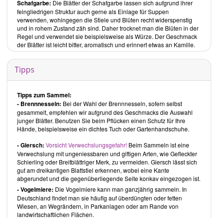
Im Blog
Schafgarbe:
Rohkostlady
Die Blätter der Schafgarbe lassen sich aufgrund ihrer
von
Yvonne Zindler
finden Sie neben dem
Rezeptteil die Abschnitte: Tipps, Fasten, Rohkost ABC, Körper &
feingliedrigen Struktur auch gerne als Einlage für Suppen
Seele, Bücher und Rohköstlich unterwegs.
verwenden, wohingegen die Stiele und Blüten recht widerspenstig
und in rohem Zustand zäh sind. Daher trocknet man die Blüten in der
Die Rezepte sind in 8 Bereiche untergliedert:
Regel und verwendet sie beispielsweise als Würze. Der Geschmack
Smoothies
der Blätter ist leicht bitter, aromatisch und erinnert etwas an Kamille.
Vorspeisen
Salate
Tipps
Suppen
Beilagen
Tipps zum Sammel:
Hauptspeisen
- Brennnesseln:
Bei der Wahl der Brennnesseln, sofern selbst
Dessert
gesammelt, empfehlen wir aufgrund des Geschmacks die Auswahl
Kuchen
junger Blätter. Benutzen Sie beim Pflücken einen Schutz für Ihre
Hände, beispielsweise ein dichtes Tuch oder Gartenhandschuhe.
Neben diesen Kategorien kann man auch nach verschiedenen
Schlagwörtern suchen, wie beispielsweise Apfel oder Hanfsamen.
- Giersch:
Vorsicht Verwechslungsgefahr!
Beim Sammeln ist eine
Verwechslung mit ungeniessbaren und giftigen Arten, wie Gefleckter
Rezepte
Schierling oder Breitblättriger Merk, zu vermeiden. Giersch lässt sich
gut am dreikantigen Blattstiel erkennen, wobei eine Kante
Smoothies:
abgerundet und die gegenüberliegende Seite konkav eingezogen ist.
In diesem grössten Abschnitt finden Sie etwa zu gleichen Teilen
- Vogelmiere:
Die Vogelmiere kann man ganzjährig sammeln. In
Smoothies auf Obst-, Gemüse- und Wildkräuterbasis. Lediglich einer
Deutschland findet man sie häufig auf überdüngten oder fetten
benötigt etwas zugesetztes Öl und Süssungsmittel, alle anderen
Wiesen, an Wegrändern, in Parkanlagen oder am Rande von
kommen ohne aus. Etwa ⅙ verlangen nach Pulvern, wie Maca,
landwirtschaftlichen Flächen.
Lucuma oder Weizengraspulver. Als Beispiel ist der
Rohköstlich