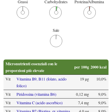
Grassi
Carbohydrates
Proteina/Albumina
Sale
Micronutrienti essenziali con le
per 100g
2000 kcal
proporzioni più elevate
Vit
Vitamina B9, B11 (folato, acido
19 µg
10,0%
folico)
Vit
Piridossina (vitamina B6)
0,12 mg
9,0%
Vit
Vitamina C (acido ascorbico)
7,4 mg
9,0%
Vit
Vitamina B7 (Biotina, ex vitamina
4,0 µg
8,0%