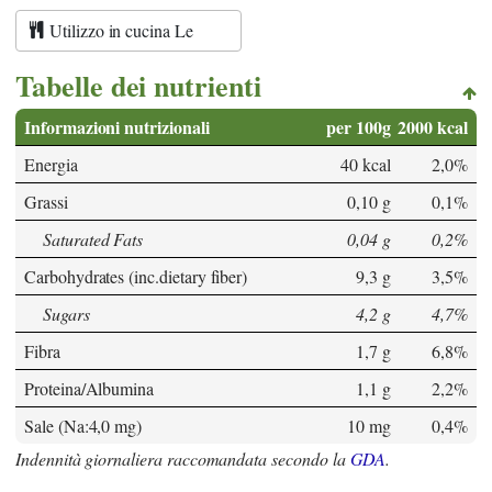
Utilizzo in cucina Le
Tabelle dei nutrienti
Informazioni nutrizionali
per 100g
2000 kcal
Energia
40 kcal
2,0%
Grassi
0,10 g
0,1%
Saturated Fats
0,04 g
0,2%
Carbohydrates (inc.dietary fiber)
9,3 g
3,5%
Sugars
4,2 g
4,7%
Fibra
1,7 g
6,8%
Proteina/Albumina
1,1 g
2,2%
Sale (Na:4,0 mg)
10 mg
0,4%
Indennità giornaliera raccomandata secondo la
GDA
.