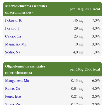
Macroelementos esenciales
per 100g
2000 kcal
(macrominerales)
Potassio, K
146 mg
7,0%
Fosforo, P
29 mg
4,0%
Calcio, Ca
23 mg
3,0%
Magnesio, Mg
10 mg
3,0%
Sodio, Na
4,0 mg
1,0%
Oligoelementos esenciales
per 100g
2000 kcal
(microelementos)
Manganeso, Mn
0,13 mg
6,0%
Rame, Cu
0,04 mg
4,0%
Ferro, fede
0,21 mg
2,0%
Zinco, Zn
0,17 mg
2,0%