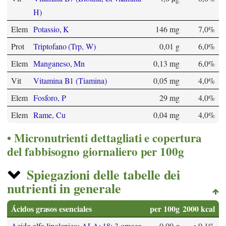
H)
Elem
Potassio, K
146 mg
7,0%
Prot
Triptofano (Trp, W)
0,01 g
6,0%
Elem
Manganeso, Mn
0,13 mg
6,0%
Vit
Vitamina B1 (Tiamina)
0,05 mg
4,0%
Elem
Fosforo, P
29 mg
4,0%
Elem
Rame, Cu
0,04 mg
4,0%
Micronutrienti dettagliati e copertura
del fabbisogno giornaliero per 100g
Spiegazioni delle tabelle dei
nutrienti in generale
Ácidos grasos esenciales
per 100g
2000 kcal
Acido alfa-linolenico; ALA; 18: 3 omega-
0,00 g
< 0,1%