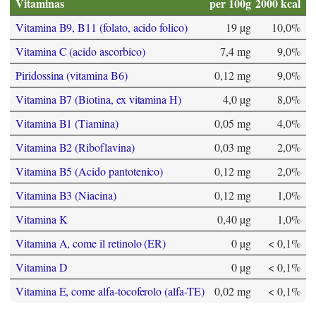
Vitaminas
per 100g
2000 kcal
Vitamina B9, B11 (folato, acido folico)
19 µg
10,0%
Vitamina C (acido ascorbico)
7,4 mg
9,0%
Piridossina (vitamina B6)
0,12 mg
9,0%
Vitamina B7 (Biotina, ex vitamina H)
4,0 µg
8,0%
Vitamina B1 (Tiamina)
0,05 mg
4,0%
Vitamina B2 (Riboflavina)
0,03 mg
2,0%
Vitamina B5 (Acido pantotenico)
0,12 mg
2,0%
Vitamina B3 (Niacina)
0,12 mg
1,0%
Vitamina K
0,40 µg
1,0%
Vitamina A, come il retinolo (ER)
0 µg
< 0,1%
Vitamina D
0 µg
< 0,1%
Vitamina E, come alfa-tocoferolo (alfa-TE)
0,02 mg
< 0,1%