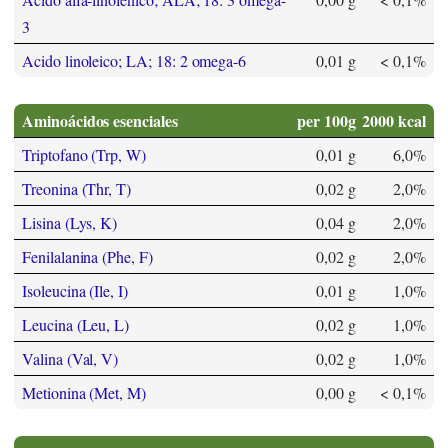
3
Acido linoleico; LA; 18: 2 omega-6
0,01 g
< 0,1%
Aminoácidos esenciales
per 100g
2000 kcal
Triptofano (Trp, W)
0,01 g
6,0%
Treonina (Thr, T)
0,02 g
2,0%
Lisina (Lys, K)
0,04 g
2,0%
Fenilalanina (Phe, F)
0,02 g
2,0%
Isoleucina (Ile, I)
0,01 g
1,0%
Leucina (Leu, L)
0,02 g
1,0%
Valina (Val, V)
0,02 g
1,0%
Metionina (Met, M)
0,00 g
< 0,1%