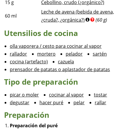
15
g
Cebollino, crudo (¿orgánico?)
Leche de avena (bebida de avena,
60
ml
¿cruda?, ¿orgánica?)
(60 g)
Utensilios de cocina
olla vaporera / cesto para cocinar al vapor
rallador
mortero
pelador
sartén
cocina (artefacto)
cazuela
prensador de patatas o aplastador de patatas
Tipo de preparación
picar o moler
cocinar al vapor
tostar
degustar
hacer puré
pelar
rallar
Preparación
Preparación del puré