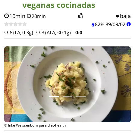
veganas cocinadas
10min
baja
20min
82%
89
/
09
/
02
Ω-6 (LA, 0.3g)
:
Ω-3 (ALA, <0.1g)
=
0:0
© Inke Weissenborn para diet-health