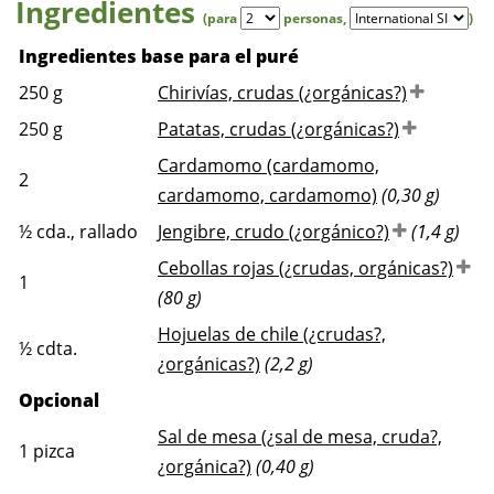
Ingredientes
(para
personas
,
)
Ingredientes base para el puré
250
g
Chirivías, crudas (¿orgánicas?)
250
g
Patatas, crudas (¿orgánicas?)
Cardamomo (cardamomo,
2
cardamomo, cardamomo)
(0,30 g)
½
cda., rallado
Jengibre, crudo (¿orgánico?)
(1,4 g)
Cebollas rojas (¿crudas, orgánicas?)
1
(80 g)
Hojuelas de chile (¿crudas?,
½
cdta.
¿orgánicas?)
(2,2 g)
Opcional
Sal de mesa (¿sal de mesa, cruda?,
1
pizca
¿orgánica?)
(0,40 g)