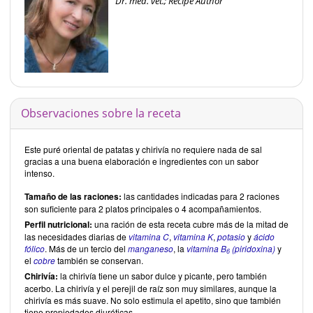
Dr. med. vet.; Recipe Author
Observaciones sobre la receta
Este puré oriental de patatas y chirivía no requiere nada de sal
gracias a una buena elaboración e ingredientes con un sabor
intenso.
Tamaño de las raciones:
las cantidades indicadas para 2 raciones
son suficiente para 2 platos principales o 4 acompañamientos.
Perfil nutricional:
una ración de esta receta cubre más de la mitad de
las necesidades diarias de
vitamina C
,
vitamina K
,
potasio
y
ácido
fólico
. Más de un tercio del
manganeso
, la
vitamina B
(piridoxina)
y
6
el
cobre
también se conservan.
Chirivía:
la chirivía tiene un sabor dulce y picante, pero también
acerbo. La chirivía y el perejil de raíz son muy similares, aunque la
chirivía es más suave. No solo estimula el apetito, sino que también
tiene propiedades diuréticas.