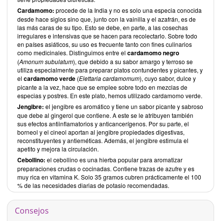
Cardamomo:
procede de la India y no es solo una especia conocida
desde hace siglos sino que, junto con la vainilla y el azafrán, es de
las más caras de su tipo. Esto se debe, en parte, a las cosechas
irregulares e intensivas que se hacen para recolectarlo. Sobre todo
en países asiáticos, su uso es frecuente tanto con fines culinarios
como medicinales. Distinguimos entre el
cardamomo negr
o
(
Amonum subulatum
), que debido a su sabor amargo y terroso se
utiliza especialmente para preparar platos contundentes y picantes, y
el
cardamomo verde
(
Elettaria cardamomum
), cuyo sabor, dulce y
picante a la vez, hace que se emplee sobre todo en mezclas de
especias y postres. En este plato, hemos utilizado cardamomo verde.
Jengibre:
el jengibre es aromático y tiene un sabor picante y sabroso
que debe al gingerol que contiene. A este se le atribuyen también
sus efectos antiinflamatorios y anticancerígenos. Por su parte, el
borneol y el cineol aportan al jengibre propiedades digestivas,
reconstituyentes y antieméticas. Además, el jengibre estimula el
apetito y mejora la circulación.
Cebollino:
el cebollino es una hierba popular para aromatizar
preparaciones crudas o cocinadas. Contiene trazas de azufre y es
muy rica en vitamina K. Solo 35 gramos cubren prácticamente el 100
% de las necesidades diarias de potasio recomendadas.
Consejos