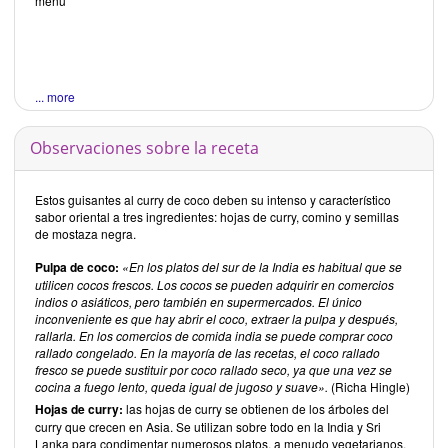
menú
... more
Observaciones sobre la receta
Estos guisantes al curry de coco deben su intenso y característico
sabor oriental a tres ingredientes: hojas de curry, comino y semillas
de mostaza negra.
Pulpa de coco:
«En los platos del sur de la India es habitual que se
utilicen cocos frescos. Los cocos se pueden adquirir en comercios
indios o asiáticos, pero también en supermercados. El único
inconveniente es que hay abrir el coco, extraer la pulpa y después,
rallarla. En los comercios de comida india se puede comprar coco
rallado congelado. En la mayoría de las recetas, el coco rallado
fresco se puede sustituir por coco rallado seco, ya que una vez se
cocina a fuego lento, queda igual de jugoso y suave».
(Richa Hingle)
Hojas de curry:
las hojas de curry se obtienen de los árboles del
curry que crecen en Asia. Se utilizan sobre todo en la India y Sri
Lanka para condimentar numerosos platos, a menudo vegetarianos.