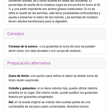
contienen aceites, tal y como sucede en todas las crucíferas. El
porcentaje de aceite de la mostaza negra se encuentra en torno al 30
% y una parte importante son ácidos grasos insaturados. Si no se
retira el aceite de las semillas, este tiene propiedades antioxidantes y
ayuda a preservar el sabor de las mismas. Las semillas de mostaza
tienen efectos beneficiosos para la digestión.
Consejos
Consejo de la autora:
«Los guisantes al curry de coco se pueden
servir solos, con dals dorados o con currys de verdura».
Preparación alternativa
Zumo de limón:
una opción para refinar el sabor es añadir zumo de
limón recién exprimido.
Cebolla y guisantes:
si no tiene cebolla roja, puede utilizar cebolla
amarilla en su lugar. Del mismo modo, puede sustituir los guisantes
frescos por guisantes congelados.
Sal:
en la receta original se indican tres cuartas partes de una
cucharadita de sal para cuatro comensales. Nosotros hemos