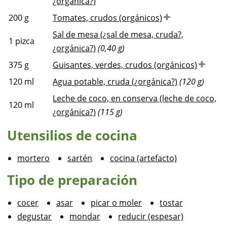
¿orgánica?)
200
g
Tomates, crudos (orgánicos)
Sal de mesa (¿sal de mesa, cruda?,
1
pizca
¿orgánica?)
(0,40 g)
375
g
Guisantes, verdes, crudos (orgánicos)
120
ml
Agua potable, cruda (¿orgánica?)
(120 g)
Leche de coco, en conserva (leche de coco,
120
ml
¿orgánica?)
(115 g)
Utensilios de cocina
mortero
sartén
cocina (artefacto)
Tipo de preparación
cocer
asar
picar o moler
tostar
degustar
mondar
reducir (espesar)