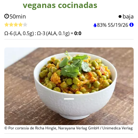
veganas cocinadas
50min
baja
83%
55
/
19
/
26
Ω-6 (LA, 0.5g)
:
Ω-3 (ALA, 0.1g)
=
0:0
© Por cortesía de Richa Hingle, Narayana Verlag GmbH / Unimedica Verlag