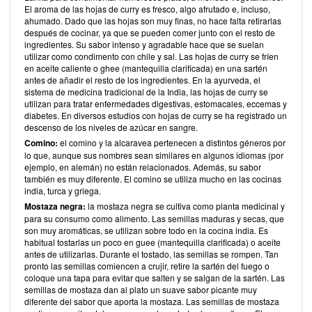
El aroma de las hojas de curry es fresco, algo afrutado e, incluso,
ahumado. Dado que las hojas son muy finas, no hace falta retirarlas
después de cocinar, ya que se pueden comer junto con el resto de
ingredientes. Su sabor intenso y agradable hace que se suelan
utilizar como condimento con chile y sal. Las hojas de curry se fríen
en aceite caliente o ghee (mantequilla clarificada) en una sartén
antes de añadir el resto de los ingredientes. En la ayurveda, el
sistema de medicina tradicional de la India, las hojas de curry se
utilizan para tratar enfermedades digestivas, estomacales, eccemas y
diabetes. En diversos estudios con hojas de curry se ha registrado un
descenso de los niveles de azúcar en sangre.
Comino:
el comino y la alcaravea pertenecen a distintos géneros por
lo que, aunque sus nombres sean similares en algunos idiomas (por
ejemplo, en alemán) no están relacionados. Además, su sabor
también es muy diferente. El comino se utiliza mucho en las cocinas
india, turca y griega.
Mostaza negra:
la mostaza negra se cultiva como planta medicinal y
para su consumo como alimento. Las semillas maduras y secas, que
son muy aromáticas, se utilizan sobre todo en la cocina india. Es
habitual tostarlas un poco en guee (mantequilla clarificada) o aceite
antes de utilizarlas. Durante el tostado, las semillas se rompen. Tan
pronto las semillas comiencen a crujir, retire la sartén del fuego o
coloque una tapa para evitar que salten y se salgan de la sartén. Las
semillas de mostaza dan al plato un suave sabor picante muy
diferente del sabor que aporta la mostaza. Las semillas de mostaza