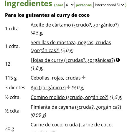
Ingredientes
(para
personas
,
)
Para los guisantes al curry de coco
Aceite de cártamo (¿crudo?, ¿orgánico?)
1
cdta.
(4,5 g)
Semillas de mostaza, negras, crudas
1
cdta.
(¿orgánicas?)
(5,0 g)
Hojas de curry (¿crudas?, ¿orgánicas?)
12
(1,8 g)
115
g
Cebollas, rojas, crudas
3
dientes
Ajo (¿orgánico?)
(9,0 g)
½
cdta.
Comino molido (¿crudo, orgánico?)
(1,5 g)
Pimienta de cayena (¿cruda?, ¿orgánica?)
½
cdta.
(0,90 g)
Carne de coco, cruda (carne de coco,
20
g