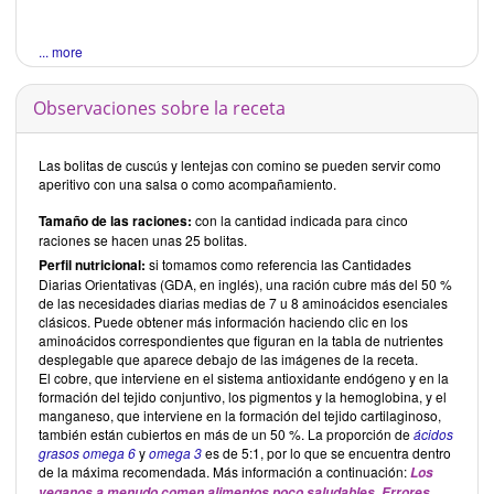
... more
Observaciones sobre la receta
Las bolitas de cuscús y lentejas con comino se pueden servir como
aperitivo con una salsa o como acompañamiento.
Tamaño de las raciones:
con la cantidad indicada para cinco
raciones se hacen unas 25 bolitas.
Perfil nutricional:
si tomamos como referencia las Cantidades
Diarias Orientativas (GDA, en inglés), una ración cubre más del 50 %
de las necesidades diarias medias de 7 u 8 aminoácidos esenciales
clásicos. Puede obtener más información haciendo clic en los
aminoácidos correspondientes que figuran en la tabla de nutrientes
desplegable que aparece debajo de las imágenes de la receta.
El cobre, que interviene en el sistema antioxidante endógeno y en la
formación del tejido conjuntivo, los pigmentos y la hemoglobina, y el
manganeso, que interviene en la formación del tejido cartilaginoso,
también están cubiertos en más de un 50 %. La proporción de
ácidos
grasos omega 6
y
omega 3
es de 5:1, por lo que se encuentra dentro
de la máxima recomendada. Más información a continuación:
Los
veganos a menudo comen alimentos poco saludables. Errores