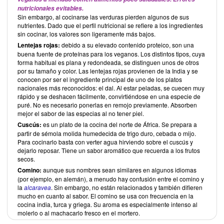
nutricionales evitables.
Sin embargo, al cocinarse las verduras pierden algunos de sus
nutrientes. Dado que el perfil nutricional se refiere a los ingredientes
sin cocinar, los valores son ligeramente más bajos.
Lentejas rojas:
debido a su elevado contenido proteico, son una
buena fuente de proteínas para los veganos. Los distintos tipos, cuya
forma habitual es plana y redondeada, se distinguen unos de otros
por su tamaño y color. Las lentejas rojas provienen de la India y se
conocen por ser el ingrediente principal de uno de los platos
nacionales más reconocidos: el dal. Al estar peladas, se cuecen muy
rápido y se deshacen fácilmente, convirtiéndose en una especie de
puré. No es necesario ponerlas en remojo previamente. Absorben
mejor el sabor de las especias al no tener piel.
Cuscús:
es un plato de la cocina del norte de África. Se prepara a
partir de sémola molida humedecida de trigo duro, cebada o mijo.
Para cocinarlo basta con verter agua hirviendo sobre el cuscús y
dejarlo reposar. Tiene un sabor aromático que recuerda a los frutos
secos.
Comino:
aunque sus nombres sean similares en algunos idiomas
(por ejemplo, en alemán), a menudo hay confusión entre el comino y
la
alcaravea
. Sin embargo, no están relacionados y también difieren
mucho en cuanto al sabor. El comino se usa con frecuencia en la
cocina india, turca y griega. Su aroma es especialmente intenso al
molerlo o al machacarlo fresco en el mortero.