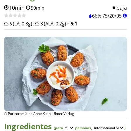
10min
baja
50min
66%
75
/
20
/
05
Ω-6 (LA, 0.8g)
:
Ω-3 (ALA, 0.2g)
=
5:1
© Por cortesía de Anne Klein, Ulmer Verlag
Ingredientes
(para
personas
,
)