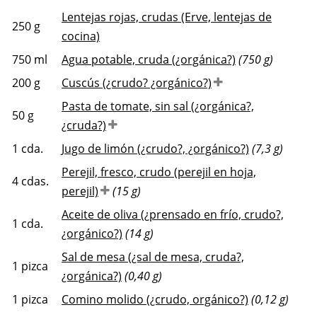
Lentejas rojas, crudas (Erve, lentejas de
250
g
cocina)
750
ml
Agua potable, cruda (¿orgánica?)
(750 g)
200
g
Cuscús (¿crudo? ¿orgánico?)
Pasta de tomate, sin sal (¿orgánica?,
50
g
¿cruda?)
1
cda.
Jugo de limón (¿crudo?, ¿orgánico?)
(7,3 g)
Perejil, fresco, crudo (perejil en hoja,
4
cdas.
perejil)
(15 g)
Aceite de oliva (¿prensado en frío, crudo?,
1
cda.
¿orgánico?)
(14 g)
Sal de mesa (¿sal de mesa, cruda?,
1
pizca
¿orgánica?)
(0,40 g)
1
pizca
Comino molido (¿crudo, orgánico?)
(0,12 g)