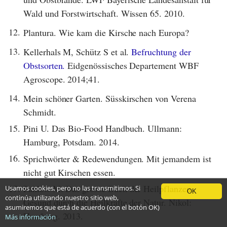
Wald und Forstwirtschaft. Wissen 65. 2010.
12.
Plantura. Wie kam die Kirsche nach Europa?
13.
Kellerhals M, Schütz S et al.
Befruchtung der
Obstsorten.
Eidgenössisches Departement WBF
Agroscope. 2014;41.
14.
Mein schöner Garten. Süsskirschen von Verena
Schmidt.
15.
Pini U. Das Bio-Food Handbuch. Ullmann:
Hamburg, Potsdam. 2014.
16.
Sprichwörter & Redewendungen. Mit jemandem ist
nicht gut Kirschen essen.
17.
Pahlow M. Das grosse Buch der Heilpflanzen.
Usamos cookies, pero no las transmitimos. Si
OK
continúa utilizando nuestro sitio web,
Gesund durch die Heilkräfte der Natur. Nikol:
asumiremos que está de acuerdo (con el botón OK)
Hamburg. 2013.
Más información