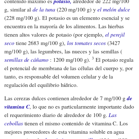
contenido máximo es
potasio,
alrededor de 222 mg/100
g, similar al
de la tuna
(220 mg/100 g) y
el melón dulce
(228 mg/100 g). El potasio es un elemento esencial y se
encuentra en la mayoría de los alimentos. Las hierbas
tienen altos valores de potasio (por ejemplo,
el perejil
seco
tiene 2683 mg/100 g),
los tomates secos
(3427
mg/100 g), las legumbres, las nueces y las semillas (
3
semillas de cáñamo
: 1200 mg/100 g).
El potasio regula
el potencial de membrana de las células del cuerpo y, por
tanto, es responsable del volumen celular y de la
regulación del equilibrio hídrico.
Las cerezas dulces contienen alrededor de 7 mg/100 g
de
vitamina C
, lo que no es particularmente importante dado
el requerimiento diario de alrededor de 100 g.
Las
cebollas
tienen el mismo contenido de vitamina C. Los
mejores proveedores de esta vitamina soluble en agua