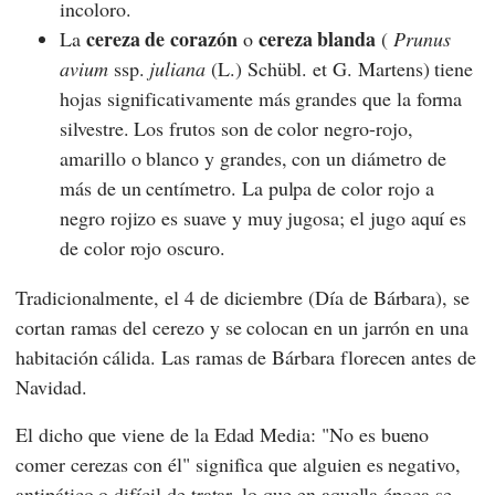
incoloro.
cereza de corazón
cereza blanda
La
o
(
Prunus
avium
ssp.
juliana
(L.) Schübl. et G. Martens) tiene
hojas significativamente más grandes que la forma
silvestre. Los frutos son de color negro-rojo,
amarillo o blanco y grandes, con un diámetro de
más de un centímetro. La pulpa de color rojo a
negro rojizo es suave y muy jugosa; el jugo aquí es
de color rojo oscuro.
Tradicionalmente, el 4 de diciembre (Día de Bárbara), se
cortan ramas del cerezo y se colocan en un jarrón en una
habitación cálida. Las ramas de Bárbara florecen antes de
Navidad.
El dicho que viene de la Edad Media: "No es bueno
comer cerezas con él" significa que alguien es negativo,
antipático o difícil de tratar, lo que en aquella época se