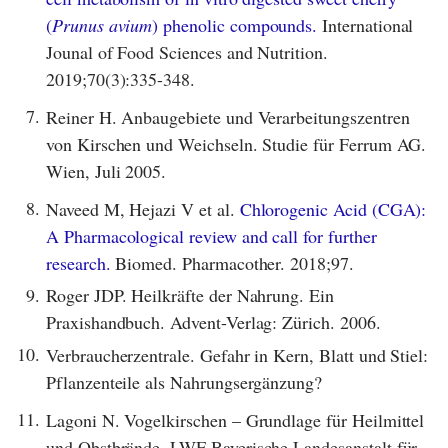
(
Prunus avium
) phenolic compounds.
International
Jounal of Food Sciences and Nutrition.
2019;70(3):335-348.
7.
Reiner H. Anbaugebiete und Verarbeitungszentren
von Kirschen und Weichseln. Studie für Ferrum AG.
Wien, Juli 2005.
8.
Naveed M, Hejazi V et al.
Chlorogenic Acid (CGA):
A Pharmacological review and call for further
research.
Biomed. Pharmacother. 2018;97.
9.
Roger JDP. Heilkräfte der Nahrung. Ein
Praxishandbuch. Advent-Verlag: Zürich. 2006.
10.
Verbraucherzentrale. Gefahr in Kern, Blatt und Stiel:
Pflanzenteile als Nahrungsergänzung?
11.
Lagoni N. Vogelkirschen – Grundlage für Heilmittel
und Obstbrände. LWF Bayerische Landesanstalt für