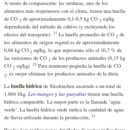
A modo de comparación: las verduras, uno de los
alimentos más respetuosos con el clima, tienen una huella
de CO
de aproximadamente 0,1-0,5 kg CO
eq/kg
2
2
dependiendo del método de cultivo (y excluyendo los
23
efectos del transporte).
La huella promedio de CO
de
2
los alimentos de origen vegetal es de aproximadamente
0,66 kg CO
eq/kg, lo que representa sólo el 10,7 % de
2
las emisiones de CO
de los productos animales (6,15 kg
2
24
CO
eq/kg).
Para mantener pequeña la huella de CO
2
, es mejor eliminar los productos animales de la dieta.
2
huella hídrica
La
de Süsskirchen asciende a un total de
1.604 l/kg.
Los mangos
y
las guayabas
tienen una huella
hídrica comparable. La mayor parte es la llamada "agua
verde".
La huella hídrica verde indica la cantidad de agua
21
de lluvia utilizada durante la producción.
Puedes leer explicaciones detalladas de varios indicadores