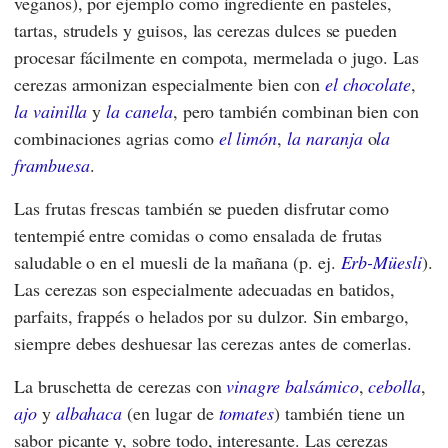
veganos), por ejemplo como ingrediente en pasteles,
tartas, strudels y guisos, las cerezas dulces se pueden
procesar fácilmente en compota, mermelada o jugo. Las
cerezas armonizan especialmente bien con
el chocolate
,
la vainilla
y
la canela
, pero también combinan bien con
combinaciones agrias como
el limón
,
la naranja
o
la
frambuesa
.
Las frutas frescas también se pueden disfrutar como
tentempié entre comidas o como ensalada de frutas
saludable o en el muesli de la mañana (p. ej.
Erb-Müesli
).
Las cerezas son especialmente adecuadas en batidos,
parfaits, frappés o helados por su dulzor. Sin embargo,
siempre debes deshuesar las cerezas antes de comerlas.
La bruschetta de cerezas con
vinagre balsámico
,
cebolla
,
ajo
y
albahaca
(en lugar de
tomates
) también tiene un
sabor picante y, sobre todo, interesante. Las cerezas