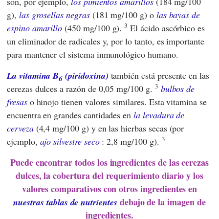
son, por ejemplo,
los pimientos amarillos
(184 mg/100
g),
las grosellas negras
(181 mg/100 g) o
las bayas de
3
espino amarillo
(450 mg/100 g).
El ácido ascórbico es
un eliminador de radicales y, por lo tanto, es importante
para mantener el sistema inmunológico humano.
La vitamina B
(piridoxina)
también está presente en las
6
3
cerezas dulces a razón de 0,05 mg/100 g.
bulbos
de
fresas
o hinojo tienen valores similares. Esta vitamina se
encuentra en grandes cantidades en
la levadura de
cerveza
(4,4 mg/100 g) y en las hierbas secas (por
3
ejemplo,
ajo silvestre seco
: 2,8 mg/100 g).
Puede encontrar todos los ingredientes de las cerezas
dulces, la cobertura del requerimiento diario y los
valores comparativos con otros ingredientes en
debajo de la imagen de
nuestras tablas de nutrientes
ingredientes.