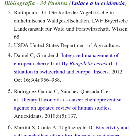
Bibliografía - 34 Fuentes (
Enlace a la evidencia
)
2.
Raftopoulo JG. Die Rolle der Vogelkirsche in
einheimischen Waldgesellschaften. LWF Bayerische
Landesanstalt für Wald und Forstwirtschaft. Wissen
65.
3.
USDA United States Department of Agriculture.
4.
Daniel C, Grunder J.
Integrated management of
european cherry fruit fly
Rhagoletis cerasi
(L.):
situation in switzerland and europe. Insects.
2012
Oct 16;3(4):956–988.
5.
Rodríguez-García C, Sánchez-Quesada C et
al.
Dietary flavonoids as cancer chemopreventive
agents: an updated review of human studies.
Antioxidants. 2019;8(5):137.
6.
Martini S, Conte A, Tagliazucchi D.
Bioactivity and
cell metabolism of in vitro digested sweet cherry