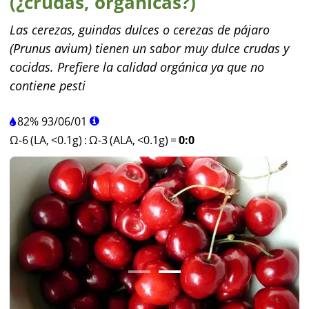
(¿crudas, orgánicas?)
Las cerezas, guindas dulces o cerezas de pájaro
(Prunus avium) tienen un sabor muy dulce crudas y
cocidas. Prefiere la calidad orgánica ya que no
contiene pesti
82%
93
/
06
/
01
Ω-6 (LA, <0.1g)
:
Ω-3 (ALA, <0.1g)
=
0:0