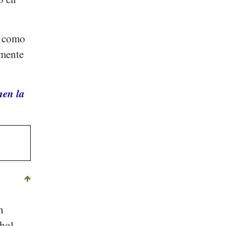
r, como
amente
nen la
n
hol.