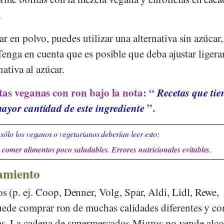
.
car en polvo, puedes utilizar una alternativa sin azúca
 Tenga en cuenta que es posible que deba ajustar liger
nativa al azúcar.
tas veganas con ron bajo la nota: “
Recetas que tie
ayor cantidad de este ingrediente
”.
sólo los veganos o vegetarianos deberían leer esto:
comer alimentos poco saludables. Errores nutricionales evitables
.
amiento
 (p. ej.
Coop
,
Denner
,
Volg
,
Spar
,
Aldi
,
Lidl
,
Rewe
,
puede comprar ron de muchas calidades diferentes y co
s. La cadena de supermercados
Migros
no vende alco