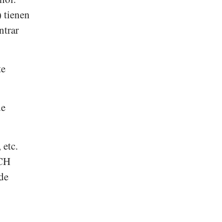
) tienen
ntrar
te
de
 etc.
-CH
 de