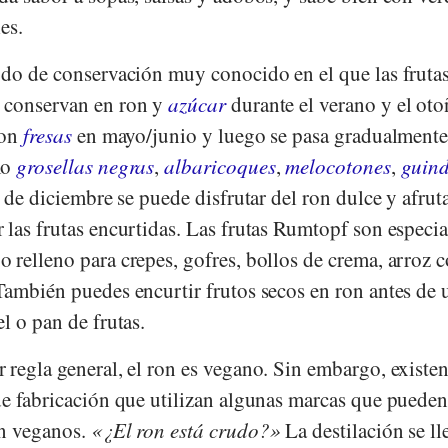
es.
odo de conservación muy conocido en el que las fruta
 conservan en ron y
azúcar
durante el verano y el oto
con
fresas
en mayo/junio y luego se pasa gradualmente
mo
grosellas negras
,
albaricoques
,
melocotones
,
guin
r de diciembre se puede disfrutar del ron dulce y afrut
 las frutas encurtidas. Las frutas Rumtopf son especi
 relleno para crepes, gofres, bollos de crema, arroz 
ambién puedes encurtir frutos secos en ron antes de u
l o pan de frutas.
 regla general, el ron es vegano. Sin embargo, existe
de fabricación que utilizan algunas marcas que pueden
an veganos.
¿El ron está crudo?
La destilación se ll