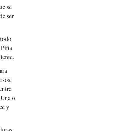
ue se
de ser
 todo
 Piña
iente.
ara
rsos,
entre
. Una o
ce y
duras,