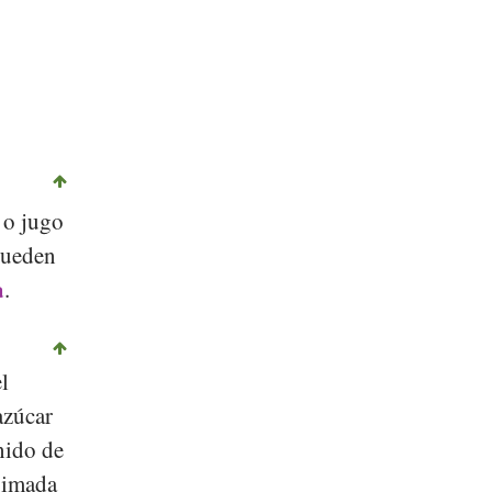
 o jugo
pueden
a
.
l
azúcar
nido de
ximada