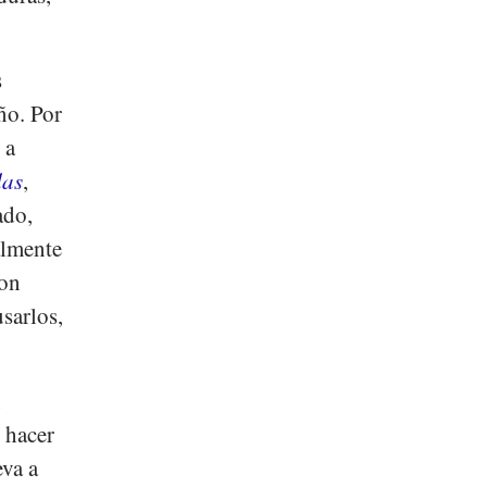
s
ño. Por
 a
das
,
ado,
almente
con
sarlos,
n
 hacer
eva a