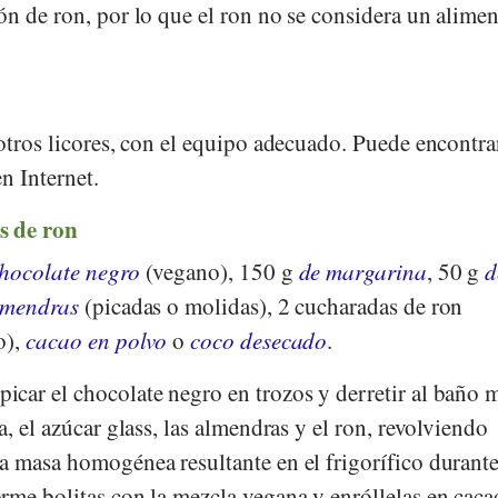
ón de ron, por lo que el ron no se considera un alime
otros licores, con el equipo adecuado. Puede encontra
n Internet.
s de ron
hocolate negro
(vegano), 150 g
de margarina
, 50 g
d
lmendras
(picadas o molidas), 2 cucharadas de ron
o),
cacao en polvo
o
coco desecado
.
icar el chocolate negro en trozos y derretir al baño 
a, el azúcar glass, las almendras y el ron, revolviendo
a masa homogénea resultante en el frigorífico durante
rme bolitas con la mezcla vegana y enróllelas en caca