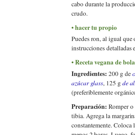
cabo durante la producci
crudo.
hacer tu propio
Puedes ron, al igual que 
instrucciones detalladas e
Receta vegana de bola
Ingredientes:
200 g de
c
azúcar glass
, 125 g
de a
(preferiblemente orgánic
Preparación:
Romper o p
tibia. Agrega la margarin
constantemente. Coloca l
menos 2 horas. Luego, fo