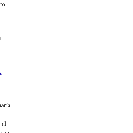
nto
r
e
maría
 al
o en