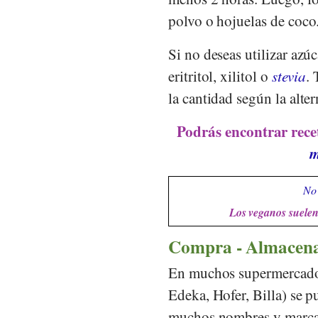
polvo o hojuelas de coco
Si no deseas utilizar azú
eritritol, xilitol o
stevia
.
la cantidad según la alter
Podrás encontrar rece
m
No 
Los veganos suelen 
Compra - Almacen
En muchos supermercados
Edeka
,
Hofer
,
Billa
) se 
muchos nombres y marca