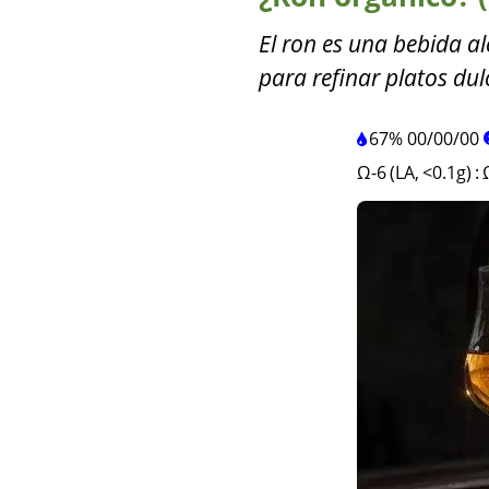
El ron es una bebida a
para refinar platos dul
67%
00
/
00
/
00
Ω-6 (LA, <0.1g)
: