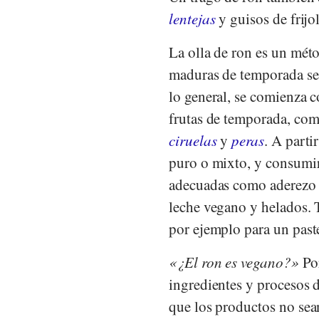
lentejas
y guisos de frijol
La olla de ron es un mét
maduras de temporada se
lo general, se comienza 
frutas de temporada, co
ciruelas
y
peras
. A parti
puro o mixto, y consumir
adecuadas como aderezo o
leche vegano y helados. T
por ejemplo para un paste
¿El ron es vegano?
Por
ingredientes y procesos 
que los productos no se