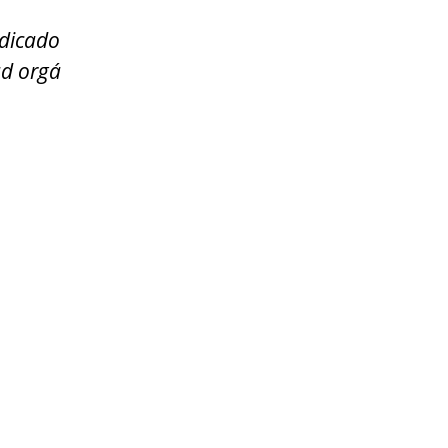
ndicado
ad orgá