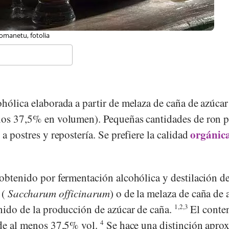
omanetu, fotolia
hólica elaborada a partir de melaza de caña de azúcar
enos 37,5% en volumen). Pequeñas cantidades de ron 
orgánic
a postres y repostería. Se prefiere la calidad
 obtenido por fermentación alcohólica y destilación de
 (
Saccharum officinarum
) o de la melaza de caña de 
enido de la producción de azúcar de caña.
1,2,3
El conte
 de al menos 37,5% vol.
4
Se hace una distinción apro