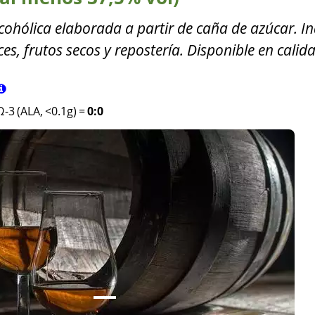
lcohólica elaborada a partir de caña de azúcar. I
ces, frutos secos y repostería. Disponible en calid
Ω-3 (ALA, <0.1g)
=
0:0