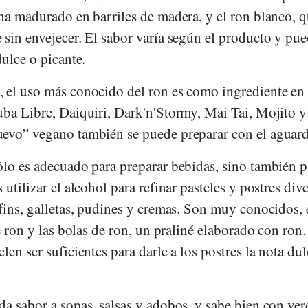
ha madurado en barriles de madera, y el ron blanco, q
sin envejecer. El sabor varía según el producto y pue
dulce o picante.
 el uso más conocido del ron es como ingrediente en
uba Libre, Daiquiri, Dark'n'Stormy, Mai Tai, Mojito y
evo” vegano también se puede preparar con el aguard
ólo es adecuado para preparar bebidas, sino también p
utilizar el alcohol para refinar pasteles y postres dive
fins, galletas, pudines y cremas. Son muy conocidos, 
de ron y las bolas de ron, un praliné elaborado con ron
len ser suficientes para darle a los postres la nota dul
a sabor a sopas, salsas y adobos, y sabe bien con ver