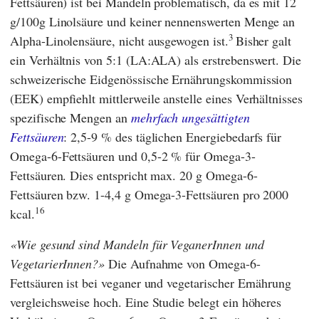
Fettsäuren) ist bei Mandeln problematisch, da es mit 12
g/100g Linolsäure und keiner nennenswerten Menge an
3
Alpha-Linolensäure, nicht ausgewogen ist.
Bisher galt
ein Verhältnis von 5:1 (LA:ALA) als erstrebenswert. Die
schweizerische
Eidgenössische Ernährungskommission
(
EEK
) empfiehlt mittlerweile anstelle eines Verhältnisses
spezifische Mengen an
mehrfach ungesättigten
Fettsäuren
: 2,5-9 % des täglichen Energiebedarfs für
Omega-6-Fettsäuren und 0,5-2 % für Omega-3-
Fettsäuren. Dies entspricht max. 20 g Omega-6-
Fettsäuren bzw. 1-4,4 g Omega-3-Fettsäuren pro 2000
16
kcal.
Wie gesund sind Mandeln für VeganerInnen und
VegetarierInnen?
Die Aufnahme von Omega-6-
Fettsäuren ist bei veganer und vegetarischer Ernährung
vergleichsweise hoch. Eine Studie belegt ein höheres