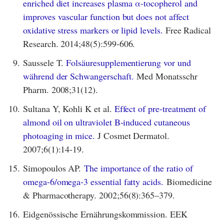
enriched diet increases plasma α-tocopherol and
improves vascular function but does not affect
oxidative stress markers or lipid levels.
Free Radical
Research. 2014;48(5):599-606.
9.
Saussele T.
Folsäuresupplementierung vor und
während der Schwangerschaft.
Med Monatsschr
Pharm. 2008;31(12).
10.
Sultana Y, Kohli K et al.
Effect of pre-treatment of
almond oil on ultraviolet B-induced cutaneous
photoaging in mice.
J Cosmet Dermatol.
2007;6(1):14-19.
15.
Simopoulos AP.
The importance of the ratio of
omega-6/omega-3 essential fatty acids.
Biomedicine
& Pharmacotherapy. 2002;56(8):365–379.
16.
Eidgenössische Ernährungskommission. EEK