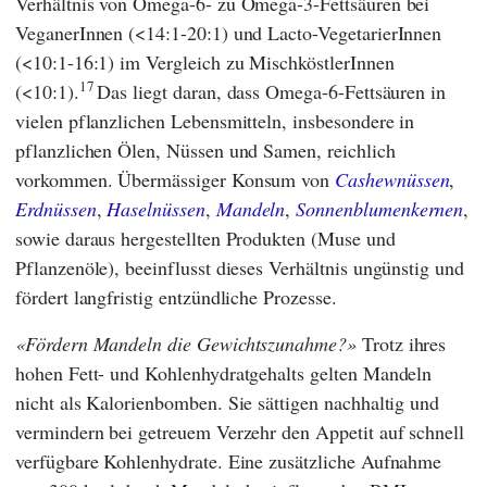
Verhältnis von Omega-6- zu Omega-3-Fettsäuren bei
VeganerInnen (<14:1-20:1) und Lacto-VegetarierInnen
(<10:1-16:1) im Vergleich zu MischköstlerInnen
17
(<10:1).
Das liegt daran, dass Omega-6-Fettsäuren in
vielen pflanzlichen Lebensmitteln, insbesondere in
pflanzlichen Ölen, Nüssen und Samen, reichlich
vorkommen. Übermässiger Konsum von
Cashewnüssen
,
Erdnüssen
,
Haselnüssen
,
Mandeln
,
Sonnenblumenkernen
,
sowie daraus hergestellten Produkten (Muse und
Pflanzenöle), beeinflusst dieses Verhältnis ungünstig und
fördert langfristig entzündliche Prozesse.
Fördern Mandeln die Gewichtszunahme?
Trotz ihres
hohen Fett- und Kohlenhydratgehalts gelten Mandeln
nicht als Kalorienbomben. Sie sättigen nachhaltig und
vermindern bei getreuem Verzehr den Appetit auf schnell
verfügbare Kohlenhydrate. Eine zusätzliche Aufnahme