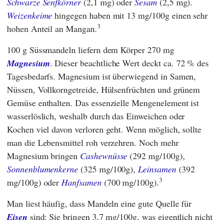
Schwarze Senfkörner
(2,1 mg) oder
Sesam
(2,5 mg).
Weizenkeime
hingegen haben mit 13 mg/100g einen sehr
3
hohen Anteil an Mangan.
100 g Süssmandeln liefern dem Körper 270 mg
Magnesium
. Dieser beachtliche Wert deckt ca. 72 % des
Tagesbedarfs. Magnesium ist überwiegend in Samen,
Nüssen, Vollkorngetreide, Hülsenfrüchten und grünem
Gemüse enthalten. Das essenzielle Mengenelement ist
wasserlöslich, weshalb durch das Einweichen oder
Kochen viel davon verloren geht. Wenn möglich, sollte
man die Lebensmittel roh verzehren. Noch mehr
Magnesium bringen
Cashewnüsse
(292 mg/100g),
Sonnenblumenkerne
(325 mg/100g),
Leinsamen
(392
3
mg/100g) oder
Hanfsamen
(700 mg/100g).
Man liest häufig, dass Mandeln eine gute Quelle für
Eisen
sind: Sie bringen 3,7 mg/100g, was eigentlich nicht