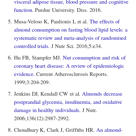
visceral adipose tissue, blood pressure and cognitive
function.
Purdue University. Diss. 2016.
5.
Musa-Veloso K, Paulionis L et al.
The effects of
almond consumption on fasting blood lipid levels: a
systematic review and meta-analysis of randomised
controlled trials.
J Nutr Sci. 2016;5:e34.
6.
Hu FB, Stampfer MJ.
Nut consumption and risk of
coronary heart disease: A review of epidemiologic
evidence.
Current Atherosclerosis Reports.
1999;3:204-209.
7.
Jenkins DJ, Kendall CW et al.
Almonds decrease
postprandial glycemia, insulinemia, and oxidative
damage in healthy individuals.
J Nutr.
2006;136(12):2987-2992.
8.
Choudhury K, Clark J, Griffiths HR.
An almond-