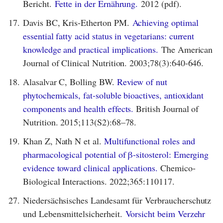
Bericht.
Fette in der Ernährung.
2012 (pdf).
17.
Davis BC, Kris-Etherton PM.
Achieving optimal
essential fatty acid status in vegetarians: current
knowledge and practical implications.
The American
Journal of Clinical Nutrition. 2003;78(3):640-646.
18.
Alasalvar C, Bolling BW.
Review of nut
phytochemicals, fat-soluble bioactives, antioxidant
components and health effects.
British Journal of
Nutrition. 2015;113(S2):68–78.
19.
Khan Z, Nath N et al.
Multifunctional roles and
pharmacological potential of β-sitosterol: Emerging
evidence toward clinical applications.
Chemico-
Biological Interactions. 2022;365:110117.
27.
Niedersächsisches Landesamt für Verbraucherschutz
und Lebensmittelsicherheit.
Vorsicht beim Verzehr