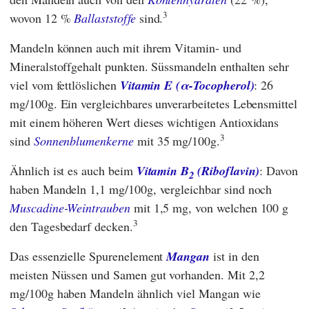
3
wovon 12 %
Ballaststoffe
sind.
Mandeln können auch mit ihrem Vitamin- und
Mineralstoffgehalt punkten. Süssmandeln enthalten sehr
viel vom fettlöslichen
Vitamin E (α-Tocopherol)
: 26
mg/100g. Ein vergleichbares unverarbeitetes Lebensmittel
mit einem höheren Wert dieses wichtigen Antioxidans
3
sind
Sonnenblumenkerne
mit 35 mg/100g.
Ähnlich ist es auch beim
Vitamin B
(Riboflavin)
: Davon
2
haben Mandeln 1,1 mg/100g, vergleichbar sind noch
Muscadine-Weintrauben
mit 1,5 mg, von welchen 100 g
3
den Tagesbedarf decken.
Das essenzielle Spurenelement
Mangan
ist in den
meisten Nüssen und Samen gut vorhanden. Mit 2,2
mg/100g haben Mandeln ähnlich viel Mangan wie