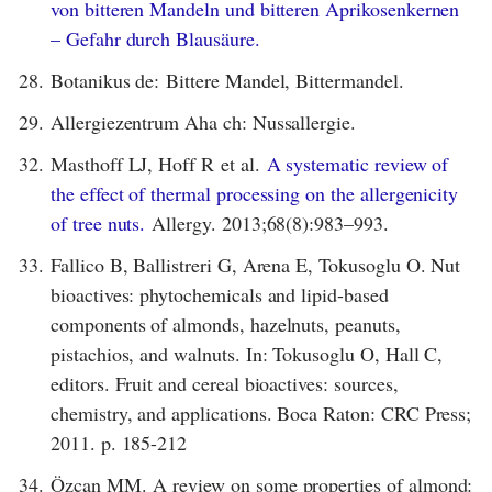
von bitteren Mandeln und bitteren Aprikosenkernen
– Gefahr durch Blausäure.
28.
Botanikus de: Bittere Mandel, Bittermandel.
29.
Allergiezentrum Aha ch: Nussallergie.
32.
Masthoff LJ, Hoff R et al.
A systematic review of
the effect of thermal processing on the allergenicity
of tree nuts.
Allergy. 2013;68(8):983–993.
33.
Fallico B, Ballistreri G, Arena E, Tokusoglu O. Nut
bioactives: phytochemicals and lipid-based
components of almonds, hazelnuts, peanuts,
pistachios, and walnuts. In: Tokusoglu O, Hall C,
editors. Fruit and cereal bioactives: sources,
chemistry, and applications. Boca Raton: CRC Press;
2011. p. 185-212
34.
Özcan MM. A review on some properties of almond: