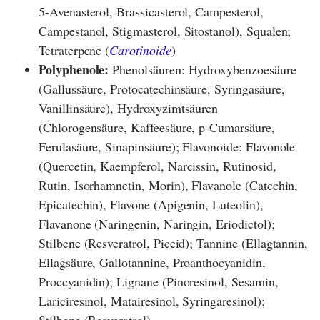
5-Avenasterol, Brassicasterol, Campesterol,
Campestanol, Stigmasterol, Sitostanol), Squalen;
Tetraterpene (
Carotinoide
)
Polyphenole:
Phenolsäuren: Hydroxybenzoesäure
(Gallussäure, Protocatechinsäure, Syringasäure,
Vanillinsäure), Hydroxyzimtsäuren
(Chlorogensäure, Kaffeesäure, p-Cumarsäure,
Ferulasäure, Sinapinsäure); Flavonoide: Flavonole
(Quercetin, Kaempferol, Narcissin, Rutinosid,
Rutin, Isorhamnetin, Morin), Flavanole (Catechin,
Epicatechin), Flavone (Apigenin, Luteolin),
Flavanone (Naringenin, Naringin, Eriodictol);
Stilbene (Resveratrol, Piceid); Tannine (Ellagtannin,
Ellagsäure, Gallotannine, Proanthocyanidin,
Proccyanidin); Lignane (Pinoresinol, Sesamin,
Lariciresinol, Matairesinol, Syringaresinol);
Stilbene (Resveratrol)