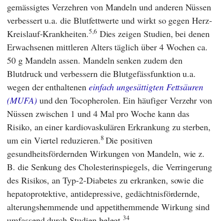
gemässigtes Verzehren von Mandeln und anderen Nüssen
verbessert u.a. die Blutfettwerte und wirkt so gegen Herz-
5,6
Kreislauf-Krankheiten.
Dies zeigen Studien, bei denen
Erwachsenen mittleren Alters täglich über 4 Wochen ca.
50 g Mandeln assen. Mandeln senken zudem den
Blutdruck
und verbessern die Blutgefässfunktion u.a.
wegen der enthaltenen
einfach ungesättigten Fettsäuren
(MUFA)
und den Tocopherolen. Ein häufiger Verzehr von
Nüssen zwischen 1 und 4 Mal pro Woche kann das
Risiko, an einer kardiovaskulären Erkrankung zu sterben,
8
um ein Viertel reduzieren.
Die positiven
gesundheitsfördernden Wirkungen von Mandeln, wie z.
B. die Senkung des Cholesterinspiegels, die Verringerung
des Risikos, an Typ-2-Diabetes zu erkranken, sowie die
hepatoprotektive, antidepressive, gedächtnisfördernde,
alterungshemmende und appetithemmende Wirkung sind
34
umfassend durch Studien belegt.